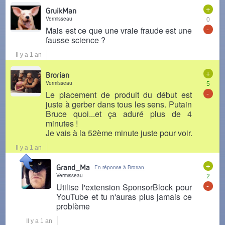
+
GruikMan
Vermisseau
0
-
Mais est ce que une vraie fraude est une
fausse science ?
Il y a 1 an
+
Brorian
Vermisseau
5
-
Le placement de produit du début est
juste à gerber dans tous les sens. Putain
Bruce quoi...et ça aduré plus de 4
minutes !
Je vais à la 52ème minute juste pour voir.
Il y a 1 an
+
Grand_Ma
En réponse à Brorian
Vermisseau
2
-
Utilise l'extension SponsorBlock pour
YouTube et tu n'auras plus jamais ce
problème
Il y a 1 an