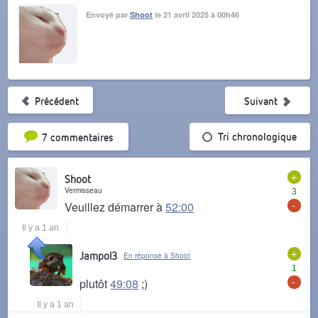
Envoyé par
Shoot
le 21 avril 2025 à 00h46
Précédent
Suivant
Tri par popularité
Tri chronologique
7 commentaires
+
Shoot
Vermisseau
3
-
Veuillez démarrer à
52:00
Il y a 1 an
+
Jampol3
En réponse à Shoot
1
-
plutôt
49:08
;)
Il y a 1 an