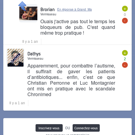
+
Brorian
En réponse à Grand_Ma
Vermisseau
0
-
Ouais j'active pas tout le temps les
bloqueurs de pub. C'est quand
même trop pratique !
Il y a 1 an
+
Dathys
Vermisseau
2
-
Apparemment, pour combattre l’autisme,
il suffirait de gaver les patients
d’antibiotiques... enfin, c’est ce que
Christian Perronne et Luc Montagnier
ont mis en pratique avec le scandale
Chronimed
Il y a 1 an
ou
Inscrivez-vous
Connectez-vous
pour envoyer un commentaire