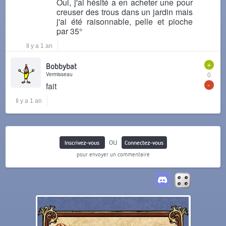
Oui, j'ai hésité a en acheter une pour
creuser des trous dans un jardin mais
j'ai été raisonnable, pelle et pioche
par 35°
Il y a 1 an
+
Bobbybat
Vermisseau
0
-
fait
Il y a 1 an
ou
Inscrivez-vous
Connectez-vous
pour envoyer un commentaire