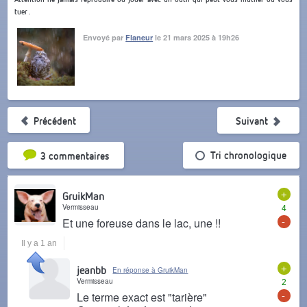
tuer .
Envoyé par
Flaneur
le 21 mars 2025 à 19h26
Précédent
Suivant
Tri par popularité
Tri chronologique
3 commentaires
+
GruikMan
Vermisseau
4
-
Et une foreuse dans le lac, une !!
Il y a 1 an
+
jeanbb
En réponse à GruikMan
Vermisseau
2
-
Le terme exact est "tarière"