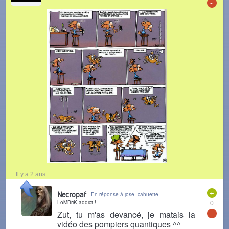
-
Il y a 2 ans
+
Necropaf
En réponse à jose_cahuette
LoMBriK addict !
0
-
Zut, tu m'as devancé, je matais la
vidéo des pompiers quantiques ^^