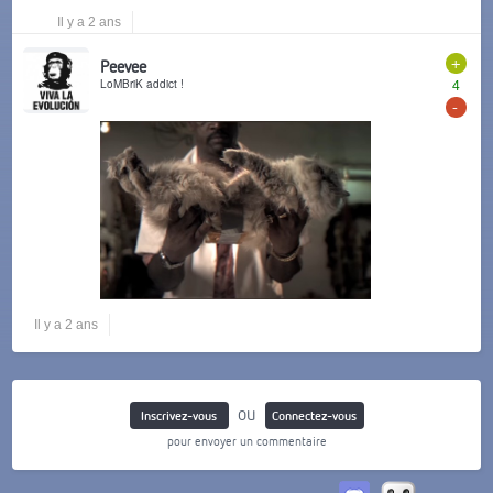
Il y a 2 ans
+
Peevee
LoMBriK addict !
4
-
Il y a 2 ans
ou
Inscrivez-vous
Connectez-vous
pour envoyer un commentaire