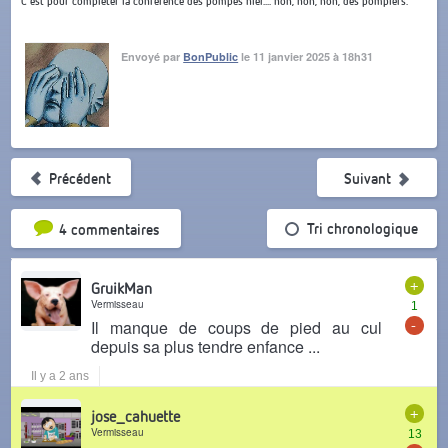
C'est pour compléter la conférence des pompes hier.... non, non, non, des pompiers.
Envoyé par
BonPublic
le 11 janvier 2025 à 18h31
Précédent
Suivant
Tri par popularité
Tri chronologique
4 commentaires
+
GruikMan
Vermisseau
1
-
Il manque de coups de pied au cul
depuis sa plus tendre enfance ...
Il y a 2 ans
+
jose_cahuette
Vermisseau
13