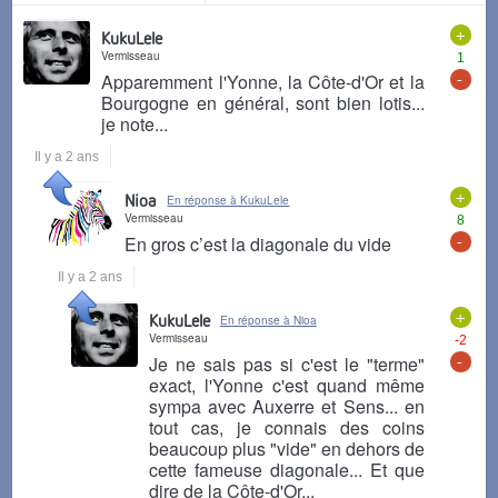
+
KukuLele
Vermisseau
1
-
Apparemment l'Yonne, la Côte-d'Or et la
Bourgogne en général, sont bien lotis...
je note...
Il y a 2 ans
+
Nioa
En réponse à KukuLele
Vermisseau
8
-
En gros c’est la diagonale du vide
Il y a 2 ans
+
KukuLele
En réponse à Nioa
Vermisseau
-2
-
Je ne sais pas si c'est le "terme"
exact, l'Yonne c'est quand même
sympa avec Auxerre et Sens... en
tout cas, je connais des coins
beaucoup plus "vide" en dehors de
cette fameuse diagonale... Et que
dire de la Côte-d'Or...