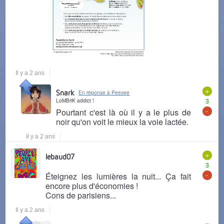
Il y a 2 ans
+
Snark
En réponse à Peevee
LoMBriK addict !
3
-
Pourtant c'est là où il y a le plus de
noir qu'on voit le mieux la voie lactée.
Il y a 2 ans
+
lebaud07
3
-
Éteignez les lumières la nuit... Ça fait
encore plus d'économies !
Cons de parisiens...
Il y a 2 ans