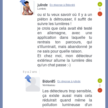
+
julinde
En réponse à Bidon85
Lombric
0
-
ou si tu veux savoir où il y a un
piéton à détrousser, il suffit de
suivre les lumières !
je crois que cela avait été testé
en allemagne, avec une
application dans laquelle tu
rentrais ton parcours, qui
s'illuminait, mais abandonné je
ne sais pour quelle raison.
Et chez moi, mon détecteur
extérieur allume la lumière dès
qu'un chat passe :-)
Il y a 2 ans
+
Bidon85
En réponse à julinde
Vermisseau
0
-
Les détecteurs trop sensible,
ça existe aussi mais cela
réduirait quand même la
pollution lumineuse d'un