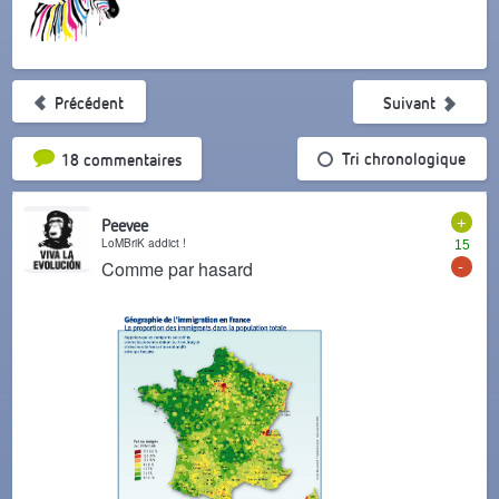
Précédent
Suivant
Tri par popularité
Tri chronologique
18 commentaires
+
Peevee
LoMBriK addict !
15
-
Comme par hasard