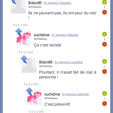
+
Bidon85
En réponse à lebaud07
Vermisseau
2
-
Ils ne peuvent pas, ils ont peur du noir
!
Il y a 2 ans
+
ouchdinw
En réponse à Bidon85
Vermisseau
1
-
Ça c'est raciste
Il y a 2 ans
+
Bidon85
En réponse à ouchdinw
Vermisseau
0
-
Pourtant, il n'avait fait de mal à
personne !
Il y a 2 ans
+
ouchdinw
En réponse à Bidon85
Vermisseau
0
-
C'est préventif
Il y a 2 ans