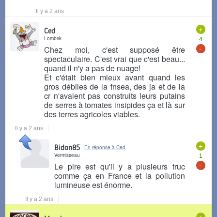
Il y a 2 ans
+
Ced
Lombrik
4
-
Chez moi, c'est supposé être
spectaculaire. C'est vrai que c'est beau...
quand il n'y a pas de nuage!
Et c'était bien mieux avant quand les
gros débiles de la fnsea, des ja et de la
cr n'avaient pas construits leurs putains
de serres à tomates insipides ça et là sur
des terres agricoles viables.
Il y a 2 ans
+
Bidon85
En réponse à Ced
Vermisseau
1
-
Le pire est qu'il y a plusieurs truc
comme ça en France et la pollution
lumineuse est énorme.
Il y a 2 ans
+