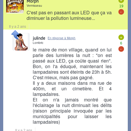
Morph
Vermisseau
19
-
C'est pas en passant aux LED que ça va
diminuer la pollution lumineuse...
Il y a 2 ans
+
julinde
En réponse à Morph
Lombric
6
-
le maire de mon village, quand on lui
parle des lumières la nuit : "on est
passé aux LED, ça coûte quasi rien".
Bon, on l'a éduqué, maintenant les
lampadaires sont éteints de 23h à 5h.
C'est mieux, mais pas gagné.
Il y a deux maisons dans ma rue de
400m, et un cimetière. Et 4
lampadaires.
Et on n'a jamais montré que
l'éclairage la nuit diminuait les délits
(raison principale invoquée par les
municipalités pour laisser les
lampadaires)
Il y a 2 ans