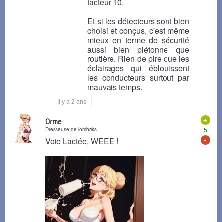
facteur 10.
Et si les détecteurs sont bien
choisi et conçus, c'est même
mieux en terme de sécurité
aussi bien piétonne que
routière. Rien de pire que les
éclairages qui éblouissent
les conducteurs surtout par
mauvais temps.
Il y a 2 ans
+
Orme
Dresseuse de lombriks
5
-
Voie Lactée, WEEE !