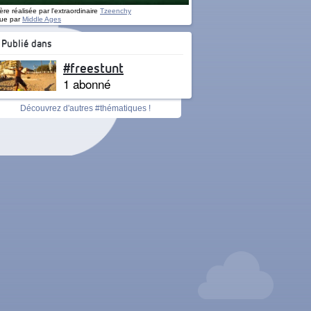
re réalisée par l'extraordinaire
Tzeenchy
ue par
Middle Ages
Publié dans
#freestunt
1 abonné
Découvrez d'autres #thématiques !