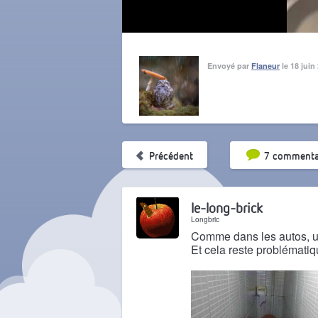
Envoyé par
Flaneur
le 18 juin
Tri par pop
Précédent
7 commenta
le-long-brick
Longbric
Comme dans les autos, un
Et cela reste problémati