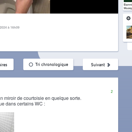
Banniè
Musiq
 2024 à 16h09
ularité
Tri chronologique
ires
Suivant
2
 miroir de courtoisie en quelque sorte.
que dans certains WC :