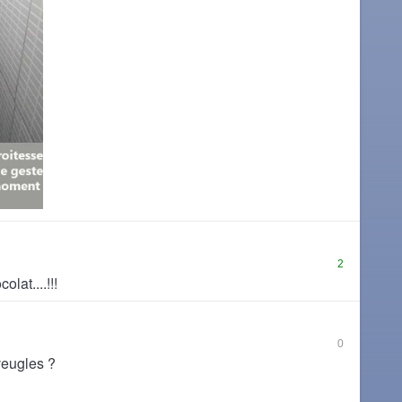
2
olat....!!!
0
veugles ?