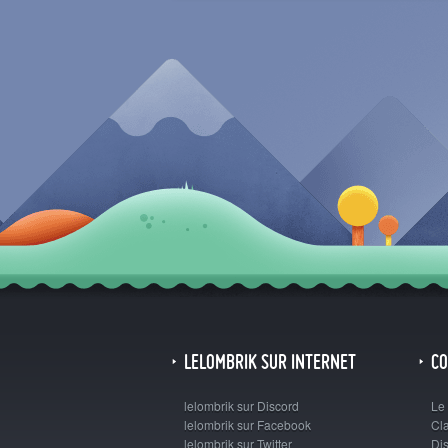
LELOMBRIK SUR INTERNET
C
lelombrik sur Discord
Le
lelombrik sur Facebook
Cl
lelombrik sur Twitter
Dis