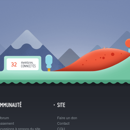
32
OMMUNAUTÉ
SITE
 forum
Faire un don
assement
Contact
cussions à propos du site
CGU