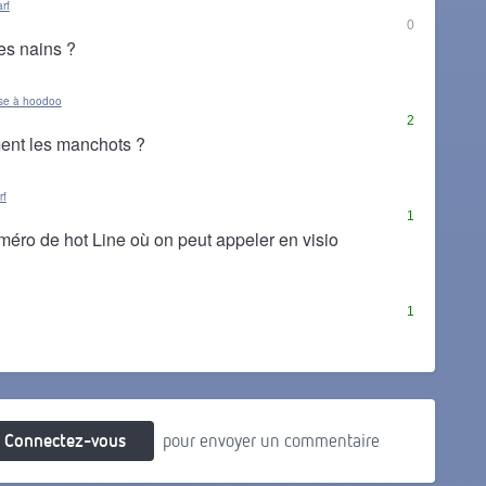
rf
0
les nains ?
se à hoodoo
2
ment les manchots ?
rf
1
uméro de hot Line où on peut appeler en visio
1
Connectez-vous
pour envoyer un commentaire