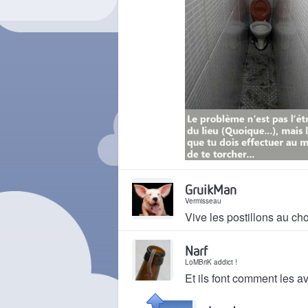
Il y a 2 ans
GruikMan
Vermisseau
Vive les postillons au choc
Il y a 2 ans
Narf
LoMBriK addict !
Et ils font comment les a
Il y a 2 ans