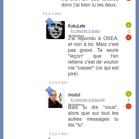
donc j'ai bien lu les deux.
Il y a 3 ans
+
KukuLele
En réponse à modul
-1
Vermisseau
-
J'ai répondu à OSEA,
et non à toi. Mais c'est
pas grave. Ta seule
"leçon" que t'en
retiens c'est de vouloir
me "casser" (ce qui est
pire).
Il y a 3 ans
+
modul
En réponse à KukuLele
2
Vermisseau
-
Bais tu dis "vous",
alors que sur tout tes
autres messages tu
dis "tu".
Il y a 3 ans