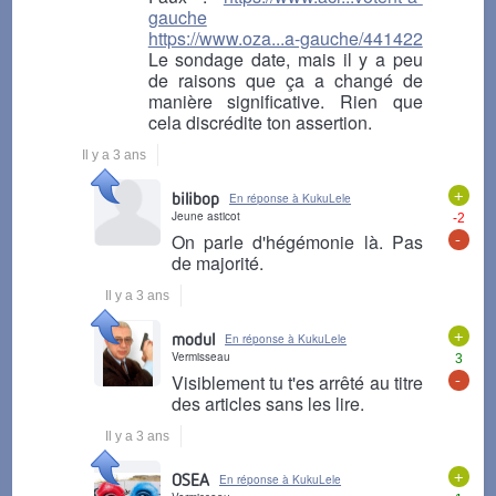
gauche
https://www.oza...a-gauche/441422
Le sondage date, mais il y a peu
de raisons que ça a changé de
manière significative. Rien que
cela discrédite ton assertion.
Il y a 3 ans
+
bilibop
En réponse à KukuLele
Jeune asticot
-2
-
On parle d'hégémonie là. Pas
de majorité.
Il y a 3 ans
+
modul
En réponse à KukuLele
Vermisseau
3
-
Visiblement tu t'es arrêté au titre
des articles sans les lire.
Il y a 3 ans
+
OSEA
En réponse à KukuLele