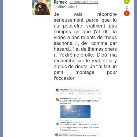
+
Remax
En réponse à Knout
LoMBriK addict !
2
-
Je vais répondre
sérieusement parce que tu
as peut-être vraiment pas
compris ce que j'ai dit: la
vidéo a des relents de "nous
sachons...", de "comme par
hasard..." et de thèmes chers
à l'extrême-droite. D'où ma
recherche sur le réal, et là y
a plus de doute. Je t'ai fait un
petit montage pour
l'occasion