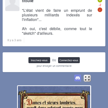
titouille
-2
-
"L'état vient de faire un emprunt de
plusieurs milliards indexés sur
l'inflation"...
Ah oui, c'est débile, comme tout le
"sketch" d'ailleurs.
Il y a 3 ans
ou
Inscrivez-vous
Connectez-vous
pour envoyer un commentaire