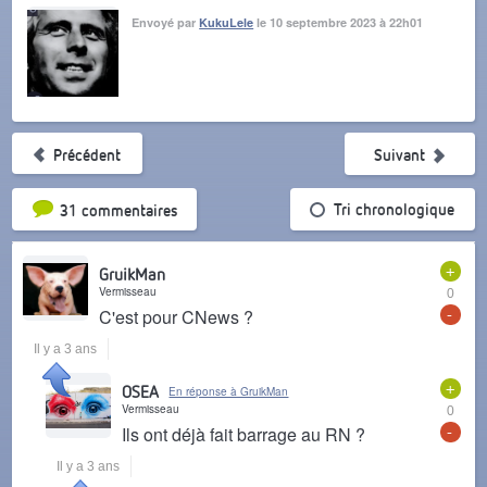
Envoyé par
KukuLele
le 10 septembre 2023 à 22h01
Précédent
Suivant
Tri par popularité
Tri chronologique
31 commentaires
+
GruikMan
Vermisseau
0
-
C'est pour CNews ?
Il y a 3 ans
+
OSEA
En réponse à GruikMan
Vermisseau
0
-
Ils ont déjà fait barrage au RN ?
Il y a 3 ans