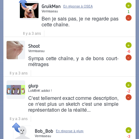
+
GruikMan
En réponse à OSEA
Vermisseau
1
-
Ben je sais pas, je ne regarde pas
cette chaîne.
Il y a 3 ans
+
Shoot
Vermisseau
-6
-
Sympa cette chaîne, y a de bons court-
métrages
Il y a 3 ans
+
glurp
LoMBriK addict !
-2
-
C'est tellement exact comme description,
ce n'est plus un sketch c'est une simple
représentation de la réalité...
Il y a 3 ans
+
Bob_Bob
En réponse à glurp
Vermisseau
-3