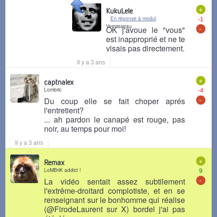
+
KukuLele
En réponse à modul
-1
Vermisseau
-
OK j'avoue le "vous"
est inapproprié et ne te
visais pas directement.
Il y a 3 ans
+
captnalex
Lombric
-4
-
Du coup elle se fait choper aprés
l'entretient?
... ah pardon le canapé est rouge, pas
noir, au temps pour moi!
Il y a 3 ans
+
Remax
LoMBriK addict !
9
-
La vidéo sentait assez subtilement
l'extrême-droitard complotiste, et en se
renseignant sur le bonhomme qui réalise
(@FirodeLaurent sur X) bordel j'ai pas