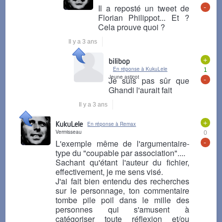
-
Il a reposté un tweet de
Florian Philippot... Et ?
Cela prouve quoi ?
Il y a 3 ans
+
bilibop
En réponse à KukuLele
1
Jeune asticot
-
Je suis pas sûr que
Ghandi l'aurait fait
Il y a 3 ans
+
KukuLele
En réponse à Remax
Vermisseau
0
-
L'exemple même de l'argumentaire-
type du "coupable par association"....
Sachant qu'étant l'auteur du fichier,
effectivement, je me sens visé.
J'ai fait bien entendu des recherches
sur le personnage, ton commentaire
tombe pile poil dans le mille des
personnes qui s'amusent à
catégoriser toute réflexion et/ou