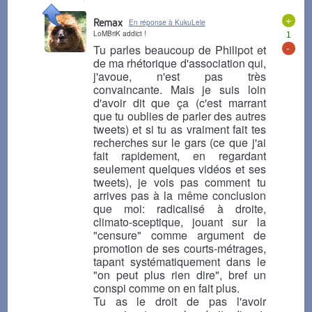
+
Remax
En réponse à KukuLele
LoMBriK addict !
1
-
Tu parles beaucoup de Philipot et
de ma rhétorique d'association qui,
j'avoue, n'est pas très
convaincante. Mais je suis loin
d'avoir dit que ça (c'est marrant
que tu oublies de parler des autres
tweets) et si tu as vraiment fait tes
recherches sur le gars (ce que j'ai
fait rapidement, en regardant
seulement quelques vidéos et ses
tweets), je vois pas comment tu
arrives pas à la même conclusion
que moi: radicalisé à droite,
climato-sceptique, jouant sur la
"censure" comme argument de
promotion de ses courts-métrages,
tapant systématiquement dans le
"on peut plus rien dire", bref un
conspi comme on en fait plus.
Tu as le droit de pas l'avoir