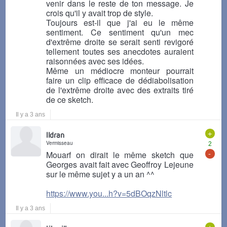
venir dans le reste de ton message. Je
crois qu'il y avait trop de style.
Toujours est-il que j'ai eu le même
sentiment. Ce sentiment qu'un mec
d'extrême droite se serait senti revigoré
tellement toutes ses anecdotes auraient
raisonnées avec ses idées.
Même un médiocre monteur pourrait
faire un clip efficace de dédiabolisation
de l'extrême droite avec des extraits tiré
de ce sketch.
Il y a 3 ans
+
Ildran
Vermisseau
2
-
Mouarf on dirait le même sketch que
Georges avait fait avec Geoffroy Lejeune
sur le même sujet y a un an ^^
https://www.you...h?v=5dBOqzNltlc
Il y a 3 ans
+