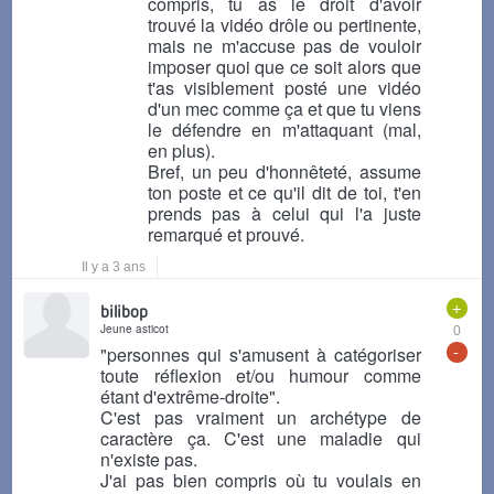
compris, tu as le droit d'avoir
trouvé la vidéo drôle ou pertinente,
mais ne m'accuse pas de vouloir
imposer quoi que ce soit alors que
t'as visiblement posté une vidéo
d'un mec comme ça et que tu viens
le défendre en m'attaquant (mal,
en plus).
Bref, un peu d'honnêteté, assume
ton poste et ce qu'il dit de toi, t'en
prends pas à celui qui l'a juste
remarqué et prouvé.
Il y a 3 ans
+
bilibop
Jeune asticot
0
-
"personnes qui s'amusent à catégoriser
toute réflexion et/ou humour comme
étant d'extrême-droite".
C'est pas vraiment un archétype de
caractère ça. C'est une maladie qui
n'existe pas.
J'ai pas bien compris où tu voulais en