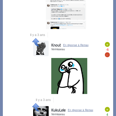
Il y a 3 ans
+
Knout
En réponse à Remax
Vermisseau
-6
-
Il y a 3 ans
+
KukuLele
En réponse à Remax
Vermisseau
4