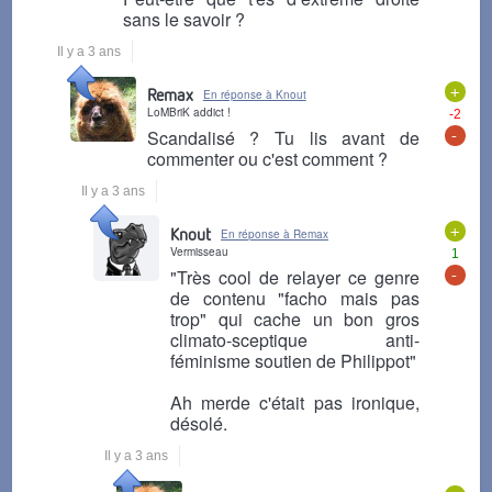
sans le savoir ?
Il y a 3 ans
+
Remax
En réponse à Knout
LoMBriK addict !
-2
-
Scandalisé ? Tu lis avant de
commenter ou c'est comment ?
Il y a 3 ans
+
Knout
En réponse à Remax
Vermisseau
1
-
"Très cool de relayer ce genre
de contenu "facho mais pas
trop" qui cache un bon gros
climato-sceptique anti-
féminisme soutien de Philippot"
Ah merde c'était pas ironique,
désolé.
Il y a 3 ans