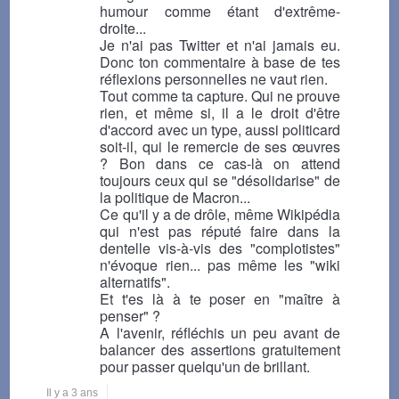
humour comme étant d'extrême-
droite...
Je n'ai pas Twitter et n'ai jamais eu.
Donc ton commentaire à base de tes
réflexions personnelles ne vaut rien.
Tout comme ta capture. Qui ne prouve
rien, et même si, il a le droit d'être
d'accord avec un type, aussi politicard
soit-il, qui le remercie de ses œuvres
? Bon dans ce cas-là on attend
toujours ceux qui se "désolidarise" de
la politique de Macron...
Ce qu'il y a de drôle, même Wikipédia
qui n'est pas réputé faire dans la
dentelle vis-à-vis des "complotistes"
n'évoque rien... pas même les "wiki
alternatifs".
Et t'es là à te poser en "maître à
penser" ?
A l'avenir, réfléchis un peu avant de
balancer des assertions gratuitement
pour passer quelqu'un de brillant.
Il y a 3 ans