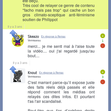
été déçu.
Très cool de relayer ce genre de contenu
"facho mais pas trop" qui cache un bon
gros climato-sceptique anti-féminisme
soutien de Philippot
Il y a 3 ans
+
Skeazo
En réponse à Remax
Vermisseau
1
-
merci... je me senti mal à l'aise toute
la vidéo.... oui j'ai regardé jusqu'au
bout....
Il y a 3 ans
+
Knout
En réponse à Remax
Vermisseau
3
-
C'est marrant parce-qu’il expose juste
des faits réels déjà passés et elle
répond comment les médias ont
relayés ces dites infos. Et pourtant
t'as l'air scandalisé.
Peut-être que t'es d’extrême droite