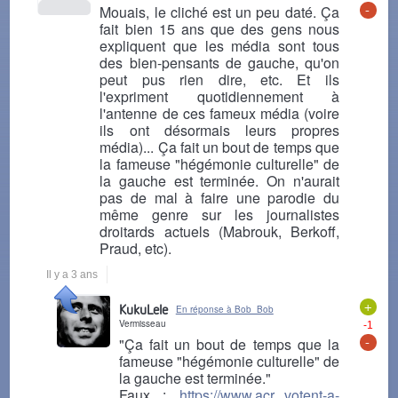
-
Mouais, le cliché est un peu daté. Ça
fait bien 15 ans que des gens nous
expliquent que les média sont tous
des bien-pensants de gauche, qu'on
peut pus rien dire, etc. Et ils
l'expriment quotidiennement à
l'antenne de ces fameux média (voire
ils ont désormais leurs propres
média)... Ça fait un bout de temps que
la fameuse "hégémonie culturelle" de
la gauche est terminée. On n'aurait
pas de mal à faire une parodie du
même genre sur les journalistes
droitards actuels (Mabrouk, Berkoff,
Praud, etc).
Il y a 3 ans
+
KukuLele
En réponse à Bob_Bob
Vermisseau
-1
-
"Ça fait un bout de temps que la
fameuse "hégémonie culturelle" de
la gauche est terminée."
Faux :
https://www.acr...votent-a-