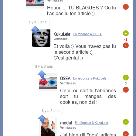
Vermisseau
1
-
Heuuu ... TU BLAGUES ? Ou tu
l'as pas lu ton article ;)
Il y a 3 ans
+
KukuLele
En réponse à OSEA
Vermisseau
-1
-
Et voilà :) Vous n'avez pas lu
le second article :)
C'est génial :)
Il y a 3 ans
+
OSEA
En réponse à KukuLele
Vermisseau
2
-
Celui où soit tu t'abonnes
soit tu manges des
cookies, non dsl !
Il y a 3 ans
+
modul
En réponse à KukuLele
Vermisseau
1
-
J'ai bien dit "des" articles