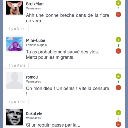
+
GruikMan
Vermisseau
2
-
Ahh une bonne brèche dans de la fibre
de verre...
Il y a 3 ans
+
Mini-Cube
Lombric surgelé
1
-
Tu as probablement sauvé des vies.
Merci pour les migrants
Il y a 3 ans
+
romou
Vermisseau
1
-
Oh mon dieu ! Un pénis ! Vite la censure
!
Il y a 3 ans
+
KukuLele
Vermisseau
0
-
Si un requin passe par là...