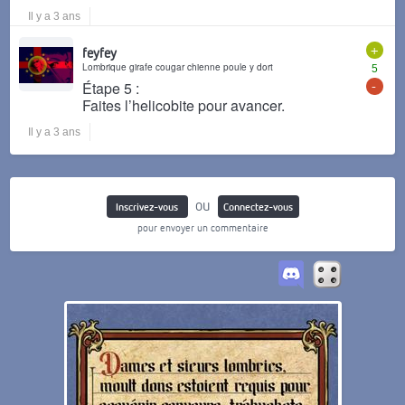
Il y a 3 ans
+
feyfey
Lombrique girafe cougar chienne poule y dort
5
-
Étape 5 :
Faites l’helicobite pour avancer.
Il y a 3 ans
ou
Inscrivez-vous
Connectez-vous
pour envoyer un commentaire