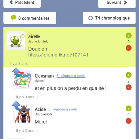
Précédent
Suivant
Tri par popularité
Tri chronologique
8 commentaires
+
airelle
Jeune lombric
9
-
Doublon :
https://lelombrik.net/107141
Il y a 3 ans
+
Clansman
En réponse à airelle
irkblmo
2
-
et en plus on a perdu en qualité !
Il y a 3 ans
+
Acide
En réponse à airelle
Doublombrik
0
-
Merci
Il y a 3 ans