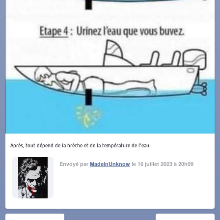
Après, tout dépend de la brèche et de la température de l'eau
Envoyé par
MadeInUnknow
le 16 juillet 2023 à 20h09