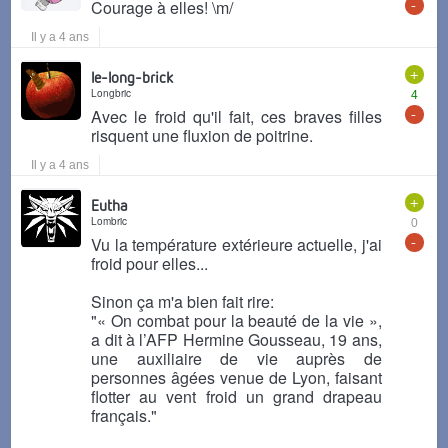
-
Courage à elles! \m/
Il y a 4 ans
+
le-long-brick
Longbric
4
-
Avec le froid qu'il fait, ces braves filles
risquent une fluxion de poitrine.
Il y a 4 ans
+
Eutha
Lombric
0
-
Vu la température extérieure actuelle, j'ai
froid pour elles...
Sinon ça m'a bien fait rire:
"« On combat pour la beauté de la vie »,
a dit à l’AFP Hermine Gousseau, 19 ans,
une auxiliaire de vie auprès de
personnes âgées venue de Lyon, faisant
flotter au vent froid un grand drapeau
français."