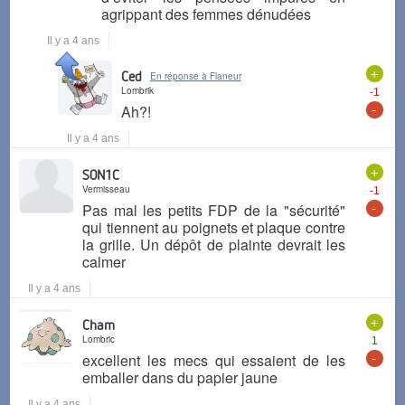
agrippant des femmes dénudées
Il y a 4 ans
+
Ced
En réponse à Flaneur
Lombrik
-1
-
Ah?!
Il y a 4 ans
+
S0N1C
Vermisseau
-1
-
Pas mal les petits FDP de la "sécurité"
qui tiennent au poignets et plaque contre
la grille. Un dépôt de plainte devrait les
calmer
Il y a 4 ans
+
Cham
Lombric
1
-
excellent les mecs qui essaient de les
emballer dans du papier jaune
Il y a 4 ans