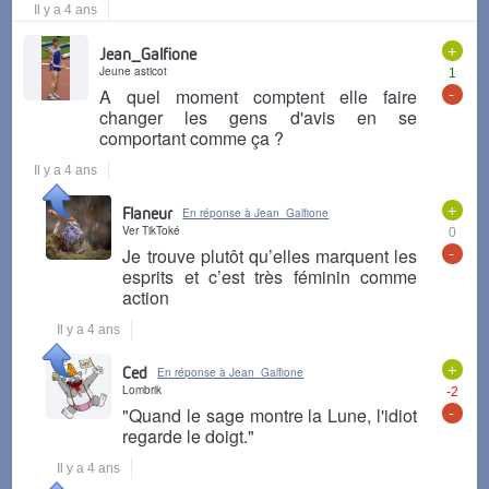
Il y a 4 ans
+
Jean_Galfione
Jeune asticot
1
-
A quel moment comptent elle faire
changer les gens d'avis en se
comportant comme ça ?
Il y a 4 ans
+
Flaneur
En réponse à Jean_Galfione
Ver TikToké
0
-
Je trouve plutôt qu’elles marquent les
esprits et c’est très féminin comme
action
Il y a 4 ans
+
Ced
En réponse à Jean_Galfione
Lombrik
-2
-
"Quand le sage montre la Lune, l'idiot
regarde le doigt."
Il y a 4 ans