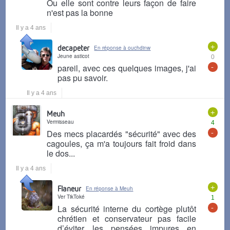
Ou elle sont contre leurs façon de faire
n'est pas la bonne
Il y a 4 ans
+
decapeter
En réponse à ouchdinw
Jeune asticot
0
-
pareil, avec ces quelques images, j'ai
pas pu savoir.
Il y a 4 ans
+
Meuh
Vermisseau
4
-
Des mecs placardés "sécurité" avec des
cagoules, ça m'a toujours fait froid dans
le dos...
Il y a 4 ans
+
Flaneur
En réponse à Meuh
Ver TikToké
1
-
La sécurité interne du cortège plutôt
chrétien et conservateur pas facile
d’éviter les pensées impures en