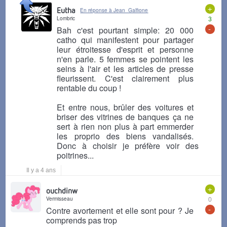
+
Eutha
En réponse à Jean_Galfione
Lombric
3
-
Bah c'est pourtant simple: 20 000
catho qui manifestent pour partager
leur étroitesse d'esprit et personne
n'en parle. 5 femmes se pointent les
seins à l'air et les articles de presse
fleurissent. C'est clairement plus
rentable du coup !
Et entre nous, brûler des voitures et
briser des vitrines de banques ça ne
sert à rien non plus à part emmerder
les proprio des biens vandalisés.
Donc à choisir je préfère voir des
poitrines...
Il y a 4 ans
+
ouchdinw
Vermisseau
0
-
Contre avortement et elle sont pour ? Je
comprends pas trop