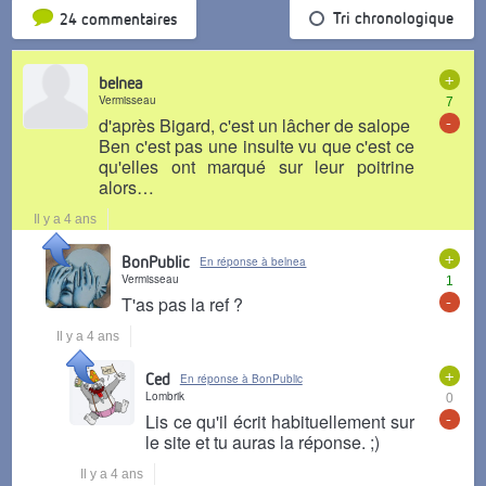
Tri par popularité
Tri chronologique
24 commentaires
+
belnea
Vermisseau
7
-
d'après Bigard, c'est un lâcher de salope
Ben c'est pas une insulte vu que c'est ce
qu'elles ont marqué sur leur poitrine
alors…
Il y a 4 ans
+
BonPublic
En réponse à belnea
Vermisseau
1
-
T'as pas la ref ?
Il y a 4 ans
+
Ced
En réponse à BonPublic
Lombrik
0
-
Lis ce qu'il écrit habituellement sur
le site et tu auras la réponse. ;)
Il y a 4 ans