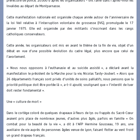
préfecture de police, 20.000 d’après les organisateurs - ont rallié dans l’après-midi les
Invalides au départ de Montparnasse.
Cette manifestation nationale est organisée chaque année autour de l’anniversaire de
la loi Veil relative à l’interruption volontaire de grossesse (IVG), promulguée le 17
janvier 1975. Elle est organisée par des militants s’inscrivant dans les rangs
catholiques conservateurs.
Cette année, les organisateurs ont mis en avant le thème de la fin de vie, objet d’un
débat en vue d’une possible évolution du cadre légal, plus encore que celui de
l’avortement.
« Nous nous opposons à l’euthanasie et au suicide assisté », a déclaré avant la
manifestation le président de la Marche pour la vie, Nicolas Tardy-Joubert. « Alors que
26 départements français sont privés d’unités de soins palliatifs, nous pensons que la
priorité politique doit être portée là », a-t-il ajouté, soulignant que « l’interdit de tuer
doit rester fondamental ».
Une « culture de mort »
Dans le cortège coloré de quelques drapeaux à fleurs de lys ou frappés du Sacré-Cœur
avaient pris place de nombreux jeunes, d’autres plus âgés, parfois en famille « On
combat pour la beauté de la vie », a dit à l’AFP Hermine Gousseau, 19 ans, une
auxiliaire de vie auprès de personnes âgées venue de Lyon, faisant flotter au vent froid
un grand drapeau français.