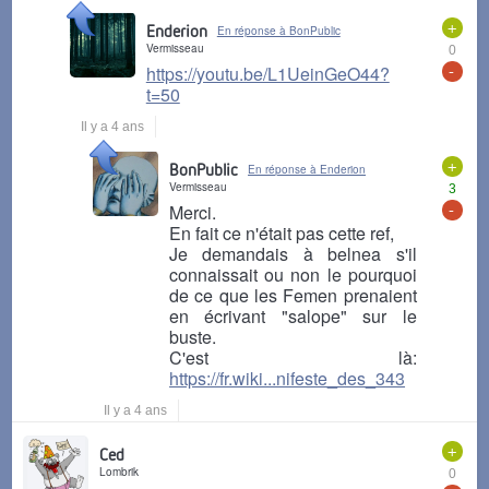
+
Enderion
En réponse à BonPublic
Vermisseau
0
-
https://youtu.be/L1UeinGeO44?
t=50
Il y a 4 ans
+
BonPublic
En réponse à Enderion
Vermisseau
3
-
Merci.
En fait ce n'était pas cette ref,
Je demandais à belnea s'il
connaissait ou non le pourquoi
de ce que les Femen prenaient
en écrivant "salope" sur le
buste.
C'est là:
https://fr.wiki...nifeste_des_343
Il y a 4 ans
+
Ced
Lombrik
0