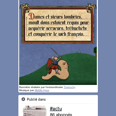
Bannière réalisée par l'extraordinaire
Tzeenchy
Musique par
Middle Ages
Publié dans
#actu
86 abonnés