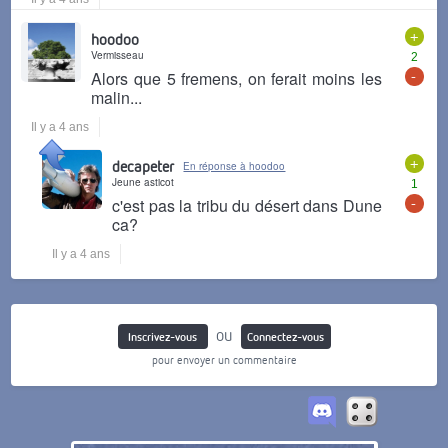
+
hoodoo
Vermisseau
2
-
Alors que 5 fremens, on ferait moins les
malin...
Il y a 4 ans
+
decapeter
En réponse à hoodoo
Jeune asticot
1
-
c'est pas la tribu du désert dans Dune
ca?
Il y a 4 ans
ou
Inscrivez-vous
Connectez-vous
pour envoyer un commentaire