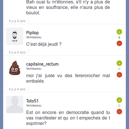
Bah ouai tu m'étonnes, s'il n'y a plus de
vieux en souffrance, elle n'aura plus de
boulot.
Il y a 4 ans
+
Pipilop
Vermisseau
6
-
C'est déjà jeudi ?
Il y a 4 ans
+
capitaine_rectum
Vermisseau
0
-
moi j'ai juste vu des fererorocher mal
embalés
Il y a 4 ans
+
Toto51
Vermisseau
0
-
Est on encore en democratie quand tu
vas manifester et qu on t empeches de t
exprimer?