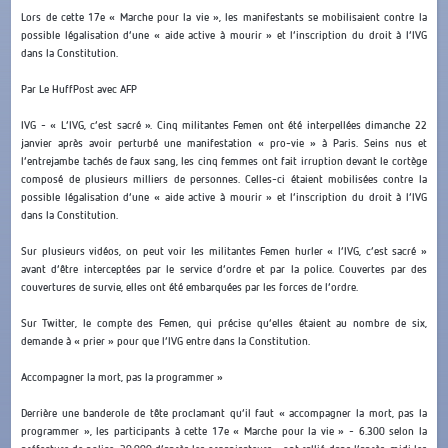
Lors de cette 17e « Marche pour la vie », les manifestants se mobilisaient contre la
possible légalisation d’une « aide active à mourir » et l’inscription du droit à l’IVG
dans la Constitution.
Par Le HuffPost avec AFP
IVG - « L’IVG, c’est sacré ». Cinq militantes Femen ont été interpellées dimanche 22
janvier après avoir perturbé une manifestation « pro-vie » à Paris. Seins nus et
l’entrejambe tachés de faux sang, les cinq femmes ont fait irruption devant le cortège
composé de plusieurs milliers de personnes. Celles-ci étaient mobilisées contre la
possible légalisation d’une « aide active à mourir » et l’inscription du droit à l’IVG
dans la Constitution.
Sur plusieurs vidéos, on peut voir les militantes Femen hurler « l’IVG, c’est sacré »
avant d’être interceptées par le service d’ordre et par la police. Couvertes par des
couvertures de survie, elles ont été embarquées par les forces de l’ordre.
Sur Twitter, le compte des Femen, qui précise qu’elles étaient au nombre de six,
demande à « prier » pour que l’IVG entre dans la Constitution.
Accompagner la mort, pas la programmer »
Derrière une banderole de tête proclamant qu’il faut « accompagner la mort, pas la
programmer », les participants à cette 17e « Marche pour la vie » - 6.300 selon la