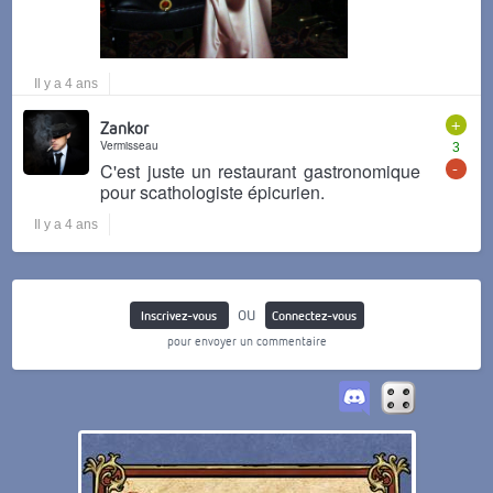
Il y a 4 ans
+
Zankor
Vermisseau
3
-
C'est juste un restaurant gastronomique
pour scathologiste épicurien.
Il y a 4 ans
ou
Inscrivez-vous
Connectez-vous
pour envoyer un commentaire