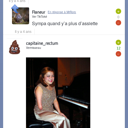
Il y a 4 ans
+
Flaneur
En réponse à MrRoro
Ver TikToké
0
-
Sympa quand y’a plus d’assiette
Il y a 4 ans
+
capitaine_rectum
Vermisseau
12
-