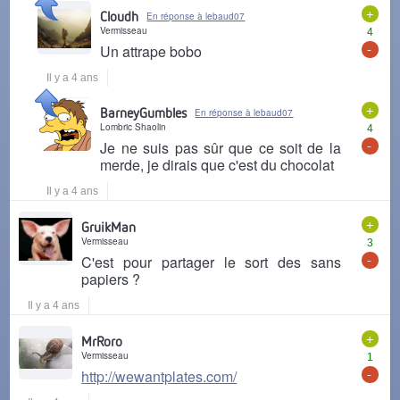
+
Cloudh
En réponse à lebaud07
Vermisseau
4
-
Un attrape bobo
Il y a 4 ans
+
BarneyGumbles
En réponse à lebaud07
Lombric Shaolin
4
-
Je ne suis pas sûr que ce soit de la
merde, je dirais que c'est du chocolat
Il y a 4 ans
+
GruikMan
Vermisseau
3
-
C'est pour partager le sort des sans
papiers ?
Il y a 4 ans
+
MrRoro
Vermisseau
1
-
http://wewantplates.com/