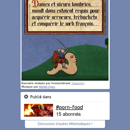
Bannière réalisée par l'extraordinaire
Tzeenchy
Musique par
Middle Ages
Publié dans
#porn-food
15 abonnés
Découvrez d'autres #thématiques !