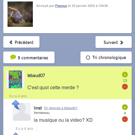
Envoyé par
Flaneur
le 23 janvier 2023 à 10h36
Précédent
Suivant
Tri par popularité
Tri chronologique
9 commentaires
+
lebaud07
13
-
C'est quoi cette merde ?
Il y a 4 ans
+
Imel
En réponse à lebaud07
Vermisseau
4
-
la musique ou la video? XD
Il y a 4 ans