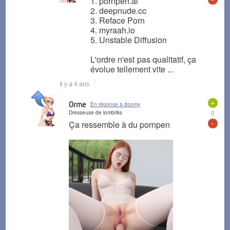
1. pornpen.ai
2. deepnude.cc
3. Reface Porn
4. myraah.io
5. Unstable Diffusion
L'ordre n'est pas qualitatif, ça
évolue tellement vite ...
Il y a 4 ans
+
Orme
En réponse à doomy
Dresseuse de lombriks
0
-
Ça ressemble à du pornpen