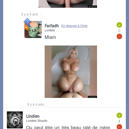
Il y a 4 ans
+
Farfadh
En réponse à Orme
Lombric
0
-
Miam
Il y a 4 ans
+
LIndien
Lombric Shaolin
1
-
Ou peut être un très beau raté de mère