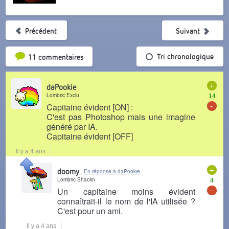
Précédent
Suivant
Tri par popularité
Tri chronologique
11 commentaires
+
daPookie
Lombric Exclu
14
-
Capitaine évident [ON] :
C'est pas Photoshop mais une imagine
généré par IA.
Capitaine évident [OFF]
Il y a 4 ans
+
doomy
En réponse à daPookie
Lombric Shaolin
4
-
Un capitaine moins évident
connaîtrait-il le nom de l'IA utilisée ?
C'est pour un ami.
Il y a 4 ans