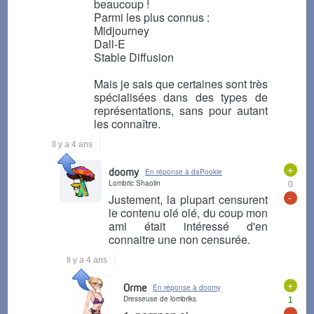
beaucoup !
Parmi les plus connus :
Midjourney
Dall-E
Stable Diffusion
Mais je sais que certaines sont très
spécialisées dans des types de
représentations, sans pour autant
les connaître.
Il y a 4 ans
+
doomy
En réponse à daPookie
Lombric Shaolin
0
-
Justement, la plupart censurent
le contenu olé olé, du coup mon
ami était intéressé d'en
connaitre une non censurée.
Il y a 4 ans
+
Orme
En réponse à doomy
Dresseuse de lombriks
1
-