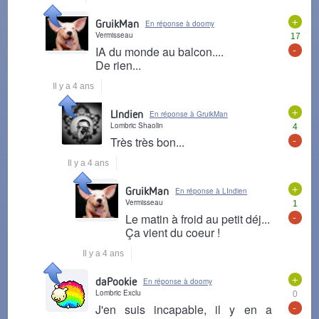
+
GruikMan
En réponse à doomy
Vermisseau
17
-
IA du monde au balcon....
De rien...
Il y a 4 ans
+
LIndien
En réponse à GruikMan
Lombric Shaolin
4
-
Très très bon...
Il y a 4 ans
+
GruikMan
En réponse à LIndien
Vermisseau
1
-
Le matin à froid au petit déj...
Ça vient du coeur !
Il y a 4 ans
+
daPookie
En réponse à doomy
Lombric Exclu
0
-
J'en suis incapable, il y en a