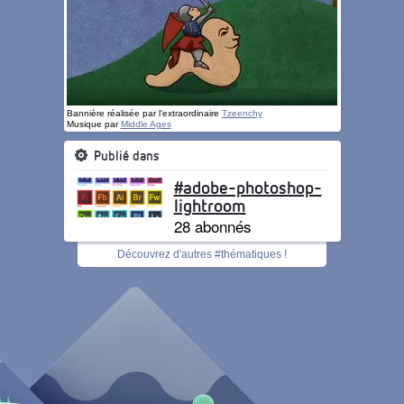
Bannière réalisée par l'extraordinaire
Tzeenchy
Musique par
Middle Ages
Publié dans
#adobe-photoshop-
lightroom
28 abonnés
Découvrez d'autres #thématiques !