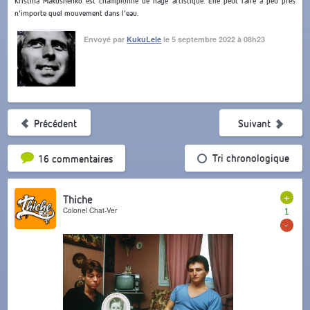
Kristina Makushenko est championne de nage artistique. Elle peut faire à peu près
n'importe quel mouvement dans l'eau.
Envoyé par
KukuLele
le 5 septembre 2022 à 08h23
Précédent
Suivant
Tri par popularité
Tri chronologique
16 commentaires
+
Thiche
Colonel Chat-Ver
1
-