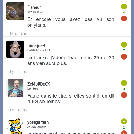
+
Flaneur
Ver TikToké
4
-
Et encore vous avez pas vu son
onlyfans.
Il y a 4 ans
+
nimajneB
LoMBriK addict !
7
-
moi aussi j'adore l'eau, dans 20 ou 30
ans y'en aura plus.
Il y a 4 ans
+
ZeMuRDoCK
Lombric
3
-
Faute dans le titre, si elles sont 6, on dit
"LES six reines"...
Il y a 4 ans
+
yosegaman
Jeune lombric
1
-
je pense qu'il n'y a que moi qui trouve