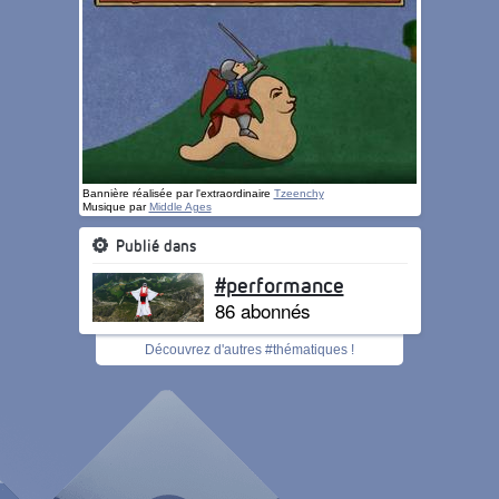
Bannière réalisée par l'extraordinaire
Tzeenchy
Musique par
Middle Ages
Publié dans
#performance
86 abonnés
Découvrez d'autres #thématiques !