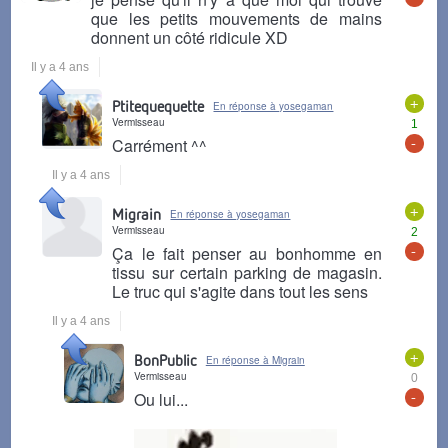
que les petits mouvements de mains
donnent un côté ridicule XD
Il y a 4 ans
+
Ptitequequette
En réponse à yosegaman
Vermisseau
1
-
Carrément ^^
Il y a 4 ans
+
Migrain
En réponse à yosegaman
Vermisseau
2
-
Ça le fait penser au bonhomme en
tissu sur certain parking de magasin.
Le truc qui s'agite dans tout les sens
Il y a 4 ans
+
BonPublic
En réponse à Migrain
Vermisseau
0
-
Ou lui...