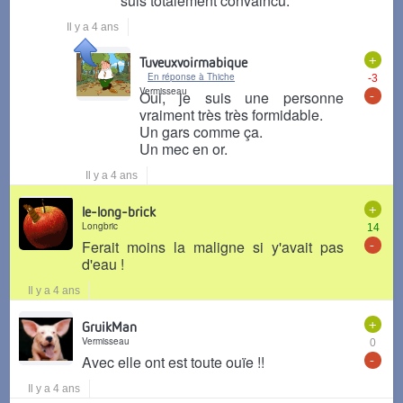
suis totalement convaincu.
Il y a 4 ans
+
Tuveuxvoirmabique
En réponse à Thiche
-3
Vermisseau
-
Oui, je suis une personne
vraiment très très formidable.
Un gars comme ça.
Un mec en or.
Il y a 4 ans
+
le-long-brick
Longbric
14
-
Ferait moins la maligne si y'avait pas
d'eau !
Il y a 4 ans
+
GruikMan
Vermisseau
0
-
Avec elle ont est toute ouïe !!
Il y a 4 ans