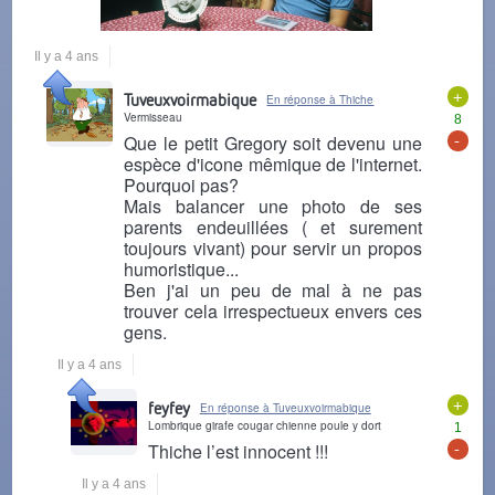
Il y a 4 ans
+
Tuveuxvoirmabique
En réponse à Thiche
Vermisseau
8
-
Que le petit Gregory soit devenu une
espèce d'icone mêmique de l'internet.
Pourquoi pas?
Mais balancer une photo de ses
parents endeuillées ( et surement
toujours vivant) pour servir un propos
humoristique...
Ben j'ai un peu de mal à ne pas
trouver cela irrespectueux envers ces
gens.
Il y a 4 ans
+
feyfey
En réponse à Tuveuxvoirmabique
Lombrique girafe cougar chienne poule y dort
1
-
Thiche l’est innocent !!!
Il y a 4 ans