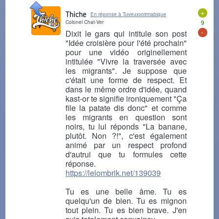
+
Thiche
En réponse à Tuveuxvoirmabique
Colonel Chat-Ver
9
-
Dixit le gars qui intitule son post
"Idée croisière pour l'été prochain"
pour une vidéo originellement
intitulée "Vivre la traversée avec
les migrants". Je suppose que
c'était une forme de respect. Et
dans le même ordre d'idée, quand
kast-or te signifie ironiquement "Ça
file la patate dis donc" et comme
les migrants en question sont
noirs, tu lui réponds "La banane,
plutôt. Non ?!", c'est également
animé par un respect profond
d'autrui que tu formules cette
réponse.
https://lelombrik.net/139039
Tu es une belle âme. Tu es
quelqu'un de bien. Tu es mignon
tout plein. Tu es bien brave. J'en