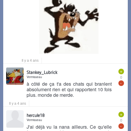
Il y a 4 ans
+
Stankey_Lubrick
Vermisseau
0
-
à côté de ça t'a des chats qui branlent
absolument rien et qui rapportent 10 fois
plus. monde de merde.
Il y a 4 ans
+
hercule18
Vermisseau
0
-
J'ai déjà vu la nana ailleurs. Ce qu'elle