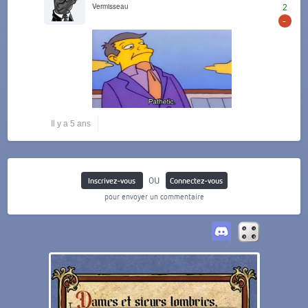
Vermisseau
2
-
Il y a 5 ans
ou
Inscrivez-vous
Connectez-vous
pour envoyer un commentaire