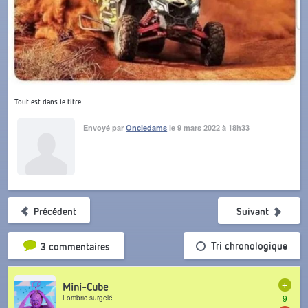
Tout est dans le titre
Envoyé par
Oncledams
le 9 mars 2022 à 18h33
Précédent
Suivant
Tri par popularité
Tri chronologique
3 commentaires
+
Mini-Cube
Lombric surgelé
9