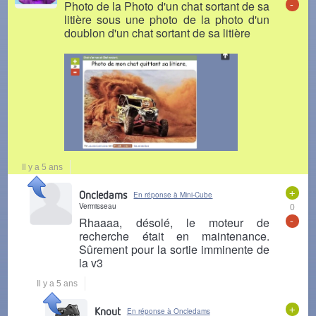
-
Photo de la Photo d'un chat sortant de sa
litière sous une photo de la photo d'un
doublon d'un chat sortant de sa litière
Il y a 5 ans
+
Oncledams
En réponse à Mini-Cube
Vermisseau
0
-
Rhaaaa, désolé, le moteur de
recherche était en maintenance.
Sûrement pour la sortie imminente de
la v3
Il y a 5 ans
+
Knout
En réponse à Oncledams