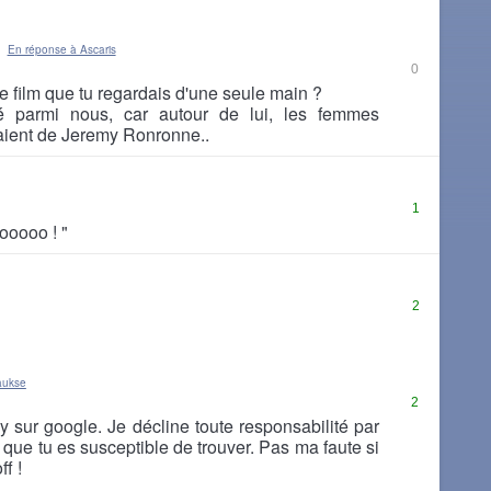
En réponse à Ascaris
0
e film que tu regardais d'une seule main ?
é parmi nous, car autour de lui, les femmes
ient de Jeremy Ronronne..
1
ooooo ! "
2
aukse
2
sur google. Je décline toute responsabilité par
s que tu es susceptible de trouver. Pas ma faute si
f !