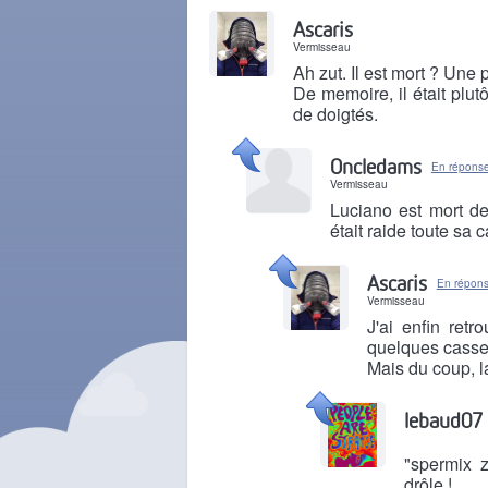
Il y a 5 ans
Ascaris
Vermisseau
Ah zut. Il est mort ? Une
De memoire, il était plut
de doigtés.
Il y a 5 ans
Oncledams
En réponse
Vermisseau
Luciano est mort de
était raide toute sa c
Il y a 5 ans
Ascaris
En répon
Vermisseau
J'ai enfin ret
quelques casset
Mais du coup, la
Il y a 5 ans
lebaud07
"spermix z
drôle !