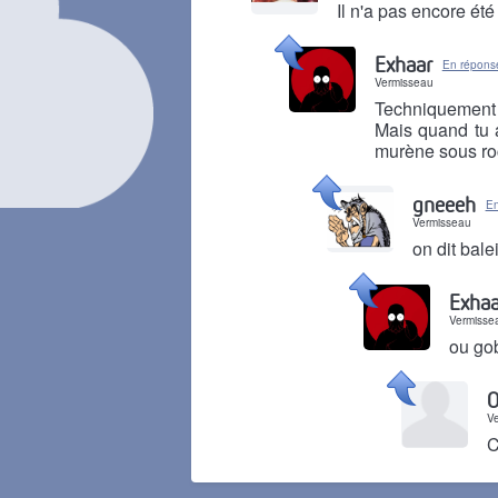
Il n'a pas encore ét
Il y a 5 ans
Exhaar
En répons
Vermisseau
Techniquement t
Mais quand tu a
murène sous ro
Il y a 5 ans
gneeeh
En
Vermisseau
on dit bale
Il y a 5 ans
Exhaa
Vermisse
ou go
Il y a 5 ans
O
V
C
Il y a 5 ans