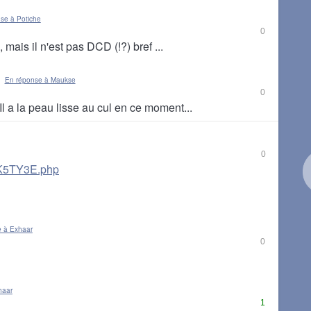
se à Potiche
0
 mais il n'est pas DCD (!?) bref ...
En réponse à Maukse
0
l a la peau lisse au cul en ce moment...
0
UK5TY3E.php
 à Exhaar
0
haar
1