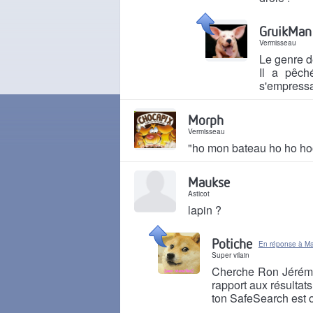
Il y a 5 ans
GruikMan
Vermisseau
Le genre d
Il a pêch
s'empressa
Il y a 5 ans
Morph
Vermisseau
"ho mon bateau ho ho ho
Il y a 5 ans
Maukse
Asticot
lapin ?
Il y a 5 ans
Potiche
En réponse à M
Super vilain
Cherche Ron Jérémy 
rapport aux résultat
ton SafeSearch est of