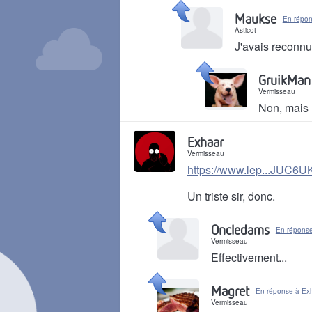
Il y a 5 ans
Maukse
En répon
Asticot
J'avais reconnu,
Il y a 5 ans
GruikMan
Vermisseau
Non, mais I
Il y a 5 ans
Exhaar
Vermisseau
https://www.lep...JUC6
Un triste sir, donc.
Il y a 5 ans
Oncledams
En réponse
Vermisseau
Effectivement...
Il y a 5 ans
Magret
En réponse à Ex
Vermisseau