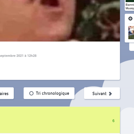
Banniè
Musiq
septembre 2021 à 12h28
ularité
Tri chronologique
ires
Suivant
6