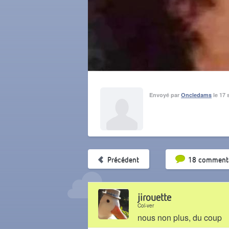
Envoyé par
Oncledams
le 17 
Tri par pop
Précédent
18 commenta
jirouette
Col-ver
nous non plus, du coup