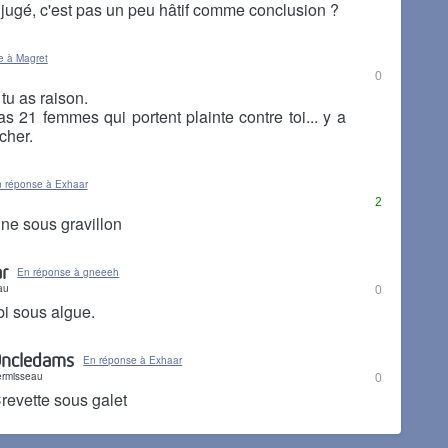
é jugé, c'est pas un peu hâtif comme conclusion ?
e à Magret
0
u as raison.
s 21 femmes qui portent plainte contre toi... y a
cher.
 réponse à Exhaar
2
ine sous gravillon
r
En réponse à gneeeh
au
0
bi sous algue.
ncledams
En réponse à Exhaar
ermisseau
0
revette sous galet