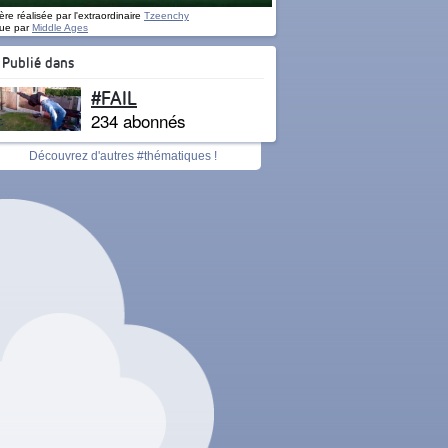
re réalisée par l'extraordinaire
Tzeenchy
ue par
Middle Ages
Publié dans
#FAIL
234 abonnés
Découvrez d'autres #thématiques !