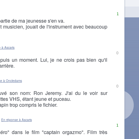
1
 partie de ma jeunesse s'en va.
ôt musicien, jouait de l'instrument avec beaucoup
 à Ascaris
0
puis un moment. Lui, je ne crois pas bien qu'il
arrière.
se à Oncledams
0
rouvé son nom: Ron Jeremy. J'ai du le voir sur
tes VHS, étant jeune et puceau.
pin trop compris le fichier.
En réponse à Ascaris
1
éro" dans le film "captain orgazmo". Film très