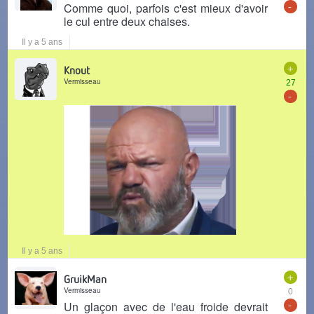
-
Comme quoi, parfois c'est mieux d'avoir
le cul entre deux chaises.
Il y a 5 ans
+
Knout
Vermisseau
27
-
Il y a 5 ans
+
GruikMan
Vermisseau
0
-
Un glaçon avec de l'eau froide devrait