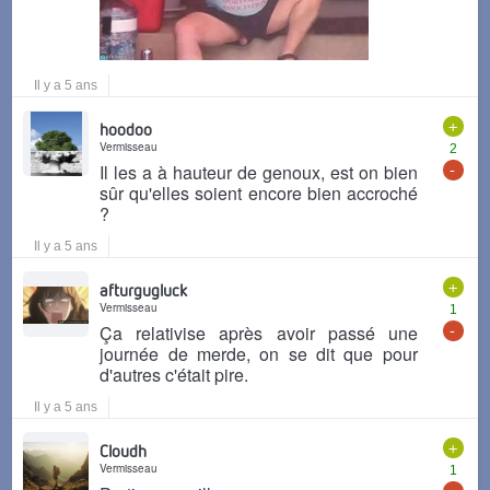
Il y a 5 ans
+
hoodoo
Vermisseau
2
-
Il les a à hauteur de genoux, est on bien
sûr qu'elles soient encore bien accroché
?
Il y a 5 ans
+
afturgugluck
Vermisseau
1
-
Ça relativise après avoir passé une
journée de merde, on se dit que pour
d'autres c'était pire.
Il y a 5 ans
+
Cloudh
Vermisseau
1
-