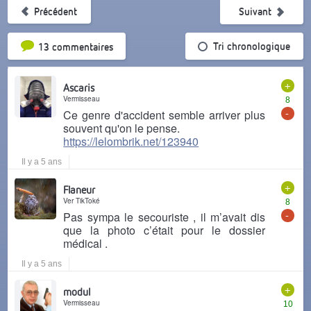
Précédent
Suivant
Tri par popularité
Tri chronologique
13 commentaires
+
Ascaris
Vermisseau
8
-
Ce genre d'accident semble arriver plus
souvent qu'on le pense.
https://lelombrik.net/123940
Il y a 5 ans
+
Flaneur
Ver TikToké
8
-
Pas sympa le secouriste , il m’avait dis
que la photo c’était pour le dossier
médical .
Il y a 5 ans
+
modul
Vermisseau
10