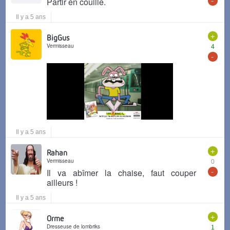
Partir en couille.
Il y a 5 ans
+
BigGus
Vermisseau
4
-
Il y a 5 ans
+
Rahan
Vermisseau
0
-
Il va abîmer la chaise, faut couper
ailleurs !
Il y a 5 ans
+
Orme
Dresseuse de lombriks
1