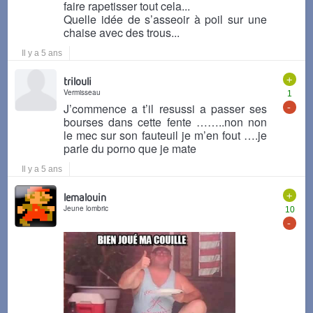
faire rapetisser tout cela...
Quelle idée de s’asseoir à poil sur une
chaise avec des trous...
Il y a 5 ans
+
trilouli
Vermisseau
1
-
J’commence a t’il resussi a passer ses
bourses dans cette fente ……..non non
le mec sur son fauteuil je m’en fout ….je
parle du porno que je mate
Il y a 5 ans
+
lemalouin
Jeune lombric
10
-