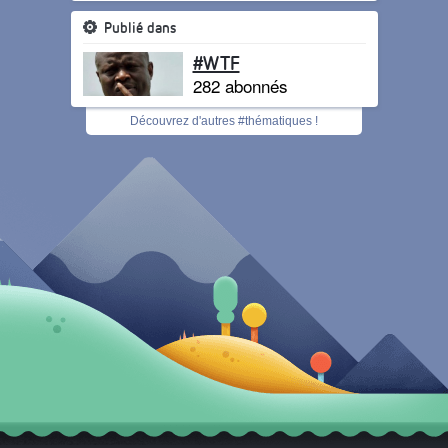
Publié dans
#WTF
282 abonnés
Découvrez d'autres #thématiques !