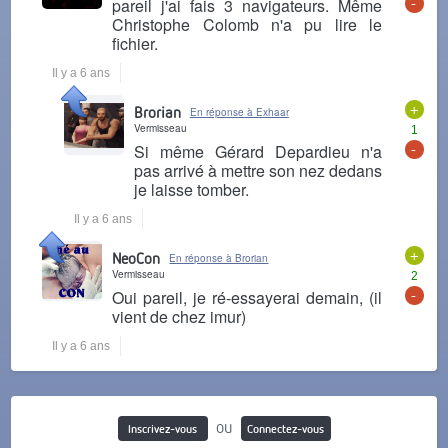
-
pareil j'ai fais 3 navigateurs. Même
Christophe Colomb n'a pu lire le
fichier.
Il y a 6 ans
+
Brorian
En réponse à Exhaar
Vermisseau
1
-
Si même Gérard Depardieu n'a
pas arrivé à mettre son nez dedans
je laisse tomber.
Il y a 6 ans
+
NeoCon
En réponse à Brorian
Vermisseau
2
-
Oui pareil, je ré-essayerai demain, (il
vient de chez imur)
Il y a 6 ans
ou
Inscrivez-vous
Connectez-vous