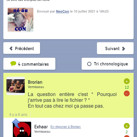
Envoyé par
NeoCon
le 10 juillet 2021 à 18h23
Précédent
Suivant
Tri par popularité
Tri chronologique
4 commentaires
+
Brorian
Vermisseau
12
-
La question entière c'est " Pourquoi
j'arrive pas à lire le fichier ? "
En tout cas chez moi ça passe pas.
Il y a 6 ans
+
Exhaar
En réponse à Brorian
Vermisseau
2