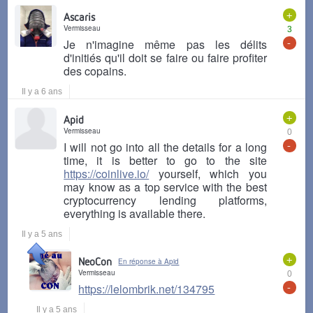
+
Ascaris
Vermisseau
3
-
Je n'imagine même pas les délits
d'initiés qu'il doit se faire ou faire profiter
des copains.
Il y a 6 ans
+
Apid
Vermisseau
0
-
I will not go into all the details for a long
time, it is better to go to the site
https://coinlive.io/
yourself, which you
may know as a top service with the best
cryptocurrency lending platforms,
everything is available there.
Il y a 5 ans
+
NeoCon
En réponse à Apid
Vermisseau
0
-
https://lelombrik.net/134795
Il y a 5 ans