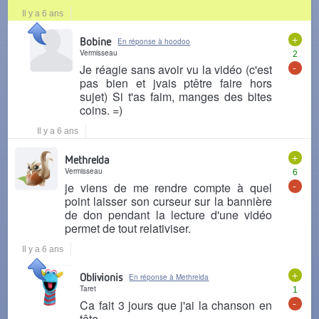
Il y a 6 ans
+
Bobine
En réponse à hoodoo
Vermisseau
2
-
Je réagie sans avoir vu la vidéo (c'est
pas bien et jvais ptêtre faire hors
sujet) Si t'as faim, manges des bites
coins. =)
Il y a 6 ans
+
Methrelda
Vermisseau
6
-
je viens de me rendre compte à quel
point laisser son curseur sur la bannière
de don pendant la lecture d'une vidéo
permet de tout relativiser.
Il y a 6 ans
+
Oblivionis
En réponse à Methrelda
Taret
1
-
Ca fait 3 jours que j'ai la chanson en
tête