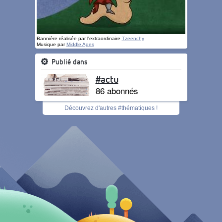
Bannière réalisée par l'extraordinaire
Tzeenchy
Musique par
Middle Ages
Publié dans
#actu
86 abonnés
Découvrez d'autres #thématiques !