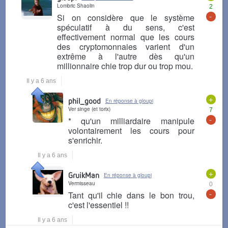
Lombric Shaolin
2
-
Si on considère que le système
spéculatif à du sens, c'est
effectivement normal que les cours
des cryptomonnaies varient d'un
extrême à l'autre dès qu'un
millionnaire chie trop dur ou trop mou.
Il y a 6 ans
+
phil_good
En réponse à gloupi
Ver singe (et torix)
7
-
* qu'un milliardaire manipule
volontairement les cours pour
s'enrichir.
Il y a 6 ans
+
GruikMan
En réponse à gloupi
Vermisseau
0
-
Tant qu'il chie dans le bon trou,
c'est l'essentiel !!
Il y a 6 ans