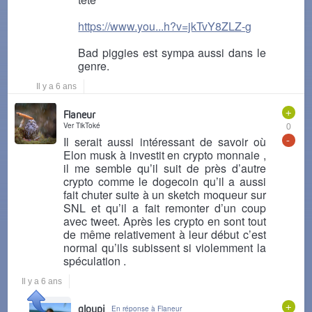
https://www.you...h?v=jkTvY8ZLZ-g
Bad piggies est sympa aussi dans le
genre.
Il y a 6 ans
+
Flaneur
Ver TikToké
0
-
Il serait aussi intéressant de savoir où
Elon musk à investit en crypto monnaie ,
il me semble qu’il suit de près d’autre
crypto comme le dogecoin qu’il a aussi
fait chuter suite à un sketch moqueur sur
SNL et qu’il a fait remonter d’un coup
avec tweet. Après les crypto en sont tout
de même relativement à leur début c’est
normal qu’ils subissent si violemment la
spéculation .
Il y a 6 ans
+
gloupi
En réponse à Flaneur