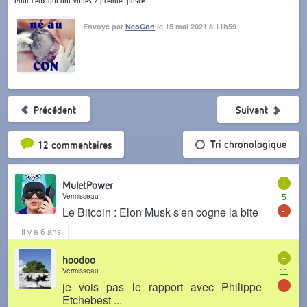
Pour ceux qui ont vu les 2 premier poste
Envoyé par
NeoCon
le 15 mai 2021 à 11h59
Précédent
Suivant
Tri par popularité
Tri chronologique
12 commentaires
+
MuletPower
Vermisseau
5
-
Le Bitcoin : Elon Musk s'en cogne la bite
Il y a 6 ans
+
hoodoo
Vermisseau
11
-
je vois pas le rapport avec Philippe
Etchebest ...