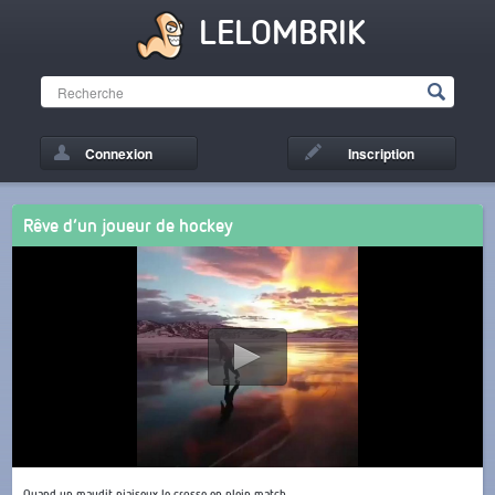
LELOMBRIK
Connexion
Inscription
Rêve d’un joueur de hockey
Quand un maudit niaiseux le crosse en plein match.