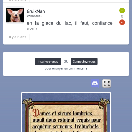
+
GruikMan
Vermisseau
0
-
en la glace du lac, il faut, confiance
avoir...
Il y a 6 ans
ou
Inscrivez-vous
Connectez-vous
pour envoyer un commentaire