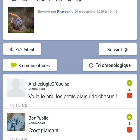
Envoyé par
Flaneur
le 26 novembre 2020 à 19h43
Précédent
Suivant
Tri par popularité
Tri chronologique
3 commentaires
+
ArcheologieOfCourse
Vermisseau
2
-
Voila le prb. les petits plaisir de chacun !
Il y a 6 ans
+
BonPublic
Vermisseau
1
-
C'est plaisant.
Il y a 6 ans