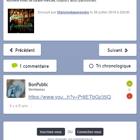
Nouvelle vidéo de balade mentale, toujours aussi passionnant.
Envoyé par
Histoiredapprendre
le 28 juillet 2019 à 22h30
Précédent
Suivant
Tri par popularité
Tri chronologique
1 commentaire
+
BonPublic
Vermisseau
0
-
https://www.you...h?v=Pr8ETbGz35Q
Il y a 8 ans
ou
Inscrivez-vous
Connectez-vous
pour envoyer un commentaire