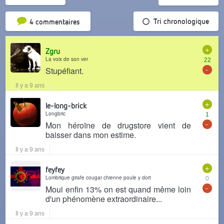
Tri par popularité
Tri chronologique
4 commentaires
+
Zgru
La voix de son ver
22
-
Stupéfiant.
Il y a 9 ans
+
le-long-brick
Longbric
1
-
Mon héroïne de drugstore vient de
baisser dans mon estime.
Il y a 9 ans
+
feyfey
Lombrique girafe cougar chienne poule y dort
0
-
Moui enfin 13% on est quand même loin
d'un phénomène extraordinaire...
Il y a 9 ans