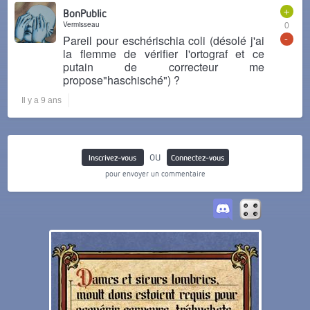
+
BonPublic
Vermisseau
0
-
Pareil pour eschérischia coli (désolé j'ai
la flemme de vérifier l'ortograf et ce
putain de correcteur me
propose"haschisché") ?
Il y a 9 ans
ou
Inscrivez-vous
Connectez-vous
pour envoyer un commentaire