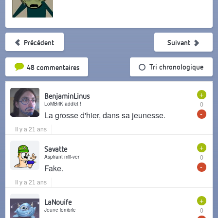
Précédent
Suivant
Tri par popularité
Tri chronologique
48 commentaires
+
BenjaminLinus
LoMBriK addict !
0
-
La grosse d'hier, dans sa jeunesse.
Il y a 21 ans
+
Savatte
Aspirant mili-ver
0
-
Fake.
Il y a 21 ans
+
LaNouife
Jeune lombric
0