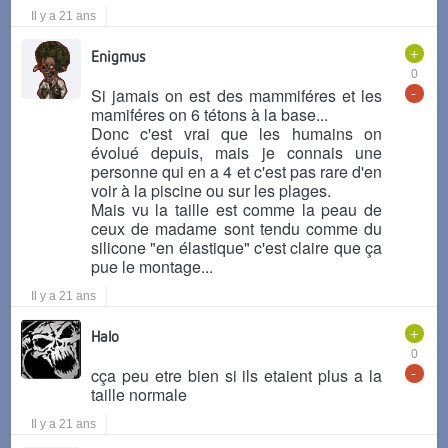
Il y a 21 ans
+
Enigmus
0
-
Si jamais on est des mammiféres et les
mamiféres on 6 tétons à la base...
Donc c'est vrai que les humains on
évolué depuis, mais je connais une
personne qui en a 4 et c'est pas rare d'en
voir à la piscine ou sur les plages.
Mais vu la taille est comme la peau de
ceux de madame sont tendu comme du
silicone "en élastique" c'est claire que ça
pue le montage...
Il y a 21 ans
+
Halo
0
-
cça peu etre bien si ils etaient plus a la
taille normale
Il y a 21 ans