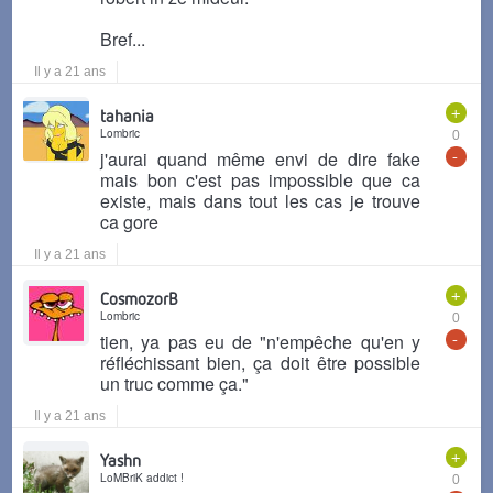
Bref...
Il y a 21 ans
+
tahania
Lombric
0
-
j'aurai quand même envi de dire fake
mais bon c'est pas impossible que ca
existe, mais dans tout les cas je trouve
ca gore
Il y a 21 ans
+
CosmozorB
Lombric
0
-
tien, ya pas eu de "n'empêche qu'en y
réfléchissant bien, ça doit être possible
un truc comme ça."
Il y a 21 ans
+
Yashn
LoMBriK addict !
0