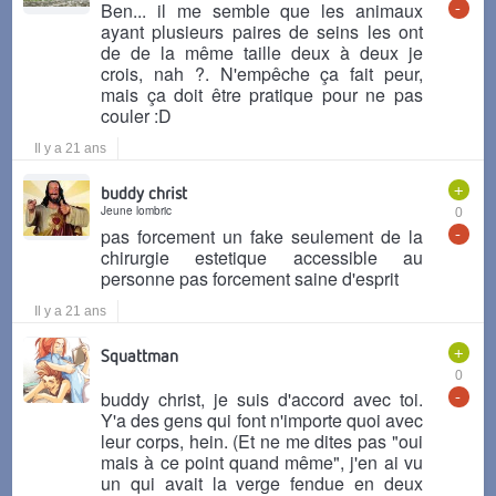
-
Ben... il me semble que les animaux
ayant plusieurs paires de seins les ont
de de la même taille deux à deux je
crois, nah ?. N'empêche ça fait peur,
mais ça doit être pratique pour ne pas
couler :D
Il y a 21 ans
+
buddy christ
Jeune lombric
0
-
pas forcement un fake seulement de la
chirurgie estetique accessible au
personne pas forcement saine d'esprit
Il y a 21 ans
+
Squattman
0
-
buddy christ, je suis d'accord avec toi.
Y'a des gens qui font n'importe quoi avec
leur corps, hein. (Et ne me dites pas "oui
mais à ce point quand même", j'en ai vu
un qui avait la verge fendue en deux