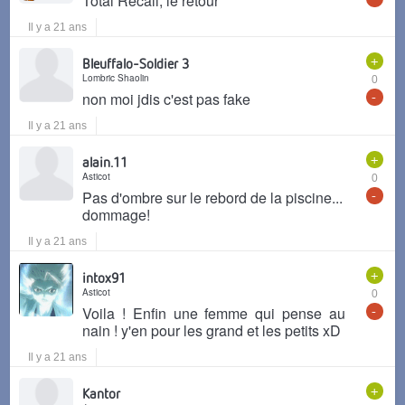
Total Recall, le retour
Il y a 21 ans
+
Bleuffalo-Soldier 3
Lombric Shaolin
0
-
non moi jdis c'est pas fake
Il y a 21 ans
+
alain.11
Asticot
0
-
Pas d'ombre sur le rebord de la piscine...
dommage!
Il y a 21 ans
+
intox91
Asticot
0
-
Voila ! Enfin une femme qui pense au
nain ! y'en pour les grand et les petits xD
Il y a 21 ans
+
Kantor