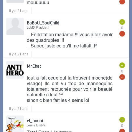
-
meuuuuuu
Il y a 21 ans
+
BaBoU_SoulChild
LoMBriK addict !
0
-
_ Félicitation madame !!! vous allez avoir
des quadruplés !!!
_ Super, juste ce qu'il me fallait :P
Il y a 21 ans
+
Mr.Chat
0
-
tout a fait ceux qui la trouvent moche(de
visage) ils ont vu trop de mannequins
totalement retouchés pour voir la beauté
naturelle c tout ^^
sinon c bien fait les 4 seins lol
Il y a 21 ans
+
el_nouni
Jeune lombric
0
-