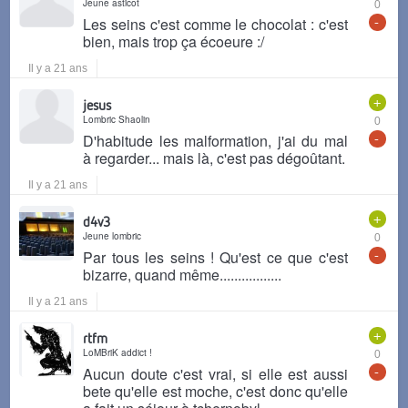
Jeune asticot
0
-
Les seins c'est comme le chocolat : c'est
bien, mais trop ça écoeure :/
Il y a 21 ans
+
jesus
Lombric Shaolin
0
-
D'habitude les malformation, j'ai du mal
à regarder... mais là, c'est pas dégoûtant.
Il y a 21 ans
+
d4v3
Jeune lombric
0
-
Par tous les seins ! Qu'est ce que c'est
bizarre, quand même.................
Il y a 21 ans
+
rtfm
LoMBriK addict !
0
-
Aucun doute c'est vrai, si elle est aussi
bete qu'elle est moche, c'est donc qu'elle