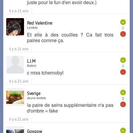
juste pour le fun d'en avoir deux.)
Il y a 21 ans
+
Red Valentine
Lombric
0
-
Et elle à des couilles ? Ca fait trois
paires comme ça.
Il y a 21 ans
+
L.I.M
Asticot
0
-
c miss tchernobyl
Il y a 21 ans
+
Sverige
Jeune lombric
2
-
la paire de seins supplémentaire n'a pas
d'ombre = fake
Il y a 21 ans
+
Goxgow