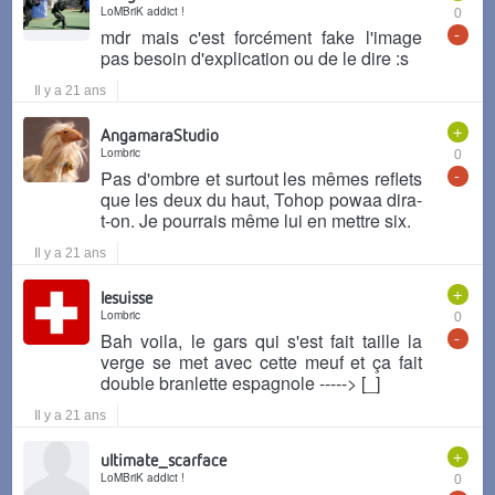
LoMBriK addict !
0
-
mdr mais c'est forcément fake l'image
pas besoin d'explication ou de le dire :s
Il y a 21 ans
+
AngamaraStudio
Lombric
0
-
Pas d'ombre et surtout les mêmes reflets
que les deux du haut, Tohop powaa dira-
t-on. Je pourrais même lui en mettre six.
Il y a 21 ans
+
lesuisse
Lombric
0
-
Bah voila, le gars qui s'est fait taille la
verge se met avec cette meuf et ça fait
double branlette espagnole -----> [_]
Il y a 21 ans
+
ultimate_scarface
LoMBriK addict !
0