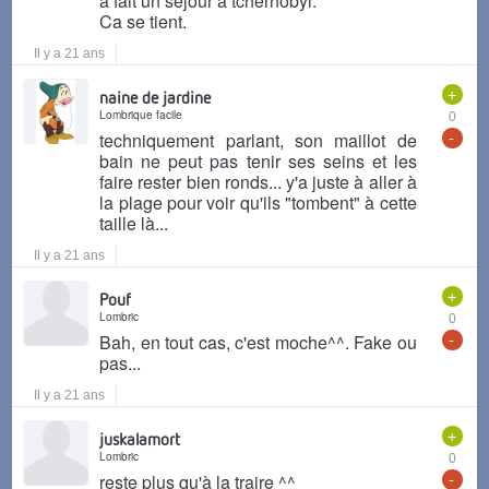
a fait un séjour à tchernobyl.
Ca se tient.
Il y a 21 ans
+
naine de jardine
Lombrique facile
0
-
techniquement parlant, son maillot de
bain ne peut pas tenir ses seins et les
faire rester bien ronds... y'a juste à aller à
la plage pour voir qu'ils "tombent" à cette
taille là...
Il y a 21 ans
+
Pouf
Lombric
0
-
Bah, en tout cas, c'est moche^^. Fake ou
pas...
Il y a 21 ans
+
juskalamort
Lombric
0
-
reste plus qu'à la traire ^^