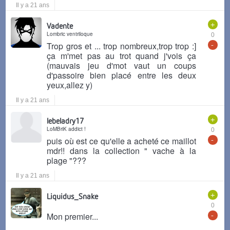
Il y a 21 ans
+
Vadente
Lombric ventriloque
0
-
Trop gros et ... trop nombreux,trop trop :]
ça m'met pas au trot quand j'vois ça
(mauvais jeu d'mot vaut un coups
d'passoire bien placé entre les deux
yeux,allez y)
Il y a 21 ans
+
lebeladry17
LoMBriK addict !
0
-
puis où est ce qu'elle a acheté ce maillot
mdr!! dans la collection " vache à la
plage "???
Il y a 21 ans
+
Liquidus_Snake
0
-
Mon premier...