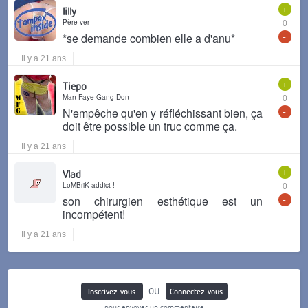
+
lilly
Père ver
0
-
*se demande combien elle a d'anu*
Il y a 21 ans
+
Tiepo
Man Faye Gang Don
0
-
N'empêche qu'en y réfléchissant bien, ça
doit être possible un truc comme ça.
Il y a 21 ans
+
Vlad
LoMBriK addict !
0
-
son chirurgien esthétique est un
incompétent!
Il y a 21 ans
ou
Inscrivez-vous
Connectez-vous
pour envoyer un commentaire