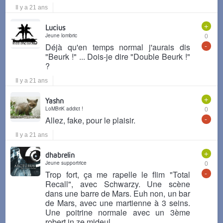
Il y a 21 ans
+
Lucius
Jeune lombric
0
-
Déjà qu'en temps normal j'aurais dis
"Beurk !" ... Dois-je dire "Double Beurk !"
?
Il y a 21 ans
+
Yashn
LoMBriK addict !
0
-
Allez, fake, pour le plaisir.
Il y a 21 ans
+
dhabrelin
Jeune supportrice
0
-
Trop fort, ça me rapelle le flim "Total
Recall", avec Schwarzy. Une scène
dans une barre de Mars. Euh non, un bar
de Mars, avec une martienne à 3 seins.
Une poitrine normale avec un 3ème
robert in ze mideul.