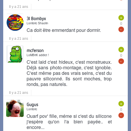
Il y a 21 ans
+
3l Bombyx
Lombric Shaolin
0
-
Ca doit être emmerdant pour dormir.
Il y a 21 ans
+
mcferson
LoMBriK addict !
0
-
C'est laid c'est hideux, c'est monstrueux.
Déjà sans photo-montage, c'est ignoble.
C'est même pas des vrais seins, c'est du
pauvre siliconné. Ils sont moches, trop
ronds, pas naturels.
Il y a 21 ans
+
Gugus
Lombric
0
-
Ouarf pov' fille, méme si c'est du silicone
j'espère qu'on l'a bien payée.. et
encore...