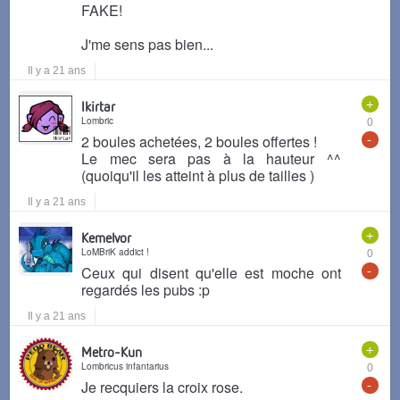
FAKE!
J'me sens pas bien...
Il y a 21 ans
+
Ikirtar
Lombric
0
-
2 boules achetées, 2 boules offertes !
Le mec sera pas à la hauteur ^^
(quoiqu'il les atteint à plus de tailles )
Il y a 21 ans
+
Kemelvor
LoMBriK addict !
0
-
Ceux qui disent qu'elle est moche ont
regardés les pubs :p
Il y a 21 ans
+
Metro-Kun
Lombricus infantarius
0
-
Je recquiers la croix rose.