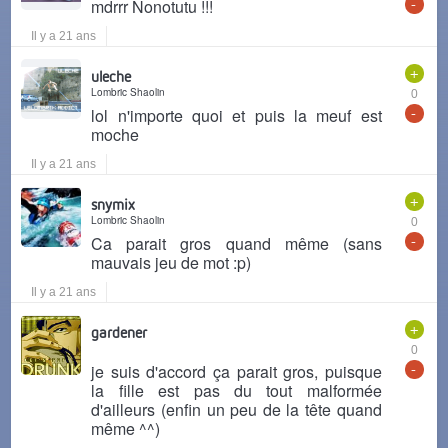
-
mdrrr Nonotutu !!!
Il y a 21 ans
+
uleche
Lombric Shaolin
0
-
lol n'importe quoi et puis la meuf est
moche
Il y a 21 ans
+
snymix
Lombric Shaolin
0
-
Ca parait gros quand même (sans
mauvais jeu de mot :p)
Il y a 21 ans
+
gardener
0
-
je suis d'accord ça parait gros, puisque
la fille est pas du tout malformée
d'ailleurs (enfin un peu de la tête quand
même ^^)