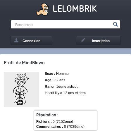
LELOMBRIK
Connexion
Inscription
Profil de MindBlown
Sexe :
Homme
Àge :
32 ans
Rang :
Jeune asticot
Inscrit il y a 12 ans et demi
Réputation :
Fichiers :
0 (7152ème)
Commentaires :
0 (7039ème)