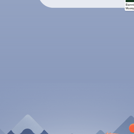
Banniè
Musiq