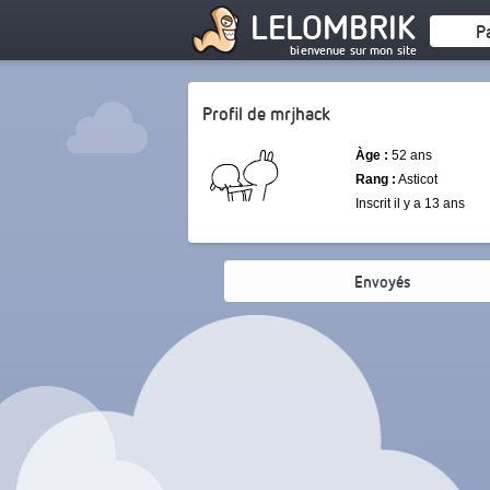
LELOMBRIK
P
bienvenue sur mon site
Profil de mrjhack
Àge :
52 ans
Rang :
Asticot
Inscrit il y a 13 ans
Envoyés