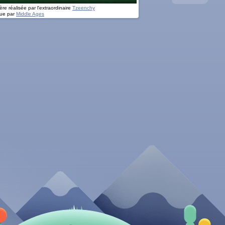
re réalisée par l'extraordinaire
Tzeenchy
ue par
Middle Ages