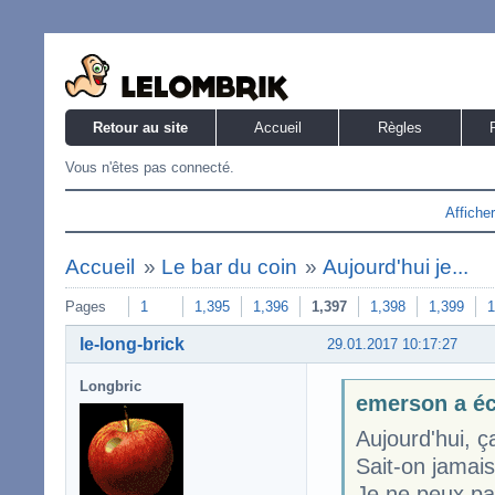
Retour au site
Accueil
Règles
Vous n'êtes pas connecté.
Affiche
Accueil
»
Le bar du coin
»
Aujourd'hui je...
Pages
1
1,395
1,396
1,397
1,398
1,399
1
le-long-brick
29.01.2017 10:17:27
Longbric
emerson a éc
Aujourd'hui, ç
Sait-on jamais,
Je ne peux pa