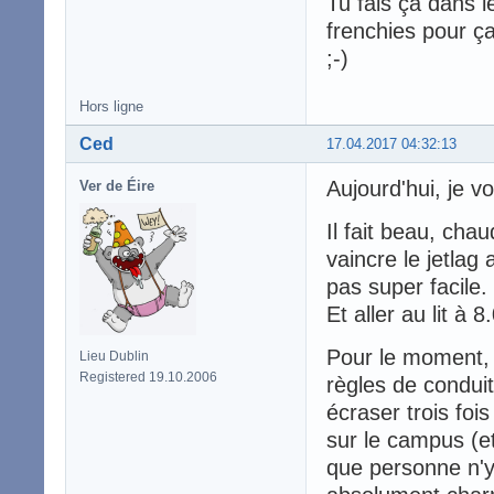
Tu fais ça dans l
frenchies pour ça
;-)
Hors ligne
Ced
17.04.2017 04:32:13
Aujourd'hui, je v
Ver de Éire
Il fait beau, cha
vaincre le jetlag
pas super facile.
Et aller au lit à 
Pour le moment, 
Lieu Dublin
Registered 19.10.2006
règles de condui
écraser trois foi
sur le campus (e
que personne n'y