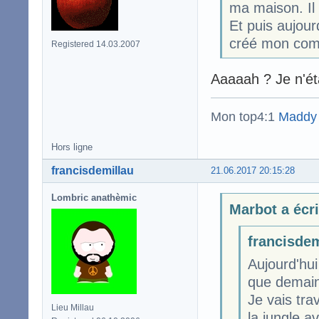
ma maison. Il 
Et puis aujou
créé mon comp
Registered 14.03.2007
Aaaaah ? Je n'ét
Mon top4:1
Maddy
Hors ligne
francisdemillau
21.06.2017 20:15:28
Lombric anathèmic
Marbot a écri
francisdem
Aujourd'hui
que demain 
Je vais tra
Lieu Millau
la jungle a