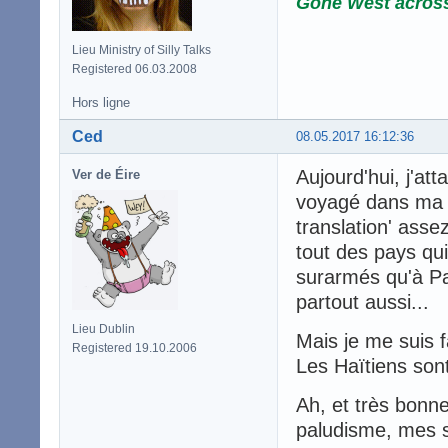
Gone West acros
Lieu Ministry of Silly Talks
Registered 06.03.2008
Hors ligne
Ced
08.05.2017 16:12:36
Aujourd'hui, j'at
Ver de Éire
voyagé dans ma vi
translation' asse
tout des pays qui
surarmés qu'à Par
partout aussi...
Lieu Dublin
Mais je me suis f
Registered 19.10.2006
Les Haïtiens sont
Ah, et très bonne
paludisme, mes s