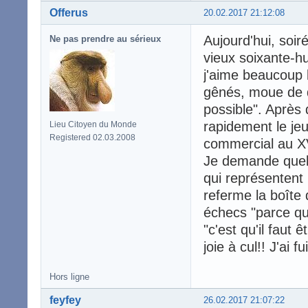
Offerus
20.02.2017 21:12:08
Aujourd'hui, soir
Ne pas prendre au sérieux
vieux soixante-h
j'aime beaucoup 
gênés, moue de d
possible". Après
rapidement le jeu
Lieu Citoyen du Monde
Registered 02.03.2008
commercial au XV
Je demande quel e
qui représentent l
referme la boîte 
échecs "parce qu'
"c'est qu'il faut 
joie à cul!! J'ai 
Hors ligne
feyfey
26.02.2017 21:07:22