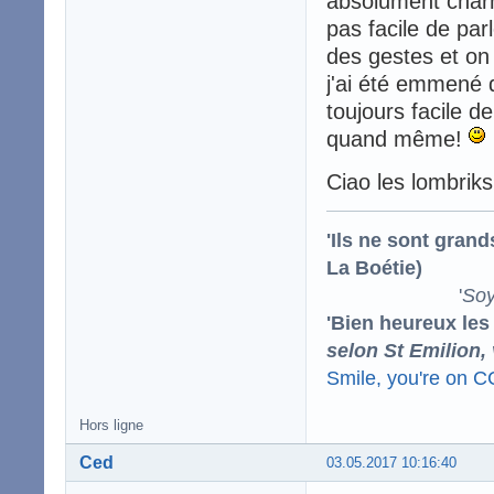
absolument charma
pas facile de par
des gestes et on s
j'ai été emmené 
toujours facile 
quand même!
Ciao les lombrik
'Ils ne sont gran
La Boétie)
'
Soy
'Bien heureux les
selon St Emilion,
Smile, you're on 
Hors ligne
Ced
03.05.2017 10:16:40