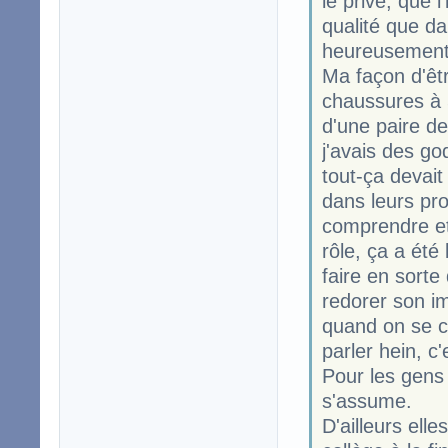
le privé, que 
qualité que da
heureusement q
Ma façon d'êt
chaussures à 5
d'une paire d
j'avais des go
tout-ça devait
dans leurs pro
comprendre et 
rôle, ça a été
faire en sort
redorer son i
quand on se c
parler hein, c
Pour les gens 
s'assume.
D'ailleurs ell