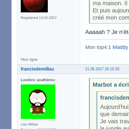
ma maison. Il 
Et puis aujou
créé mon comp
Registered 14.03.2007
Aaaaah ? Je n'ét
Mon top4:1
Maddy
Hors ligne
francisdemillau
21.06.2017 20:15:28
Lombric anathèmic
Marbot a écri
francisdem
Aujourd'hui
que demain 
Je vais tra
Lieu Millau
la jungle a