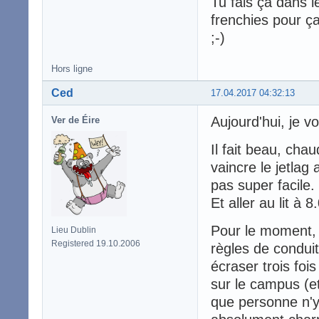
Tu fais ça dans l
frenchies pour ça
;-)
Hors ligne
Ced
17.04.2017 04:32:13
Aujourd'hui, je v
Ver de Éire
Il fait beau, cha
vaincre le jetlag
pas super facile.
Et aller au lit à 
Pour le moment, 
Lieu Dublin
Registered 19.10.2006
règles de condui
écraser trois foi
sur le campus (e
que personne n'y