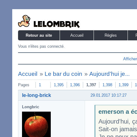
Retour au site
Accueil
Règles
Vous n'êtes pas connecté.
Affiche
Accueil
»
Le bar du coin
»
Aujourd'hui je...
Pages
1
1,395
1,396
1,397
1,398
1,399
1
le-long-brick
29.01.2017 10:17:27
Longbric
emerson a éc
Aujourd'hui, ç
Sait-on jamais,
Je ne peux pa