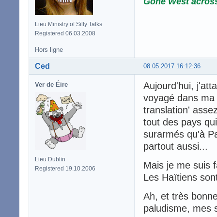
Gone West acros
Lieu Ministry of Silly Talks
Registered 06.03.2008
Hors ligne
Ced
08.05.2017 16:12:36
Aujourd'hui, j'at
Ver de Éire
voyagé dans ma vi
translation' asse
tout des pays qui
surarmés qu'à Par
partout aussi...
Lieu Dublin
Mais je me suis f
Registered 19.10.2006
Les Haïtiens sont
Ah, et très bonne
paludisme, mes s