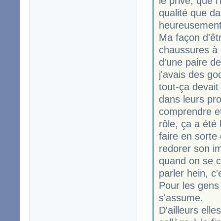
le privé, que 
qualité que da
heureusement q
Ma façon d'êt
chaussures à 5
d'une paire d
j'avais des go
tout-ça devait
dans leurs pro
comprendre et 
rôle, ça a été
faire en sort
redorer son i
quand on se c
parler hein, c
Pour les gens 
s'assume.
D'ailleurs ell