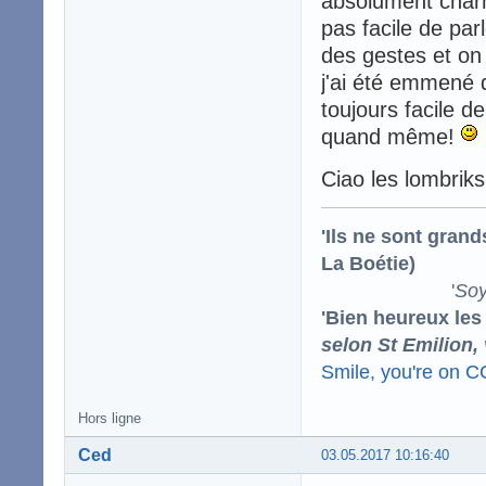
absolument charma
pas facile de par
des gestes et on s
j'ai été emmené 
toujours facile 
quand même!
Ciao les lombrik
'Ils ne sont gran
La Boétie)
'
Soy
'Bien heureux les
selon St Emilion,
Smile, you're on 
Hors ligne
Ced
03.05.2017 10:16:40