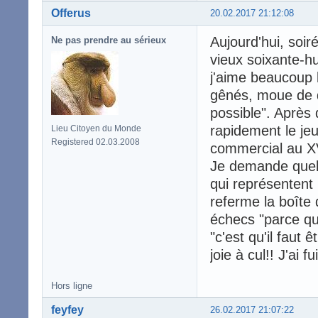
Offerus
20.02.2017 21:12:08
Aujourd'hui, soir
Ne pas prendre au sérieux
vieux soixante-h
j'aime beaucoup 
gênés, moue de d
possible". Après
rapidement le jeu
Lieu Citoyen du Monde
Registered 02.03.2008
commercial au XV
Je demande quel e
qui représentent l
referme la boîte 
échecs "parce qu'
"c'est qu'il faut 
joie à cul!! J'ai 
Hors ligne
feyfey
26.02.2017 21:07:22