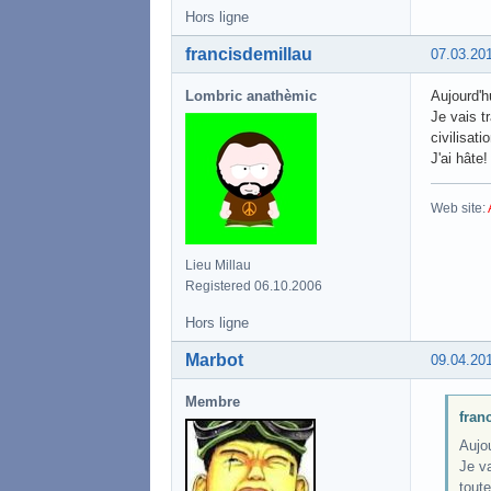
Hors ligne
francisdemillau
07.03.20
Lombric anathèmic
Aujourd'h
Je vais t
civilisatio
J'ai hâte!
Web site:
Lieu Millau
Registered 06.10.2006
Hors ligne
Marbot
09.04.20
Membre
fran
Aujou
Je va
toute