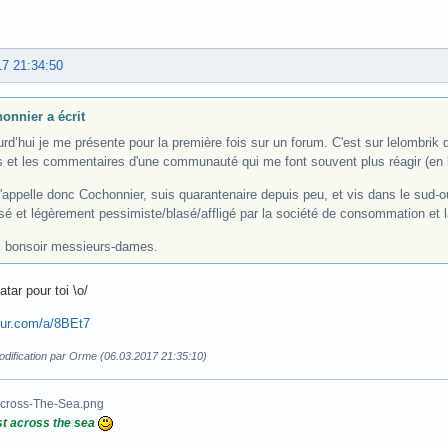
17 21:34:50
onnier a écrit
rd’hui je me présente pour la première fois sur un forum. C'est sur lelombrik d
s et les commentaires d'une communauté qui me font souvent plus réagir (en
'appelle donc Cochonnier, suis quarantenaire depuis peu, et vis dans le sud-
isé et légèrement pessimiste/blasé/affligé par la société de consommation et l
 bonsoir messieurs-dames.
atar pour toi \o/
gur.com/a/8BEt7
odification par Orme (06.03.2017 21:35:10)
t across the sea