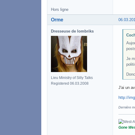
Hors ligne
Orme
06.03.20
Dresseuse de lombriks
Coch
Aujou
post
Je m
polit
Donc
Lieu Ministry of Silly Talks
Registered 06.03.2008
J'ai un av
http://im
Dernière m
Gone Wes