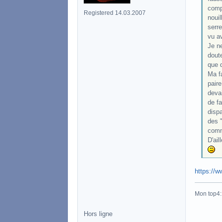
compo
Registered 14.03.2007
nouil
serre
vu a
Je n
doute
que d
Ma f
pair
devai
de fa
disp
des 
comme
D'ail
https://
Mon top4
Hors ligne