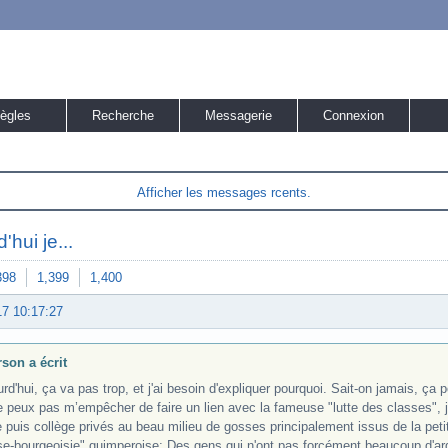
ègles
Recherche
Messagerie
Connexion
Afficher les messages rcents.
'hui je...
398
1,399
1,400
17 10:17:27
son a écrit
rd'hui, ça va pas trop, et j'ai besoin d'expliquer pourquoi. Sait-on jamais, ça po
 peux pas m’empêcher de faire un lien avec la fameuse "lutte des classes", j'é
 puis collège privés au beau milieu de gosses principalement issus de la pet
se-bourgeoisie" quimperoise; Des gens qui n'ont pas forcément beaucoup d'arg