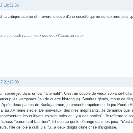
17 10:32:36
st la critique acerbe et irrévérencieuse d'une société qui ne consomme plus que
oila du boudin vaut mieux que deux t'auras un steak.
17 21:12:08
ui, soirée jeu dans un bar "alternatif". C'est un couple de vieux soixante-huit
aucoup les wargames (jeu de guerre historique). Sourires gênés, moue de dégo
. Après deux parties de Backgammon, je présente rapidement le jeu Puerto Ric
l au XVIIème siècle. De nouveaux, des rires méprisants. Je demande quel est 
 représentent les cultivateurs sont noirs et il y a des nobles". Je referme la bo
échecs "parce qu'il faut tuer". Et que ce qui le dérange dans les jeux, "c'est qu
urs, fille de joie à cul!! J'ai fui, à deux doigts d'une crise d'angoisse.