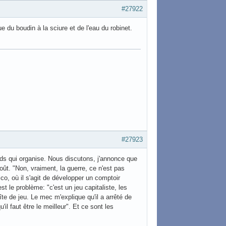
#27922
 du boudin à la sciure et de l'eau du robinet.
#27923
ards qui organise. Nous discutons, j'annonce que
ût. "Non, vraiment, la guerre, ce n'est pas
o, où il s'agit de développer un comptoir
le problème: "c'est un jeu capitaliste, les
îte de jeu. Le mec m'explique qu'il a arrêté de
'il faut être le meilleur". Et ce sont les