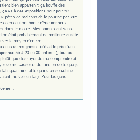
raient bien appartenir; ça bouffe des
l, ça va à des expositions pour pouvoir
deux pâtés de maisons de là pour ne pas être
es gens qui ont honte d'être normaux.
pas dans le moule. Mes parents ont sans-
tion était probablement de meilleure qualité
uver le moyen d'en rire..
 des autres gamins (c'était le prix d'une
ermarché à 20 ou 30 balles...), tout-ça
rs plutôt que d'essayer de me comprendre et
ayer de me casser et de faire en sorte que je
fabriquant une élite quand on se coltine
ient me voir en fait). Pour les gens
a 6ème...