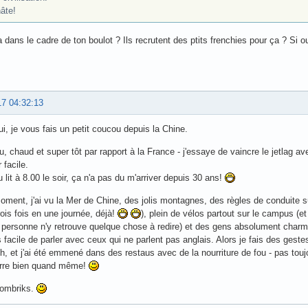
hâte!
a dans le cadre de ton boulot ? Ils recrutent des ptits frenchies pour ça ? Si ou
17 04:32:13
ui, je vous fais un petit coucou depuis la Chine.
eau, chaud et super tôt par rapport à la France - j'essaye de vaincre le jetlag a
 facile.
u lit à 8.00 le soir, ça n'a pas du m'arriver depuis 30 ans!
oment, j'ai vu la Mer de Chine, des jolis montagnes, des règles de conduite 
rois fois en une journée, déjà!
), plein de vélos partout sur le campus (e
personne n'y retrouve quelque chose à redire) et des gens absolument charmant
 facile de parler avec ceux qui ne parlent pas anglais. Alors je fais des gestes
 Ah, et j'ai été emmené dans des restaus avec de la nourriture de fou - pas t
rre bien quand même!
lombriks.