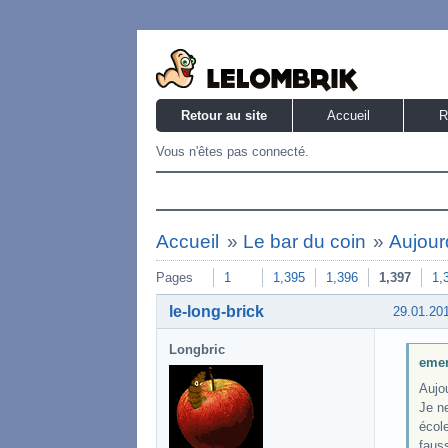
Retour au site
Accueil
R
Vous n'êtes pas connecté.
Accueil
»
Le bar du coin
»
Aujourd
Pages
1
1,395
1,396
1,397
1,
le-long-brick
29.01.20
Longbric
emer
Aujou
Je ne
école
faus