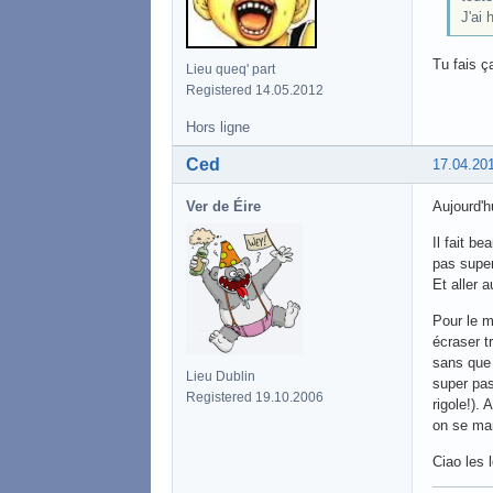
J'ai 
Tu fais ç
Lieu queq' part
Registered 14.05.2012
Hors ligne
Ced
17.04.20
Ver de Éire
Aujourd'h
Il fait b
pas super
Et aller a
Pour le m
écraser t
sans que 
Lieu Dublin
super pas
Registered 19.10.2006
rigole!).
on se ma
Ciao les 