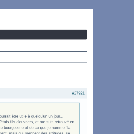
#27921
urrait être utile à quelqu'un un jour...
tais fils d'ouvriers, et me suis retrouvé en
ite bourgeoisie et de ce que je nomme "la
ent, mais qui prennent des attitudes, se