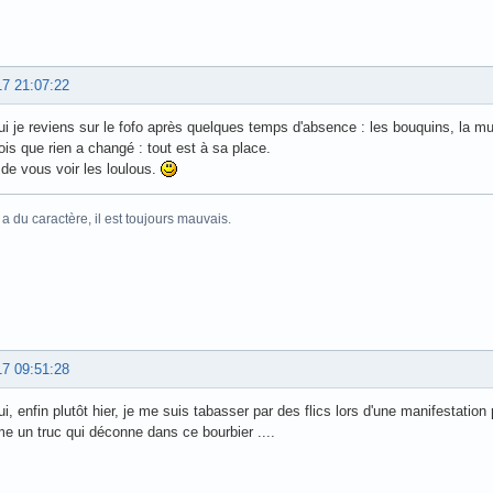
17 21:07:22
ui je reviens sur le fofo après quelques temps d'absence : les bouquins, la m
ois que rien a changé : tout est à sa place.
de vous voir les loulous.
 du caractère, il est toujours mauvais.
17 09:51:28
i, enfin plutôt hier, je me suis tabasser par des flics lors d'une manifestation 
 un truc qui déconne dans ce bourbier ....