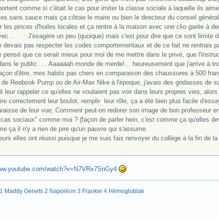
rtent comme si c'était le cas pour imiter la classe sociale à laquelle ils aime
les sans sauce mais ça côtoie le maire ou bien le directeur du conseil généra
r les pinces d'huiles locales et ça rentre à la maison avec une clio garée à 
vec... J'exagère un peu (quoique) mais c'est pour dire que ce sont limite d
e devais pas respecter les codes comportementaux et de ce fait ne rentrais 
 pensé que ce serait mieux pour moi de me mettre dans le privé, que l'instruc
ans le public. ... Aaaaaah monde de merde!... heureusement que j'arrive à tro
açon d'être, mes habits pas chers en comparaison des chaussures à 500 francs
e de Reebook Pump ou de Air-Max Nike à l'époque, j'avais des godasses de sup
t leur rappeler ce qu'elles ne voulaient pas voir dans leurs propres vies, alo
ire correctement leur boulot, remplir leur rôle, ça a été bien plus facile d'ess
araisse de leur vue; Comment peut-on redorer son image de bon professeur en 
"cas sociaux" comme moi ? (façon de parler hein, c'est comme ça qu'elles deva
 ça il n'y a rien de pire qu'un pauvre qui s'assume.
leurs elles ont réussi puisque je me suis fais renvoyer du collège à la fin de l
www.youtube.com/watch?v=N7VRx7SnGy4
:1
Maddy Genets
2
Napoléon
3
Frankie
4
Hémogloblak