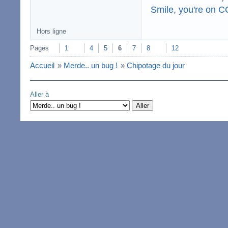
Smile, you're on 
Hors ligne
Pages
1
4
5
6
7
8
12
Accueil
»
Merde.. un bug !
»
Chipotage du jour
Aller à