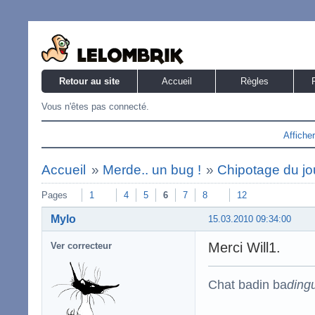
Retour au site
Accueil
Règles
Vous n'êtes pas connecté.
Affiche
Accueil
»
Merde.. un bug !
»
Chipotage du jo
Pages
1
4
5
6
7
8
12
Mylo
15.03.2010 09:34:00
Merci Will1.
Ver correcteur
Chat badin ba
ding