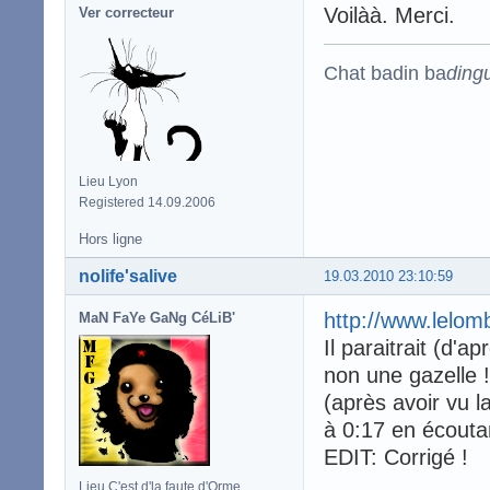
Voilàà. Merci.
Ver correcteur
Chat badin ba
ding
Lieu Lyon
Registered 14.09.2006
Hors ligne
nolife'salive
19.03.2010 23:10:59
http://www.lelom
MaN FaYe GaNg CéLiB'
Il paraitrait (d'
non une gazelle !
(après avoir vu l
à 0:17 en écoutan
EDIT: Corrigé !
Lieu C'est d'la faute d'Orme