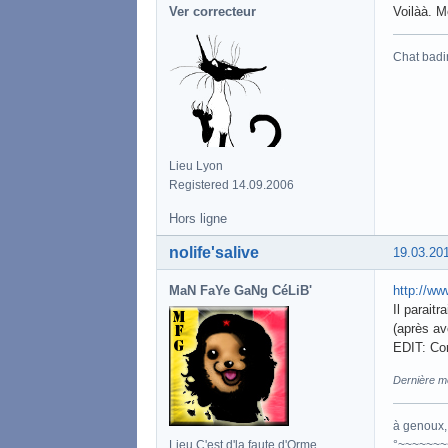
Ver correcteur
Voilàà. M
Chat badi
Lieu Lyon
Registered 14.09.2006
Hors ligne
nolife'salive
19.03.20
MaN FaYe GaNg CéLiB'
http://ww
Il parait
(après av
EDIT: Cor
Dernière mo
à genoux, 
°~~~~~~~
Lieu C'est d'la faute d'Orme