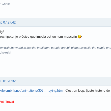
: Ghost
10 07:27:42
igé.
rechipoter je précise que impala est un nom masculin
m with the world is that the intelligent people are full of doubts while the stupid one
Bukowski
10 01:20:32
w.lelombrik.net/animations/303 … aying.html
C'est un loop. (juste histoire de 
Anti-Travail