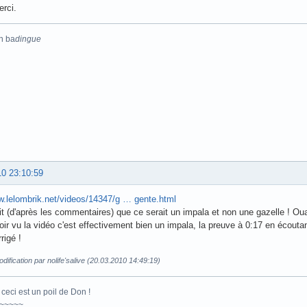
erci.
n ba
dingue
10 23:10:59
w.lelombrik.net/videos/14347/g … gente.html
rait (d'après les commentaires) que ce serait un impala et non une gazelle ! Oua
oir vu la vidéo c'est effectivement bien un impala, la preuve à 0:17 en écoutant
rigé !
dification par nolife'salive (20.03.2010 14:49:19)
ceci est un poil de Don !
~~~~~