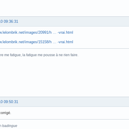
10 09:36:31
w.lelombrik.net/images/20991/h … -vrai.html
w.lelombrik.net/images/15158/h … -vrai.html
ire me fatigue, la fatigue me pousse à ne rien faire.
10 09:50:31
corrigé.
n ba
dingue