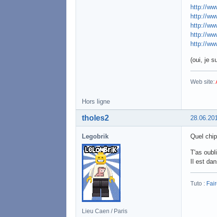
http://ww
http://ww
http://ww
http://ww
http://ww
(oui, je 
Web site:
Hors ligne
tholes2
28.06.20
Legobrik
Quel chi
T'as oubli
Il est dan
Tuto :
Fai
Lieu Caen / Paris