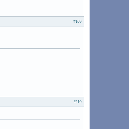
#109
#110