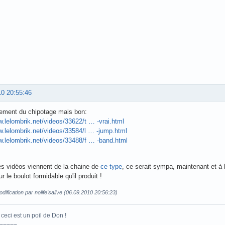
10 20:55:46
lement du chipotage mais bon:
w.lelombrik.net/videos/33622/t … -vrai.html
w.lelombrik.net/videos/33584/l … -jump.html
w.lelombrik.net/videos/33488/f … -band.html
s vidéos viennent de la chaine de
ce type
, ce serait sympa, maintenant et à l
 le boulot formidable qu'il produit !
dification par nolife'salive (06.09.2010 20:56:23)
ceci est un poil de Don !
~~~~~