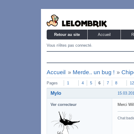
Retour au site
Accueil
R
Vous n'êtes pas connecté.
Accueil
»
Merde.. un bug !
»
Chip
Pages
1
4
5
6
7
8
12
Mylo
15.03.20
Ver correcteur
Merci Wil
Chat badi