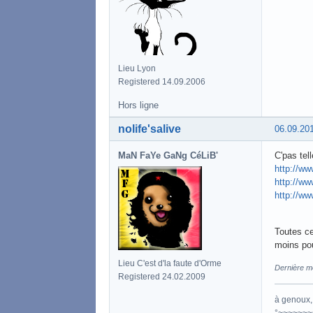
Lieu Lyon
Registered 14.09.2006
Hors ligne
nolife'salive
06.09.20
MaN FaYe GaNg CéLiB'
C'pas tel
http://ww
http://ww
http://ww
Toutes ce
moins pour
Lieu C'est d'la faute d'Orme
Dernière mo
Registered 24.02.2009
à genoux, 
°~~~~~~~