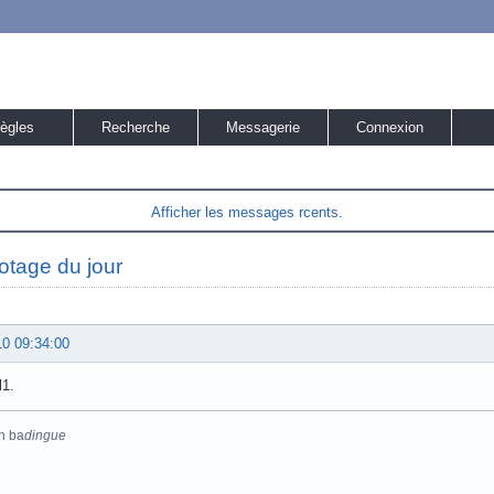
ègles
Recherche
Messagerie
Connexion
Afficher les messages rcents.
otage du jour
10 09:34:00
l1.
n ba
dingue