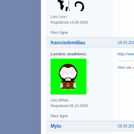
Lieu Lyon
Registered 14.09.2006
Hors ligne
francisdemillau
19.03.20
Lombric anathèmic
http://ww
Web site:
Lieu Millau
Registered 06.10.2006
Hors ligne
Mylo
19.03.20