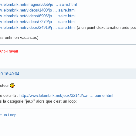
w.lelombrik.net/images/5856/jo … saire.html
w.lelombrik.net/videos/1400/jo … saire.html
w.lelombrik.net/videos/6906/jo … saire.html
w.lelombrik.net/videos/7279/jo … saire.html
w.lelombrik.net/videos/24919/j … saire.html
(à un point d'exclamation près pou
suis enfin en vacances)
Anti-Travail
10 16:49:04
poteur
é celui-là :
http://www.lelombrik.net/jeux/32143/ca- … ourne.html
s la catégorie "jeux" alors que c'est un loop;
re un Loop