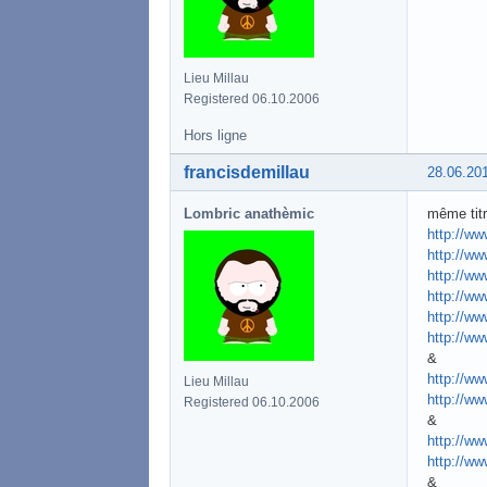
Lieu Millau
Registered 06.10.2006
Hors ligne
francisdemillau
28.06.20
Lombric anathèmic
même tit
http://ww
http://ww
http://ww
http://ww
http://ww
http://ww
&
http://w
Lieu Millau
http://w
Registered 06.10.2006
&
http://ww
http://ww
&