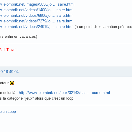
w.lelombrik.net/images/5856/jo … saire.html
w.lelombrik.net/videos/1400/jo … saire.html
w.lelombrik.net/videos/6906/jo … saire.html
w.lelombrik.net/videos/7279/jo … saire.html
w.lelombrik.net/videos/24919/j … saire.html
(à un point d'exclamation près pou
suis enfin en vacances)
Anti-Travail
10 16:49:04
poteur
é celui-là :
http://www.lelombrik.net/jeux/32143/ca- … ourne.html
s la catégorie "jeux" alors que c'est un loop;
re un Loop