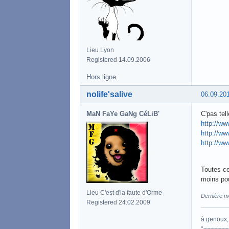
Lieu Lyon
Registered 14.09.2006
Hors ligne
nolife'salive
06.09.20
MaN FaYe GaNg CéLiB'
C'pas tel
http://ww
http://ww
http://ww
Toutes ce
moins pour
Lieu C'est d'la faute d'Orme
Dernière mo
Registered 24.02.2009
à genoux, 
°~~~~~~~