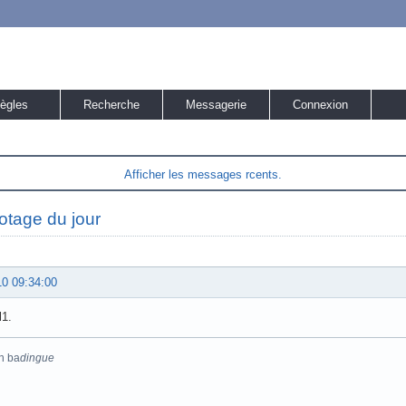
ègles
Recherche
Messagerie
Connexion
Afficher les messages rcents.
otage du jour
10 09:34:00
l1.
n ba
dingue