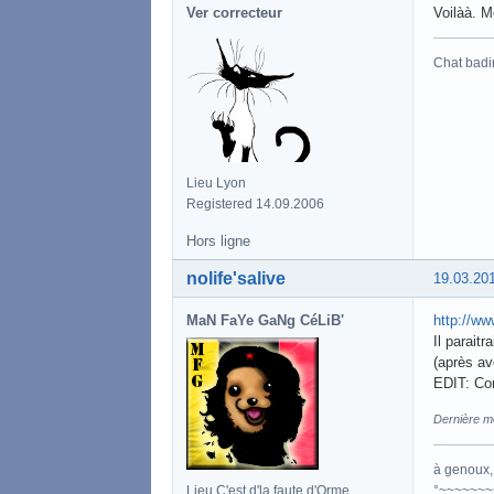
Ver correcteur
Voilàà. M
Chat badi
Lieu Lyon
Registered 14.09.2006
Hors ligne
nolife'salive
19.03.20
MaN FaYe GaNg CéLiB'
http://ww
Il parait
(après av
EDIT: Cor
Dernière mo
à genoux, 
°~~~~~~~
Lieu C'est d'la faute d'Orme