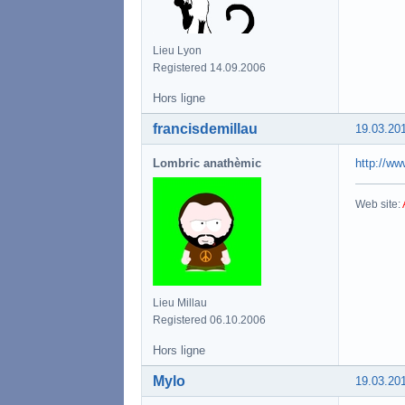
Lieu Lyon
Registered 14.09.2006
Hors ligne
francisdemillau
19.03.20
Lombric anathèmic
http://ww
Web site:
Lieu Millau
Registered 06.10.2006
Hors ligne
Mylo
19.03.20