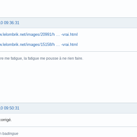
10 09:36:31
w.lelombrik.net/images/20991/h … -vrai.html
w.lelombrik.net/images/15158/h … -vrai.html
ire me fatigue, la fatigue me pousse à ne rien faire.
10 09:50:31
corrigé.
n ba
dingue