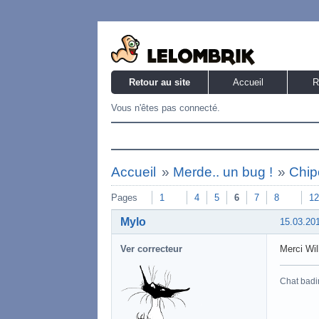
Retour au site
Accueil
R
Vous n'êtes pas connecté.
Accueil
»
Merde.. un bug !
»
Chip
Pages
1
4
5
6
7
8
12
Mylo
15.03.20
Ver correcteur
Merci Wil
Chat badi