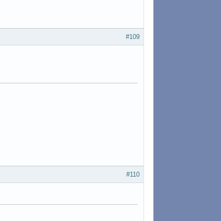
#109
#110