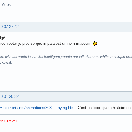
: Ghost
10 07:27:42
igé.
rechipoter je précise que impala est un nom masculin
m with the world is that the intelligent people are full of doubts while the stupid one
Bukowski
10 01:20:32
w.lelombrik.net/animations/303 … aying.html
C'est un loop. (juste histoire de 
Anti-Travail