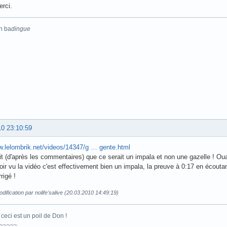
erci.
n ba
dingue
10 23:10:59
w.lelombrik.net/videos/14347/g … gente.html
rait (d'après les commentaires) que ce serait un impala et non une gazelle ! Oua
oir vu la vidéo c'est effectivement bien un impala, la preuve à 0:17 en écoutant
rigé !
dification par nolife'salive (20.03.2010 14:49:19)
ceci est un poil de Don !
~~~~~