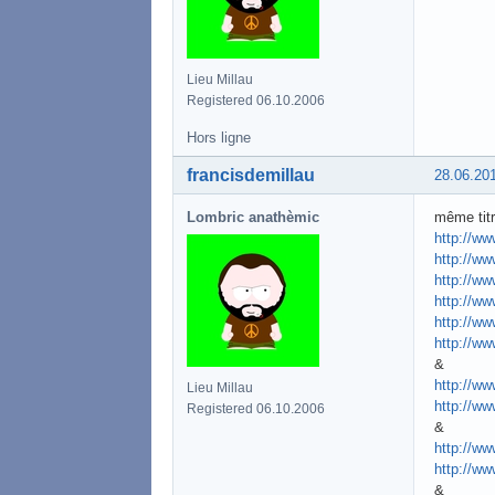
Lieu Millau
Registered 06.10.2006
Hors ligne
francisdemillau
28.06.20
Lombric anathèmic
même tit
http://ww
http://ww
http://ww
http://ww
http://ww
http://ww
&
http://w
Lieu Millau
http://w
Registered 06.10.2006
&
http://ww
http://ww
&