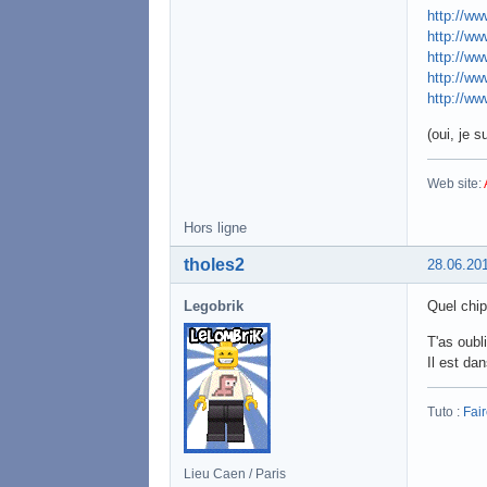
http://ww
http://ww
http://ww
http://ww
http://ww
(oui, je 
Web site:
Hors ligne
tholes2
28.06.20
Legobrik
Quel chi
T'as oubli
Il est dan
Tuto :
Fai
Lieu Caen / Paris