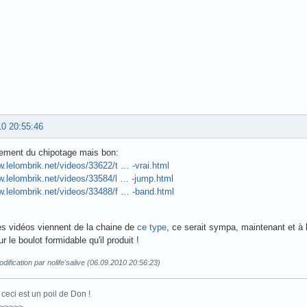
10 20:55:46
lement du chipotage mais bon:
w.lelombrik.net/videos/33622/t … -vrai.html
w.lelombrik.net/videos/33584/l … -jump.html
w.lelombrik.net/videos/33488/f … -band.html
s vidéos viennent de la chaine de
ce type
, ce serait sympa, maintenant et à l
 le boulot formidable qu'il produit !
dification par nolife'salive (06.09.2010 20:56:23)
ceci est un poil de Don !
~~~~~