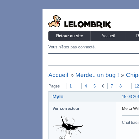
Retour au site
Accueil
R
Vous n'êtes pas connecté.
Accueil
»
Merde.. un bug !
»
Chip
Pages
1
4
5
6
7
8
12
Mylo
15.03.20
Ver correcteur
Merci Wil
Chat badi