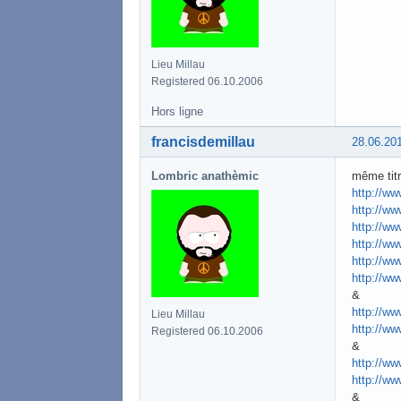
Lieu Millau
Registered 06.10.2006
Hors ligne
francisdemillau
28.06.20
Lombric anathèmic
même tit
http://ww
http://ww
http://ww
http://ww
http://ww
http://ww
&
http://w
Lieu Millau
http://w
Registered 06.10.2006
&
http://ww
http://ww
&