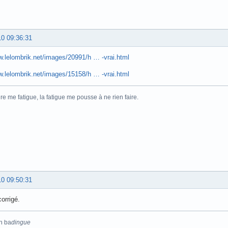
10 09:36:31
w.lelombrik.net/images/20991/h … -vrai.html
w.lelombrik.net/images/15158/h … -vrai.html
ire me fatigue, la fatigue me pousse à ne rien faire.
10 09:50:31
corrigé.
n ba
dingue