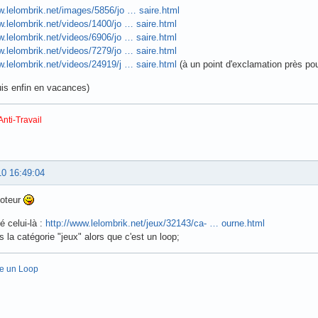
w.lelombrik.net/images/5856/jo … saire.html
w.lelombrik.net/videos/1400/jo … saire.html
w.lelombrik.net/videos/6906/jo … saire.html
w.lelombrik.net/videos/7279/jo … saire.html
w.lelombrik.net/videos/24919/j … saire.html
(à un point d'exclamation près pou
suis enfin en vacances)
Anti-Travail
10 16:49:04
poteur
é celui-là :
http://www.lelombrik.net/jeux/32143/ca- … ourne.html
s la catégorie "jeux" alors que c'est un loop;
re un Loop