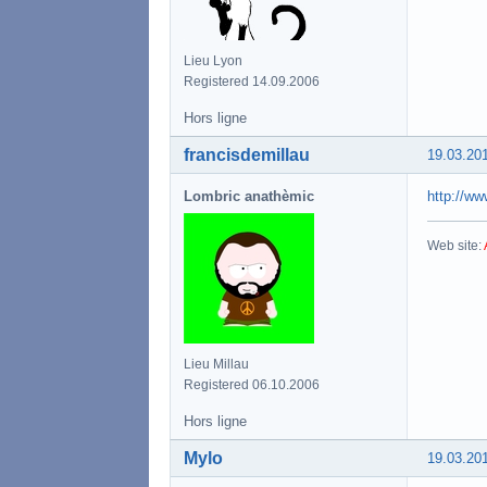
Lieu Lyon
Registered 14.09.2006
Hors ligne
francisdemillau
19.03.20
Lombric anathèmic
http://ww
Web site:
Lieu Millau
Registered 06.10.2006
Hors ligne
Mylo
19.03.20