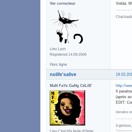
Ver correcteur
Voilàà. M
Chat badi
Lieu Lyon
Registered 14.09.2006
Hors ligne
nolife'salive
19.03.20
MaN FaYe GaNg CéLiB'
http://ww
Il parait
(après av
EDIT: Cor
Dernière mo
à genoux, 
°~~~~~~~
Lieu C'est d'la faute d'Orme