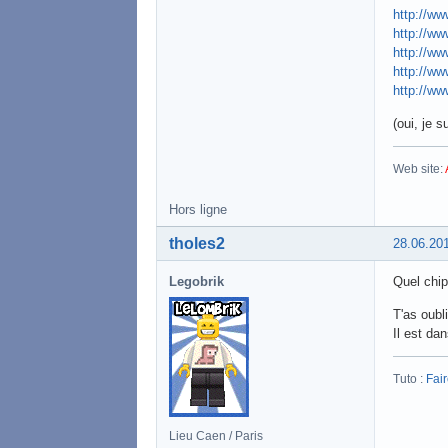
http://ww
http://ww
http://ww
http://ww
http://ww
(oui, je 
Web site:
Hors ligne
tholes2
28.06.20
Legobrik
Quel chi
T'as oubli
Il est dan
Tuto :
Fai
Lieu Caen / Paris