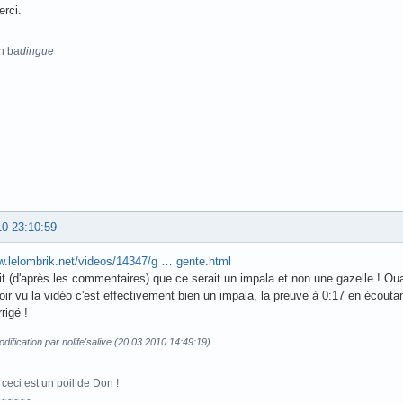
erci.
n ba
dingue
10 23:10:59
w.lelombrik.net/videos/14347/g … gente.html
rait (d'après les commentaires) que ce serait un impala et non une gazelle ! Oua
oir vu la vidéo c'est effectivement bien un impala, la preuve à 0:17 en écoutant
rigé !
dification par nolife'salive (20.03.2010 14:49:19)
ceci est un poil de Don !
~~~~~