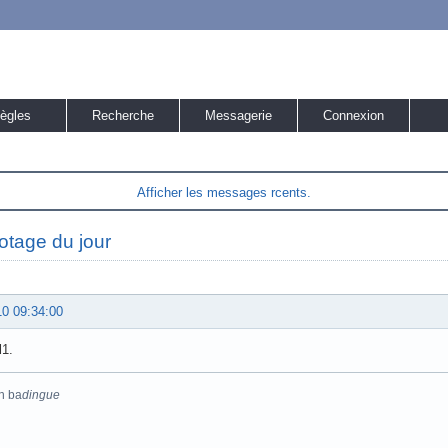
ègles
Recherche
Messagerie
Connexion
Afficher les messages rcents.
otage du jour
10 09:34:00
l1.
n ba
dingue