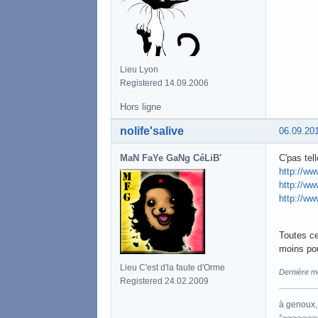
Lieu Lyon
Registered 14.09.2006
Hors ligne
nolife'salive
06.09.20
MaN FaYe GaNg CéLiB'
C'pas tel
http://ww
http://ww
http://ww
Toutes ce
moins pour
Lieu C'est d'la faute d'Orme
Dernière mo
Registered 24.02.2009
à genoux, 
°~~~~~~~