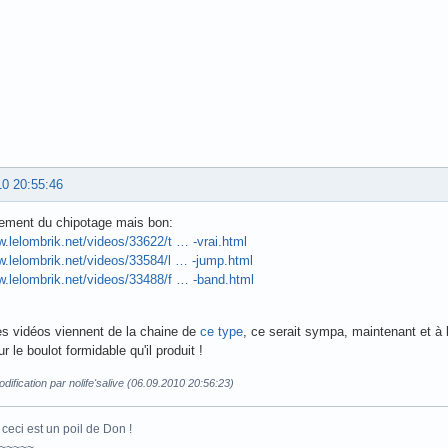
10 20:55:46
lement du chipotage mais bon:
w.lelombrik.net/videos/33622/t … -vrai.html
w.lelombrik.net/videos/33584/l … -jump.html
w.lelombrik.net/videos/33488/f … -band.html
s vidéos viennent de la chaine de
ce type
, ce serait sympa, maintenant et à l
 le boulot formidable qu'il produit !
dification par nolife'salive (06.09.2010 20:56:23)
ceci est un poil de Don !
~~~~~