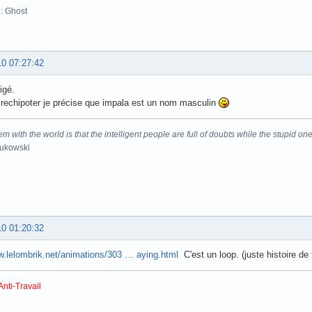
: Ghost
10 07:27:42
igé.
rechipoter je précise que impala est un nom masculin
m with the world is that the intelligent people are full of doubts while the stupid one
Bukowski
10 01:20:32
w.lelombrik.net/animations/303 … aying.html
C'est un loop. (juste histoire de 
Anti-Travail