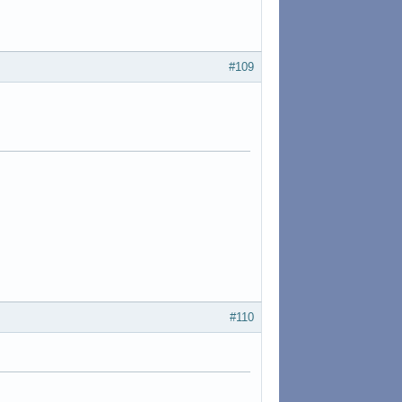
#109
#110