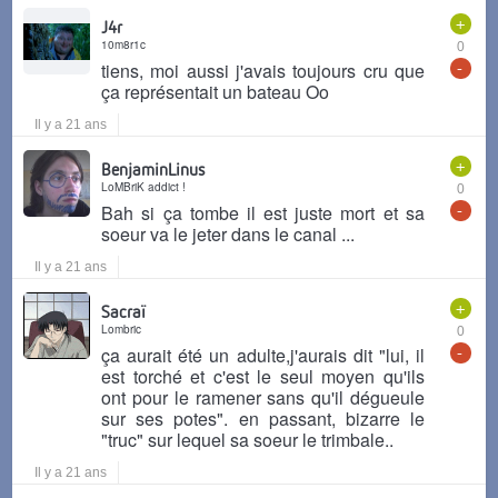
+
J4r
10m8r1c
0
-
tiens, moi aussi j'avais toujours cru que
ça représentait un bateau Oo
Il y a 21 ans
+
BenjaminLinus
LoMBriK addict !
0
-
Bah si ça tombe il est juste mort et sa
soeur va le jeter dans le canal ...
Il y a 21 ans
+
Sacraï
Lombric
0
-
ça aurait été un adulte,j'aurais dit "lui, il
est torché et c'est le seul moyen qu'ils
ont pour le ramener sans qu'il dégueule
sur ses potes". en passant, bizarre le
"truc" sur lequel sa soeur le trimbale..
Il y a 21 ans