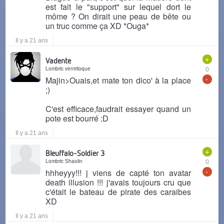
est fait le "support" sur lequel dort le
môme ? On dirait une peau de bête ou
un truc comme ça XD *Ouga*
Il y a 21 ans
+
Vadente
Lombric ventriloque
0
-
Majin>Ouais,et mate ton dico' à la place
;)
C'est efficace,faudrait essayer quand un
pote est bourré :D
Il y a 21 ans
+
Bleuffalo-Soldier 3
Lombric Shaolin
0
-
hhheyyy!!! j viens de capté ton avatar
death illusion !!! j'avais toujours cru que
c'était le bateau de pirate des caraibes
XD
Il y a 21 ans