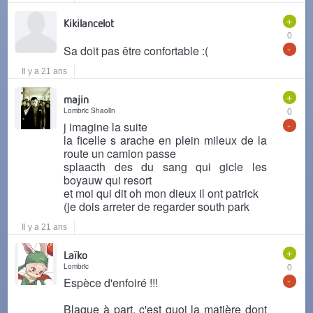
+
Kikilancelot
0
-
Sa doit pas être confortable :(
Il y a 21 ans
+
majin
Lombric Shaolin
0
-
j imagine la suite
la ficelle s arache en plein mileux de la
route un camion passe
splaacth des du sang qui gicle les
boyauw qui resort
et moi qui dit oh mon dieux il ont patrick
(je dois arreter de regarder south park
Il y a 21 ans
+
Laïko
Lombric
0
-
Espèce d'enfoiré !!!
Blague à part, c'est quoi la matière dont