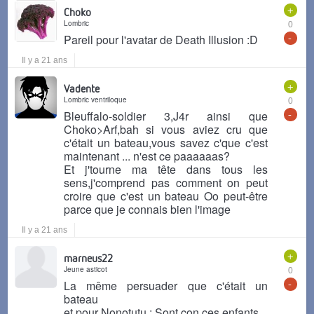
+
Choko
Lombric
0
-
Pareil pour l'avatar de Death Illusion :D
Il y a 21 ans
+
Vadente
Lombric ventriloque
0
-
Bleuffalo-soldier 3,J4r ainsi que
Choko>Arf,bah si vous aviez cru que
c'était un bateau,vous savez c'que c'est
maintenant ... n'est ce paaaaaas?
Et j'tourne ma tête dans tous les
sens,j'comprend pas comment on peut
croire que c'est un bateau Oo peut-être
parce que je connais bien l'image
Il y a 21 ans
+
marneus22
Jeune asticot
0
-
La même persuader que c'était un
bateau
et pour Nonotutu : Sont con ces enfants