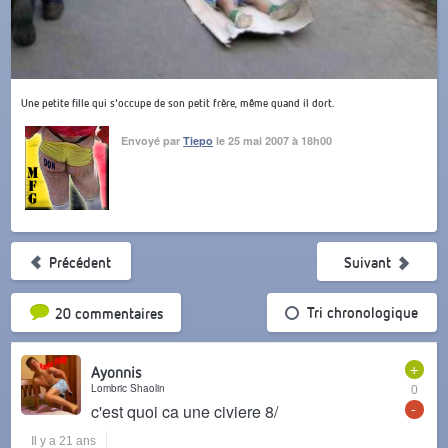
Une petite fille qui s'occupe de son petit frère, même quand il dort.
Envoyé par
Tiepo
le 25 mai 2007 à 18h00
Précédent
Suivant
Tri par popularité
Tri chronologique
20 commentaires
+
Ayonnis
Lombric Shaolin
0
-
c'est quoi ca une civiere 8/
Il y a 21 ans