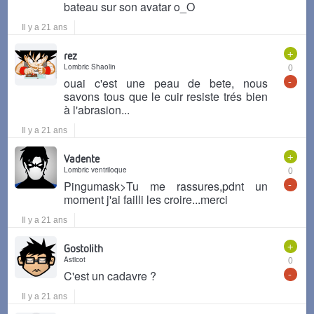
bateau sur son avatar o_O
Il y a 21 ans
+
rez
Lombric Shaolin
0
-
ouai c'est une peau de bete, nous
savons tous que le cuir resiste trés bien
à l'abrasion...
Il y a 21 ans
+
Vadente
Lombric ventriloque
0
-
Pingumask>Tu me rassures,pdnt un
moment j'ai failli les croire...merci
Il y a 21 ans
+
Gostolith
Asticot
0
-
C'est un cadavre ?
Il y a 21 ans