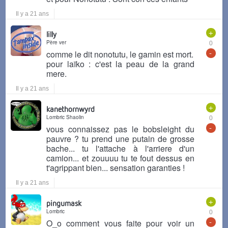
Il y a 21 ans
+
lilly
Père ver
0
-
comme le dit nonotutu, le gamin est mort.
pour laïko : c'est la peau de la grand
mere.
Il y a 21 ans
+
kanethornwyrd
Lombric Shaolin
0
-
vous connaissez pas le bobsleight du
pauvre ? tu prend une putain de grosse
bache... tu l'attache à l'arriere d'un
camion... et zouuuu tu te fout dessus en
t'agrippant bien... sensation garanties !
Il y a 21 ans
+
pingumask
Lombric
0
-
O_o comment vous faite pour voir un