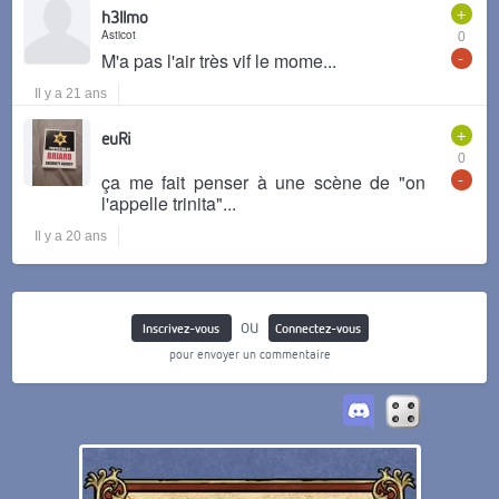
+
h3llmo
Asticot
0
-
M'a pas l'air très vif le mome...
Il y a 21 ans
+
euRi
0
-
ça me fait penser à une scène de "on
l'appelle trinita"...
Il y a 20 ans
ou
Inscrivez-vous
Connectez-vous
pour envoyer un commentaire