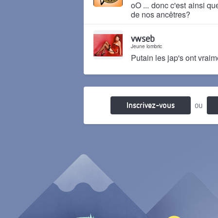
oO ... donc c'est ainsi q
de nos ancêtres?
Il y a 10 ans
vwseb
Jeune lombric
Putain les jap's ont vrai
Il y a 10 ans
Inscrivez-vous
ou