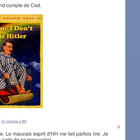
nd compte de Ced.
En réponse à Bill
-1
e. Le mauvais esprit d'HH me fait parfois rire. Je
 juste de se renouveler.