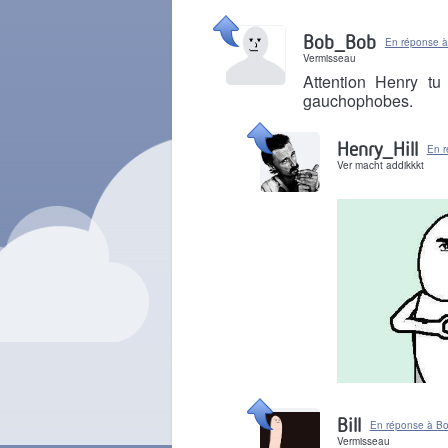
Il y a 10 ans
Bob_Bob
En réponse à
Vermisseau
Attention Henry tu
gauchophobes.
Il y a 10 ans
Henry_Hill
En 
Ver macht addikkkt
Il y a 10 ans
Bill
En réponse à B
Vermisseau