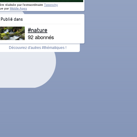
re réalisée par l'extraordinaire
Tzeenchy
ue par
Middle Ages
Publié dans
#nature
92 abonnés
Découvrez d'autres #thématiques !