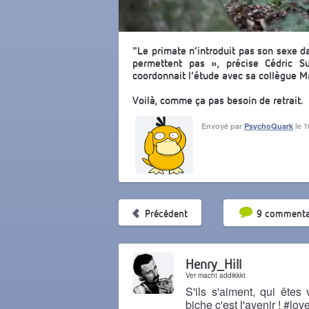
"Le primate n’introduit pas son sexe d
permettent pas », précise Cédric Sue
coordonnait l’étude avec sa collègue Ma
Voilà, comme ça pas besoin de retrait.
Envoyé par
PsychoQuark
le 1
Tri par pop
Précédent
9 commenta
Henry_Hill
Ver macht addikkkt
S'ils s'aiment, qui ête
biche c'est l'avenir ! #lo