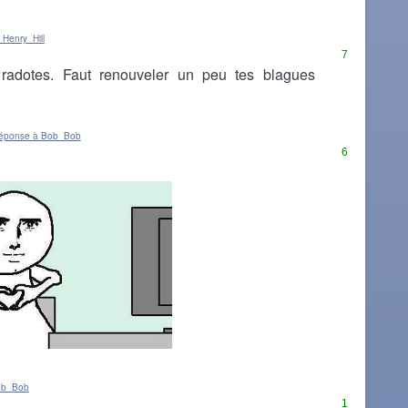
 Henry_Hill
7
 radotes. Faut renouveler un peu tes blagues
réponse à Bob_Bob
6
ob_Bob
1