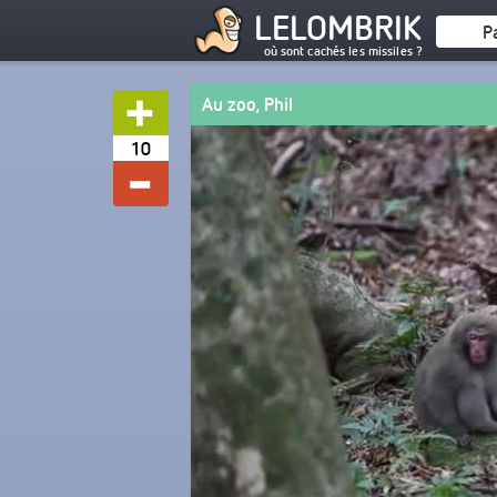
LELOMBRIK
P
où sont cachés les missiles ?
Au zoo, Phil
10