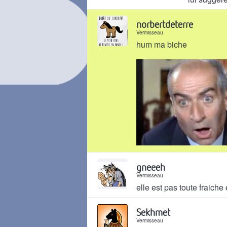
Il y a 10 ans
norbertdeterre
Vermisseau
hum ma biche
Il y a 10 ans
gneeeh
Vermisseau
elle est pas toute fraiche e
Il y a 10 ans
Sekhmet
Vermisseau