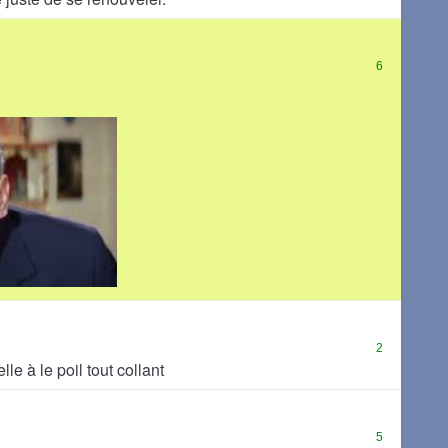
6
2
lle à le poil tout collant
5