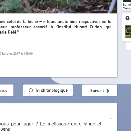
Banniè
Musiq
ans celui de la biche – « leurs anatomies respectives ne le
ur, professeur associé à l’Institut Hubert Curien, qui
rie Pelé."
0 janvier 2017 à 19h00
ularité
Tri chronologique
ires
Suivant
1
s vous pour juger ? Le métissage entre singe et
vewins