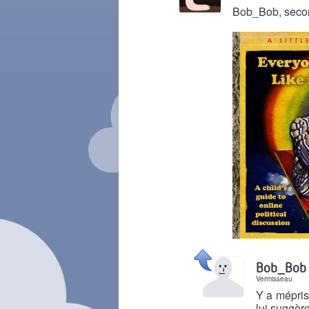
Bob_Bob, seco
Il y a 10 ans
Bob_Bob
Vermisseau
Y a mépris
lui suggère