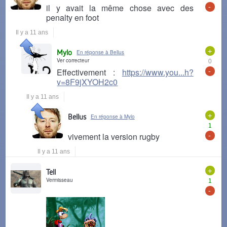
-
il y avait la même chose avec des
penalty en foot
Il y a 11 ans
+
Mylo
En réponse à Bellus
Ver correcteur
0
-
Effectivement :
https://www.you...h?
v=8F9jXYOH2c0
Il y a 11 ans
+
Bellus
En réponse à Mylo
1
-
vivement la version rugby
Il y a 11 ans
+
Tell
Vermisseau
1
-