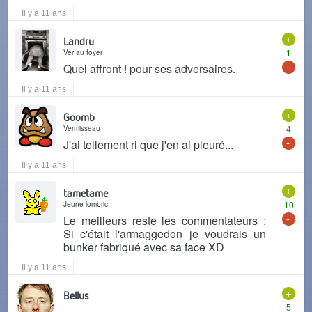
Il y a 11 ans
+
Landru
Ver au foyer
1
-
Quel affront ! pour ses adversaires.
Il y a 11 ans
+
Goomb
Vermisseau
4
-
J'ai tellement ri que j'en ai pleuré...
Il y a 11 ans
+
tametame
Jeune lombric
10
-
Le meilleurs reste les commentateurs :
Si c'était l'armaggedon je voudrais un
bunker fabriqué avec sa face XD
Il y a 11 ans
+
Bellus
5