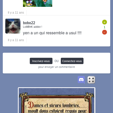
Il y a 11 ans
+
bobo22
LoMBriK addict !
1
-
yen a un qui ressemble a usul !!!!
Il y a 11 ans
ou
Inscrivez-vous
Connectez-vous
pour envoyer un commentaire