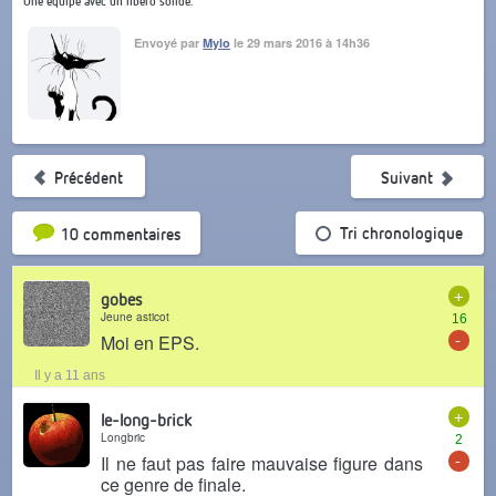
Une équipe avec un libéro solide.
Envoyé par
Mylo
le 29 mars 2016 à 14h36
Précédent
Suivant
Tri par popularité
Tri chronologique
10 commentaires
+
gobes
Jeune asticot
16
-
Moi en EPS.
Il y a 11 ans
+
le-long-brick
Longbric
2
-
Il ne faut pas faire mauvaise figure dans
ce genre de finale.