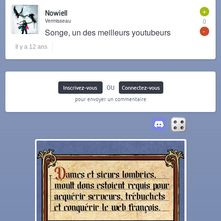
+
Nowiell
Vermisseau
0
-
Songe, un des meilleurs youtubeurs
Il y a 12 ans
ou
Inscrivez-vous
Connectez-vous
pour envoyer un commentaire