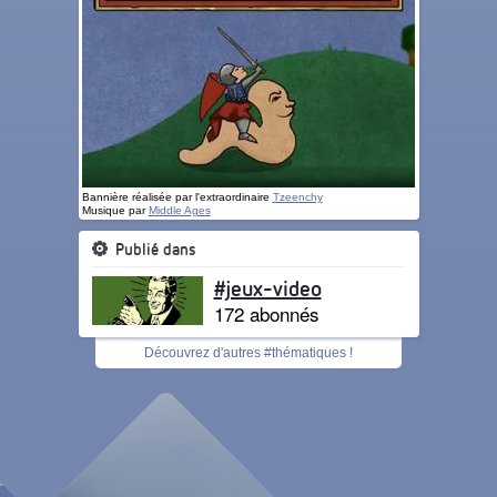
Bannière réalisée par l'extraordinaire
Tzeenchy
Musique par
Middle Ages
Publié dans
#jeux-video
172 abonnés
Découvrez d'autres #thématiques !