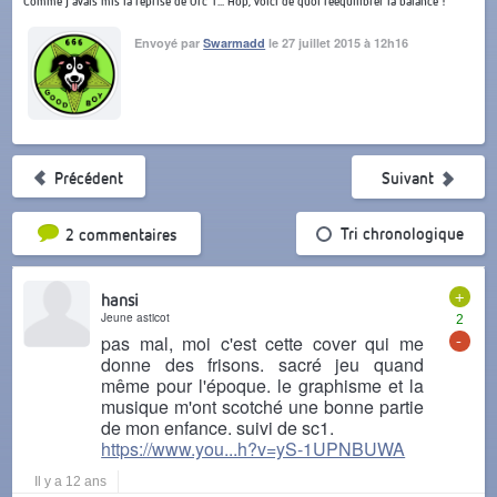
Comme j'avais mis la reprise de Orc 1... Hop, voici de quoi rééquilibrer la balance !
Envoyé par
Swarmadd
le 27 juillet 2015 à 12h16
Précédent
Suivant
Tri par popularité
Tri chronologique
2 commentaires
+
hansi
Jeune asticot
2
-
pas mal, moi c'est cette cover qui me
donne des frisons. sacré jeu quand
même pour l'époque. le graphisme et la
musique m'ont scotché une bonne partie
de mon enfance. suivi de sc1.
https://www.you...h?v=yS-1UPNBUWA
Il y a 12 ans