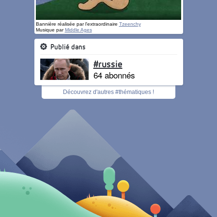
Bannière réalisée par l'extraordinaire
Tzeenchy
Musique par
Middle Ages
Publié dans
#russie
64 abonnés
Découvrez d'autres #thématiques !