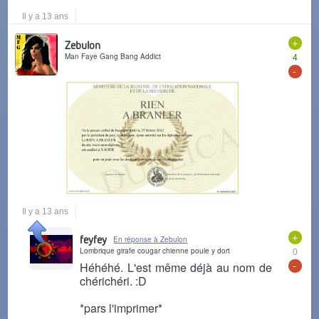
Il y a 13 ans
+
Zebulon
Man Faye Gang Bang Addict
4
-
Il y a 13 ans
+
feyfey
En réponse à Zebulon
Lombrique girafe cougar chienne poule y dort
0
-
Héhéhé. L'est même déjà au nom de
chérichéri. :D
*pars l'imprimer*