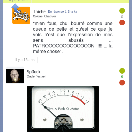
Il y a 13 ans
+
Thiche
En réponse à Sha-ka
Colonel Chat-Ver
0
-
"m'en fous, chui bourré comme une
queue de pelle et qu'est ce que je
vois n'est que l'expression de mes
sens abusés ...
PATROOOOOOOOOOOOON !!!!! ... la
même chose".
Il y a 13 ans
+
Sp0uck
Oncle Festver
9
-