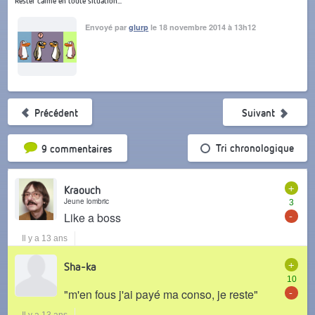
Rester calme en toute situation...
Envoyé par
glurp
le 18 novembre 2014 à 13h12
Précédent
Suivant
Tri par popularité
Tri chronologique
9 commentaires
+
Kraouch
Jeune lombric
3
-
Like a boss
Il y a 13 ans
+
Sha-ka
10
-
"m'en fous j'ai payé ma conso, je reste"