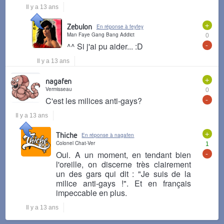
Il y a 13 ans
+
Zebulon
En réponse à feyfey
Man Faye Gang Bang Addict
0
-
^^ Si j'ai pu aider... :D
Il y a 13 ans
+
nagafen
Vermisseau
0
-
C'est les milices anti-gays?
Il y a 13 ans
+
Thiche
En réponse à nagafen
Colonel Chat-Ver
1
-
Oui. A un moment, en tendant bien
l'oreille, on discerne très clairement
un des gars qui dit : "Je suis de la
milice anti-gays !". Et en français
impeccable en plus.
Il y a 13 ans