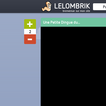
LELOMBRIK
P
bienvenue sur mon site
Une Petite Dingue du...
2