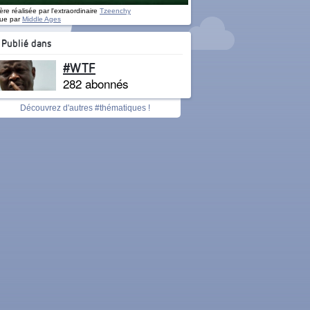
re réalisée par l'extraordinaire
Tzeenchy
ue par
Middle Ages
Publié dans
#WTF
282 abonnés
Découvrez d'autres #thématiques !