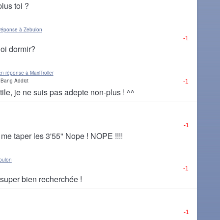
lus toi ?
réponse à Zebulon
-1
uoi dormir?
n réponse à MaxiTroller
Bang Addict
-1
tile, je ne suis pas adepte non-plus ! ^^
-1
 me taper les 3'55" Nope ! NOPE !!!!
bulon
-1
t super bien recherchée !
-1