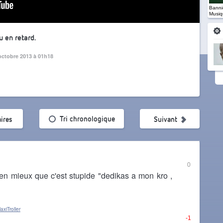
Banniè
Musiq
u en retard.
octobre 2013 à 01h18
ularité
Tri chronologique
ires
Suivant
0
en mieux que c'est stupide "dedikas a mon kro ,
xiTroller
-1