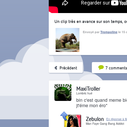
Un clip très en avance sur son temps, o
Envoyé par
Trompoline
le 15 
Tri par pop
Précédent
7 commenta
MaxiTroller
Lombric hué
bin c'est quand meme bi
jt'éme mon éro"
Il y a 14 ans
Zebulon
En réponse à Ma
Man Faye Gang Bang Addict