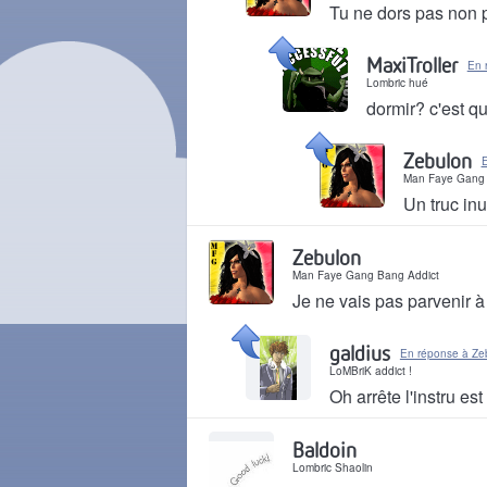
Tu ne dors pas non p
Il y a 14 ans
MaxiTroller
En 
Lombric hué
dormir? c'est q
Il y a 14 ans
Zebulon
E
Man Faye Gang 
Un truc inu
Il y a 14 ans
Zebulon
Man Faye Gang Bang Addict
Je ne vais pas parvenir à
Il y a 14 ans
galdius
En réponse à Ze
LoMBriK addict !
Oh arrête l'instru es
Il y a 14 ans
Baldoin
Lombric Shaolin