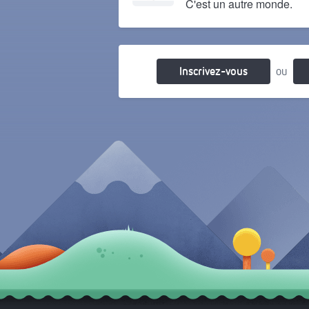
C'est un autre monde.
Il y a 14 ans
Inscrivez-vous
ou