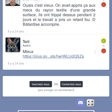
-
Ouais c'est vieux. On avait appris ça aux
mecs du rayon textile d'une grande
surface, ils ont trippé dessus pendant 2
jours et le travail a pris un retard fou :D
Bâtardise accomplie.
Il y a 14 ans
+
Torii
Asticot
0
-
Mieux :
https://plus.go...sts/hwrWLUdQSZs
Il y a 14 ans
ou
Inscrivez-vous
Connectez-vous
pour envoyer un commentaire