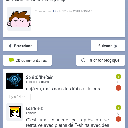
Une dernière fois pour ceux qui ont pas pigé.
Envoyé par
Alix
le 17 juin 2013 à 15h15
Précédent
Suivant
Tri par popularité
Tri chronologique
20 commentaires
+
SpiritOftheRain
Lumbricina pluvia
0
-
déjà vu, mais sans les traits et lettres
Il y a 14 ans
+
LoarBleiz
Lombric
0
-
C'est une connerie ça, après on se
retrouve avec pleins de T-shirts avec des