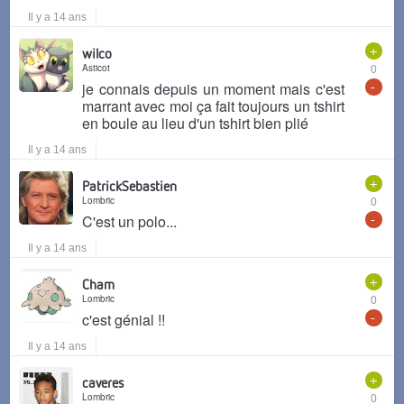
Il y a 14 ans
+
wilco
Asticot
0
-
je connais depuis un moment mais c'est
marrant avec moi ça fait toujours un tshirt
en boule au lieu d'un tshirt bien plié
Il y a 14 ans
+
PatrickSebastien
Lombric
0
-
C'est un polo...
Il y a 14 ans
+
Cham
Lombric
0
-
c'est génial !!
Il y a 14 ans
+
caveres
Lombric
0