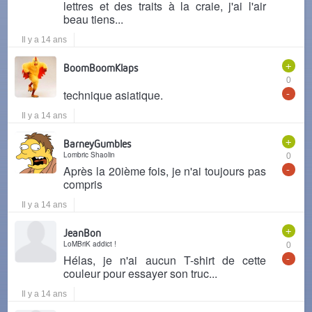
lettres et des traits à la craie, j'ai l'air
beau tiens...
Il y a 14 ans
+
BoomBoomKlaps
0
-
technique asiatique.
Il y a 14 ans
+
BarneyGumbles
Lombric Shaolin
0
-
Après la 20ième fois, je n'ai toujours pas
compris
Il y a 14 ans
+
JeanBon
LoMBriK addict !
0
-
Hélas, je n'ai aucun T-shirt de cette
couleur pour essayer son truc...
Il y a 14 ans