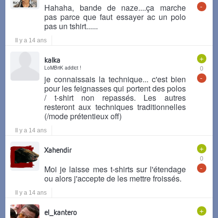
-
Hahaha, bande de naze....ça marche
pas parce que faut essayer ac un polo
pas un tshirt......
Il y a 14 ans
+
kalka
LoMBriK addict !
0
-
je connaissais la technique... c'est bien
pour les feignasses qui portent des polos
/ t-shirt non repassés. Les autres
resteront aux techniques traditionnelles
(/mode prétentieux off)
Il y a 14 ans
+
Xahendir
0
-
Moi je laisse mes t-shirts sur l'étendage
ou alors j'accepte de les mettre froissés.
Il y a 14 ans
+
el_kantero