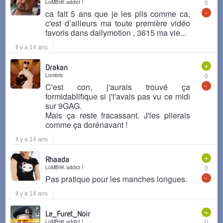
LoMBriK addict !
0
-
ca fait 5 ans que je les plis comme ca,
c'est d’ailleurs ma toute première vidéo
favoris dans dailymotion , 3615 ma vie...
Il y a 14 ans
+
Drakan
Lombric
0
-
C'est con, j'aurais trouvé ça
formidablifique si j'l'avais pas vu ce midi
sur 9GAG.
Mais ça reste fracassant. J'les plierais
comme ça dorénavant !
Il y a 14 ans
+
Rhaada
LoMBriK addict !
0
-
Pas pratique pour les manches longues.
Il y a 14 ans
+
Le_Furet_Noir
LoMBriK addict !
0