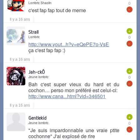
Lombric Shaolin
0
-
c'est fap fap tout de meme
Il y a 16 ans
+
Strall
Lombric
0
-
http://www.yout...h?v=eQePE7o-VsE
ça c'est fap fap :)
Il y a 16 ans
+
Jah-ckÔ
Jeune lombric
0
-
Bah c'est super vieux du hard et du
cochon… perso mon préféré est celui-ci:
http://www.cana...html?vid=346501
Il y a 16 ans
+
Gentlekid
Jeune lombric
0
-
"Je suis impardonnable une vraie ptite
cochonne" J'ai explosé de rire