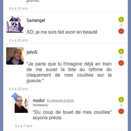
Il y a 16 ans
+
Samangel
0
-
XD; je me suis fait avoir en beauté
Il y a 16 ans
+
john5
0
-
"Je parie que tu t'imagine déjà en train
de me sucer la bite au rythme du
claquement de mes couilles sur ta
gueule."
Il y a 16 ans
+
modul
En réponse à john5
Vermisseau
0
-
"Du coup de fouet de mes couilles"
soyons précis
Il y a 7 ans