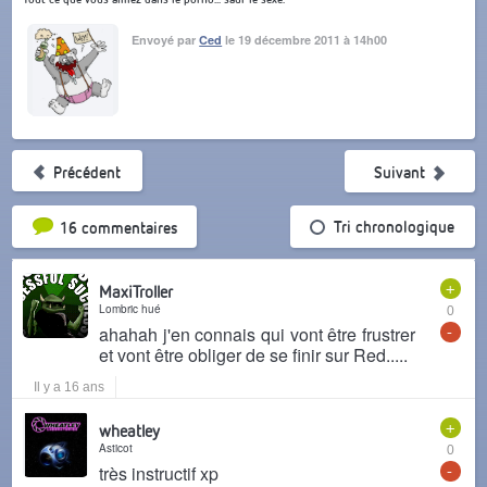
Envoyé par
Ced
le 19 décembre 2011 à 14h00
Précédent
Suivant
Tri par popularité
Tri chronologique
16 commentaires
+
MaxiTroller
Lombric hué
0
-
ahahah j'en connais qui vont être frustrer
et vont être obliger de se finir sur Red.....
Il y a 16 ans
+
wheatley
Asticot
0
-
très instructif xp