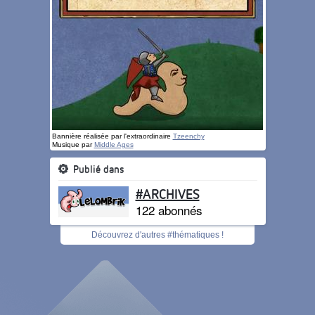
Bannière réalisée par l'extraordinaire
Tzeenchy
Musique par
Middle Ages
Publié dans
#ARCHIVES
122 abonnés
Découvrez d'autres #thématiques !