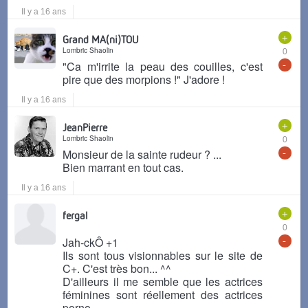
Il y a 16 ans
+
Grand MA(ni)TOU
Lombric Shaolin
0
-
"Ca m'irrite la peau des couilles, c'est
pire que des morpions !" J'adore !
Il y a 16 ans
+
JeanPierre
Lombric Shaolin
0
-
Monsieur de la sainte rudeur ? ...
Bien marrant en tout cas.
Il y a 16 ans
+
fergal
0
-
Jah-ckÔ +1
Ils sont tous visionnables sur le site de
C+. C'est très bon... ^^
D'ailleurs il me semble que les actrices
féminines sont réellement des actrices
porno.