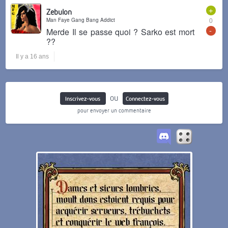
+
Zebulon
Man Faye Gang Bang Addict
0
-
Merde Il se passe quoi ? Sarko est mort
??
Il y a 16 ans
ou
Inscrivez-vous
Connectez-vous
pour envoyer un commentaire