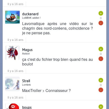
Il y a 16 ans
+
duckanard
LoMBriK addict !
0
-
Lavomatique après une vidéo sur le
chagrin des nord-coréens, coïncidence ?
je ne pense pas.
Il y a 16 ans
+
Magus
Asticot
0
-
ça c'est du fichier trop bien quand t'es au
boulot
Il y a 16 ans
+
Strall
Lombric
0
-
MaxiTroller > Connaisseur ?
Il y a 16 ans
+
boups