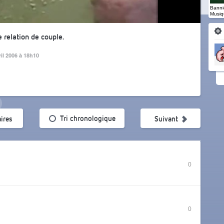
Banniè
Musiq
 relation de couple.
ril 2006 à 18h10
ularité
Tri chronologique
ires
Suivant
0
0