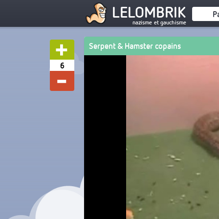
LELOMBRIK
P
nazisme et gauchisme
Serpent & Hamster copains
6