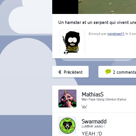
Un hamster et un serpent qui vivent une
Envoyé par
corsicaa11
le 3 av
Tri par pop
Précédent
2 commenta
MathiasS
Man Faye Gang Creveur d'yeux
\o/
Il y a 18 ans
Swarmadd
LoMBriK addict !
YEAH :'D