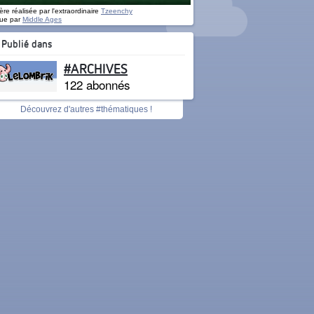
re réalisée par l'extraordinaire
Tzeenchy
ue par
Middle Ages
Publié dans
#ARCHIVES
122 abonnés
Découvrez d'autres #thématiques !