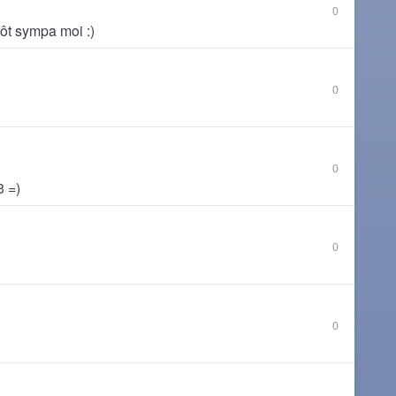
0
utôt sympa moi :)
0
0
3 =)
0
0