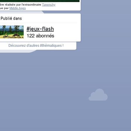
re réalisée par l'extraordinaire
Tzeenchy
ue par
Middle Ages
Publié dans
#jeux-flash
122 abonnés
Découvrez d'autres #thématiques !