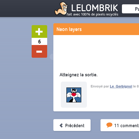
LELOMBRIK
P
fait avec 100% de pixels recyclés
Neon layers
6
Atteignez la sortie.
Envoyé par
Le_Gerbignol
le 8
Tri par pop
Précédent
11 commenta