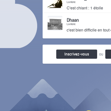
Lombric
C'est chiant : 1 étoile
Il y a 20 ans
Dhaan
Lombric
c'est bien difficile en tou
Il y a 20 ans
Inscrivez-vous
ou