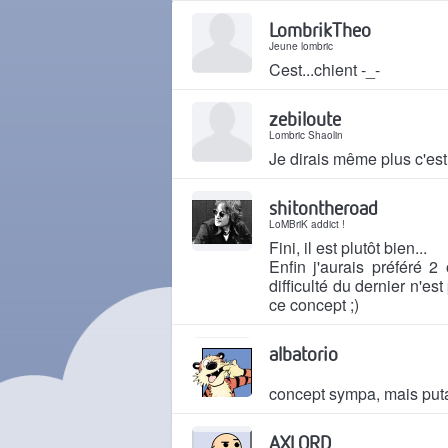
LombrikTheo
Jeune lombric
Cest...chient -_-
Il y a 20 ans
zebiloute
Lombric Shaolin
Je dirais même plus c'es
Il y a 20 ans
shitontheroad
LoMBriK addict !
Fini, il est plutôt bien...
Enfin j'aurais préféré 
difficulté du dernier n'es
ce concept ;)
Il y a 20 ans
albatorio
concept sympa, mais puta
Il y a 20 ans
AXLORD