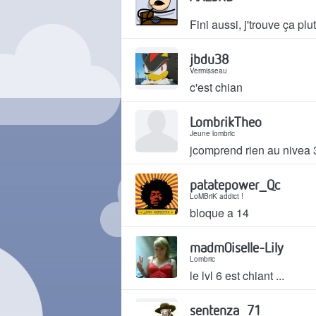
Fini aussi, j'trouve ça pl
Il y a 20 ans
jbdu38
Vermisseau
c'est chian
Il y a 20 ans
LombrikTheo
Jeune lombric
jcomprend rien au nivea 
Il y a 20 ans
patatepower_Qc
LoMBriK addict !
bloque a 14
Il y a 20 ans
madm0iselle-Lily
Lombric
le lvl 6 est chiant ...
Il y a 20 ans
sentenza_71