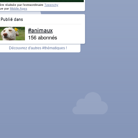
re réalisée par l'extraordinaire
Tzeenchy
ue par
Middle Ages
Publié dans
#animaux
156 abonnés
Découvrez d'autres #thématiques !