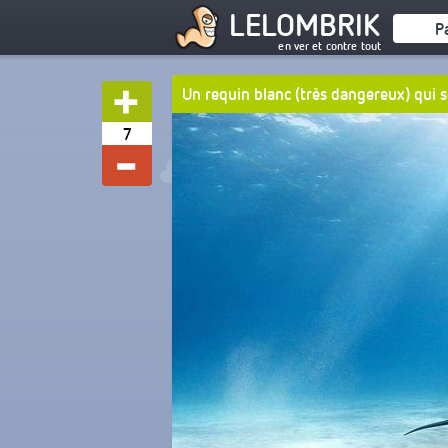
LELOMBRIK
P
en ver et contre tout
Un requin blanc (très dangereux) qui s
7