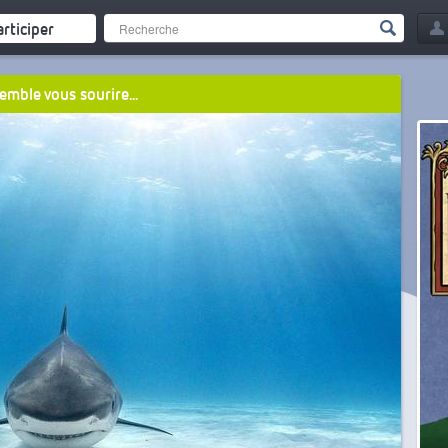
articiper
emble vous sourire...