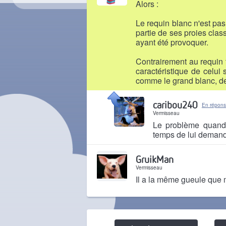
Alors :
Le requin blanc n'est pas
partie de ses proies clas
ayant été provoquer.
Contrairement au requin ti
caractéristique de celui
comme le grand blanc, den
Il y a 2 mois
caribou240
En réponse
Vermisseau
Le problème quand t
temps de lui demande
Il y a 2 mois
GruikMan
Vermisseau
Il a la même gueule que 
Il y a 2 mois