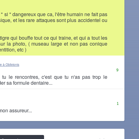
 " si " dangereux que ca, l'être humain ne fait pas
sique, et les rare attaques sont plus accidentel ou
gre qui bouffe tout ce qui traine, et qui a tout les
 sur la photo, ( museau large et non pas conique
tition, etc )
 à Oblivionis
9
u le rencontres, c'est que tu n'as pas trop le
r sa formule dentaire...
1
mon assureur...