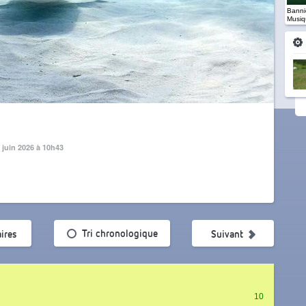
Banniè
Musiq
 juin 2026 à 10h43
ularité
Tri chronologique
ires
Suivant
10