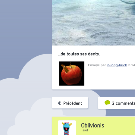
...de toutes ses dents.
Envoyé par
le-long-brick
le 24
Tri par pop
Précédent
3 commenta
Oblivionis
Taret