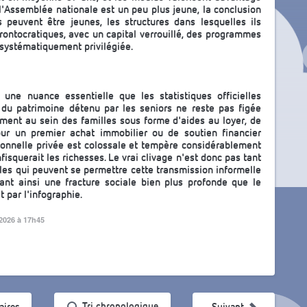
 l'Assemblée nationale est un peu plus jeune, la conclusion
s peuvent être jeunes, les structures dans lesquelles ils
ontocratiques, avec un capital verrouillé, des programmes
 systématiquement privilégiée.
ne nuance essentielle que les statistiques officielles
 du patrimoine détenu par les seniors ne reste pas figée
ement au sein des familles sous forme d'aides au loyer, de
ur un premier achat immobilier ou de soutien financier
ationnelle privée est colossale et tempère considérablement
isquerait les richesses. Le vrai clivage n'est donc pas tant
lles qui peuvent se permettre cette transmission informelle
lant ainsi une fracture sociale bien plus profonde que le
 par l'infographie.
 2026 à 17h45
ularité
Tri chronologique
ires
Suivant