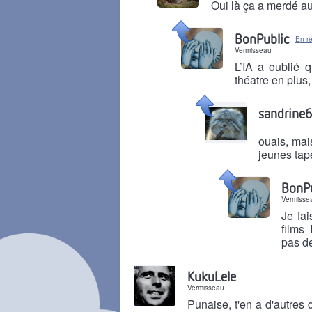
Oui là ça a merdé a
Il y a 2 mois
BonPublic
En r
Vermisseau
L’IA a oublié q
théatre en plu
Il y a 2 mois
sandrine
ouais, mai
jeunes tap
Il y a 2 mois
BonPu
Vermisse
Je fai
films
pas d
Il y a 2 mois
KukuLele
Vermisseau
Punaise, t'en a d'autres 