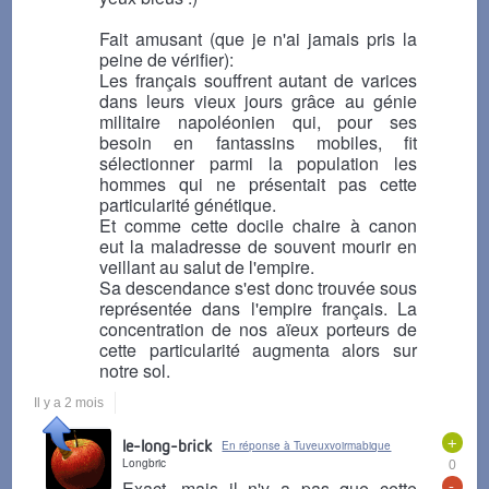
Fait amusant (que je n'ai jamais pris la
peine de vérifier):
Les français souffrent autant de varices
dans leurs vieux jours grâce au génie
militaire napoléonien qui, pour ses
besoin en fantassins mobiles, fit
sélectionner parmi la population les
hommes qui ne présentait pas cette
particularité génétique.
Et comme cette docile chaire à canon
eut la maladresse de souvent mourir en
veillant au salut de l'empire.
Sa descendance s'est donc trouvée sous
représentée dans l'empire français. La
concentration de nos aïeux porteurs de
cette particularité augmenta alors sur
notre sol.
Il y a 2 mois
+
le-long-brick
En réponse à Tuveuxvoirmabique
Longbric
0
-
Exact, mais il n'y a pas que cette