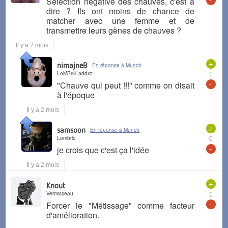
Sélection négative des chauves, c'est à
dire ? Ils ont moins de chance de
matcher avec une femme et de
transmettre leurs gènes de chauves ?
Il y a 2 mois
+
nimajneB
En réponse à Munch
LoMBriK addict !
1
-
"Chauve qui peut !!!" comme on disait
à l'époque
Il y a 2 mois
+
samsoon
En réponse à Munch
Lombric
0
-
je crois que c'est ça l'idée
Il y a 2 mois
+
Knout
Vermisseau
1
-
Forcer le "Métissage" comme facteur
d'amélioration.