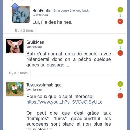
+
BonPublic
En réponse à le-long-brick
Vermisseau
1
-
Lui, il a des haines.
Il y a 2 mois
+
GruikMan
Vermisseau
1
-
Bah c'est normal, on a du copuler avec
Néandertal donc on a pécho quelque
gènes au passage....
Il y a 2 mois
+
Tuveuxvoirmabique
Vermisseau
2
-
Pour ceux que le sujet intéresse:
https://www.you...h?v=5VOeGlSyULc
On peut dire que c'est grâce aux
"immigrés" "turcs" qu'aujourd'hui les
européens sont blanc et non plus les
yeux bleus :)