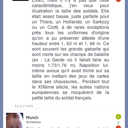
caractéristique, j'en veux pour
illustration la taille des soldats. Elle
était assez basse, juste parfaite pour
un Thiers, un Hollande, un Sarkozy
ou un Ciotti, à de rares exceptions
près tous les uniformes d'origine
qu'on a pu préserver atteste d'une
hauteur entre 1, 63 m et 1, 66 m. Ce
sont souvent les grands gabarits qui
sont morts sur les champs de bataille
(ex : La Garde où il fallait faire au
moins 1,73/1,76 m). Napoléon lui-
même avoua qu'il avait triché sur sa
taille en mettant des jeux de cartes
dans ses chaussures... Pendant tout
le XIXème siècle, les autres nations
européennes se moquèrent de la
petite taille du soldat français.
Il y a 2 mois
+
Munch
Vermisseau
2
-