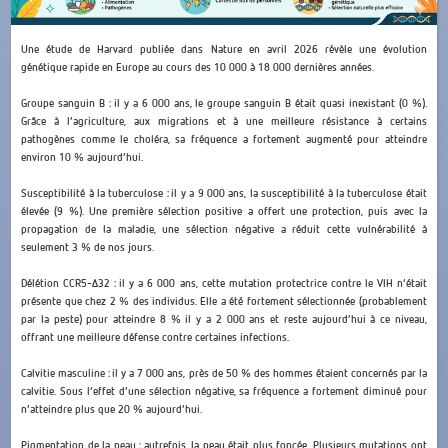
Une étude de Harvard publiée dans Nature en avril 2026 révèle une évolution
génétique rapide en Europe au cours des 10 000 à 18 000 dernières années.
Groupe sanguin B : il y a 6 000 ans, le groupe sanguin B était quasi inexistant (0 %).
Grâce à l’agriculture, aux migrations et à une meilleure résistance à certains
pathogènes comme le choléra, sa fréquence a fortement augmenté pour atteindre
environ 10 % aujourd’hui.
Susceptibilité à la tuberculose : il y a 9 000 ans, la susceptibilité à la tuberculose était
élevée (9 %). Une première sélection positive a offert une protection, puis avec la
propagation de la maladie, une sélection négative a réduit cette vulnérabilité à
seulement 3 % de nos jours.
Délétion CCR5-Δ32 : il y a 6 000 ans, cette mutation protectrice contre le VIH n’était
présente que chez 2 % des individus. Elle a été fortement sélectionnée (probablement
par la peste) pour atteindre 8 % il y a 2 000 ans et reste aujourd’hui à ce niveau,
offrant une meilleure défense contre certaines infections.
Calvitie masculine : il y a 7 000 ans, près de 50 % des hommes étaient concernés par la
calvitie. Sous l’effet d’une sélection négative, sa fréquence a fortement diminué pour
n’atteindre plus que 20 % aujourd’hui.
Pigmentation de la peau : autrefois, la peau était plus foncée. Plusieurs mutations ont