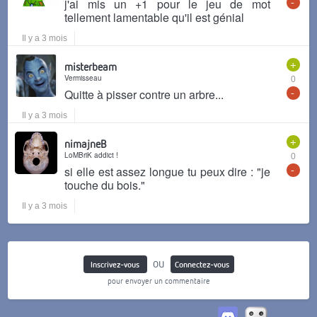
-
j'ai mis un +1 pour le jeu de mot
tellement lamentable qu'il est génial
Il y a 3 mois
+
misterbeam
Vermisseau
0
-
Quitte à pisser contre un arbre...
Il y a 3 mois
+
nimajneB
LoMBriK addict !
0
-
si elle est assez longue tu peux dire : "je
touche du bois."
Il y a 3 mois
ou
Inscrivez-vous
Connectez-vous
pour envoyer un commentaire