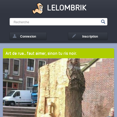
LELOMBRIK
Connexion
Inscription
Art de rue... faut aimer, sinon tu ris noir.