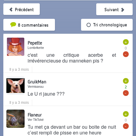
Précédent
Suivant
Tri par popularité
Tri chronologique
8 commentaires
+
Pepette
Lombrikette
0
-
c'est une critique acerbe et
irrévérencieuse du manneken pis ?
Il y a 3 mois
+
GruikMan
Vermisseau
2
-
Le U ri jaune ???
Il y a 3 mois
+
Flaneur
Ver TikToké
0
-
Tu met ça devant un bar ou boite de nuit
c’est rempli de pisse en une heure