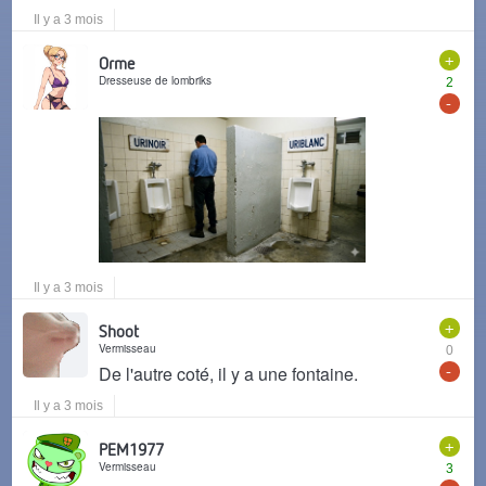
Il y a 3 mois
+
Orme
Dresseuse de lombriks
2
-
Il y a 3 mois
+
Shoot
Vermisseau
0
-
De l'autre coté, il y a une fontaine.
Il y a 3 mois
+
PEM1977
Vermisseau
3