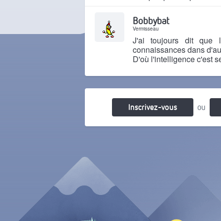
Il y a 4 mois
Bobbybat
Vermisseau
J'ai toujours dit que l
connaissances dans d'au
D'où l'intelligence c'est 
Il y a 4 mois
Inscrivez-vous
ou