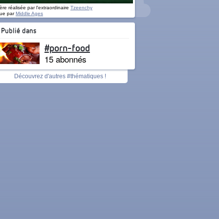
re réalisée par l'extraordinaire
Tzeenchy
ue par
Middle Ages
Publié dans
#porn-food
15 abonnés
Découvrez d'autres #thématiques !