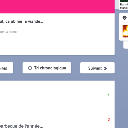
Banniè
Musiq
, ca abime la viande...
 2026 à 09h07
ularité
Tri chronologique
ires
Suivant
2
-2
barbecue de l'année...