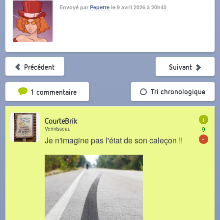
Envoyé par
Pepette
le 9 avril 2026 à 20h40
Précédent
Suivant
Tri par popularité
Tri chronologique
1 commentaire
+
CourteBrik
Vermisseau
9
-
Je n'imagine pas l'état de son caleçon !!