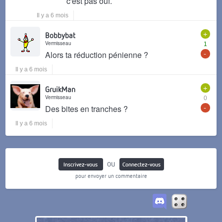
c'est pas ouf.
Il y a 6 mois
+
Bobbybat
Vermisseau
1
-
Alors ta réduction pénienne ?
Il y a 6 mois
+
GruikMan
Vermisseau
0
-
Des bites en tranches ?
Il y a 6 mois
ou
Inscrivez-vous
Connectez-vous
pour envoyer un commentaire