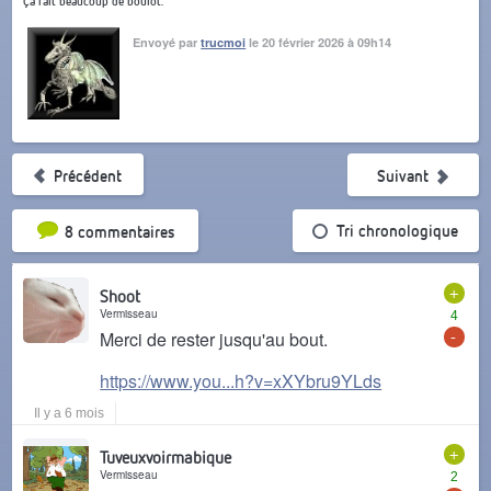
Ça fait beaucoup de boulot.
Envoyé par
trucmoi
le 20 février 2026 à 09h14
Précédent
Suivant
Tri par popularité
Tri chronologique
8 commentaires
+
Shoot
Vermisseau
4
-
Merci de rester jusqu'au bout.
https://www.you...h?v=xXYbru9YLds
Il y a 6 mois
+
Tuveuxvoirmabique
Vermisseau
2