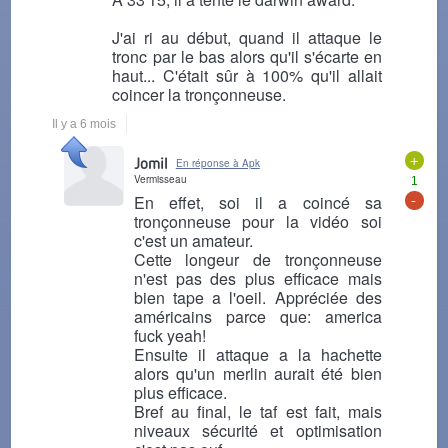
J'ai ri au début, quand il attaque le
tronc par le bas alors qu'il s'écarte en
haut... C'était sûr à 100% qu'il allait
coincer la tronçonneuse.
Il y a 6 mois
+
Jomil
En réponse à Apk
Vermisseau
1
-
En effet, soi il a coincé sa
tronçonneuse pour la vidéo soi
c'est un amateur.
Cette longeur de tronçonneuse
n'est pas des plus efficace mais
bien tape a l'oeil. Appréciée des
américains parce que: america
fuck yeah!
Ensuite il attaque a la hachette
alors qu'un merlin aurait été bien
plus efficace.
Bref au final, le taf est fait, mais
niveaux sécurité et optimisation