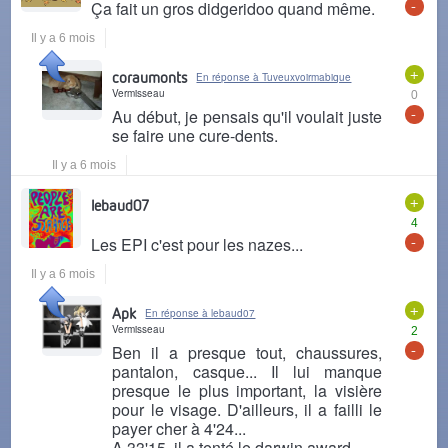
-
Ça fait un gros didgeridoo quand même.
Il y a 6 mois
+
coraumonts
En réponse à Tuveuxvoirmabique
Vermisseau
0
-
Au début, je pensais qu'il voulait juste
se faire une cure-dents.
Il y a 6 mois
+
lebaud07
4
-
Les EPI c'est pour les nazes...
Il y a 6 mois
+
Apk
En réponse à lebaud07
Vermisseau
2
-
Ben il a presque tout, chaussures,
pantalon, casque... Il lui manque
presque le plus important, la visière
pour le visage. D'ailleurs, il a failli le
payer cher à 4'24...
A 33'15, il a tenté le darwin award.