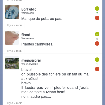
+
BonPublic
Vermisseau
2
-
Manque de pot... ou pas.
Il y a 7 mois
+
Shoot
Vermisseau
0
-
Plantes carnivores.
Il y a 7 mois
+
magnussoren
Ver (re-)cyclable
1
-
bravo!
on plussoie des fichiers où on fait du mal
aux vélos!
bravo......
Il faudra pas venir pleurer quand j'aurai
mon compte a 4chan hein!
non, faudra pas....
Il y a 7 mois