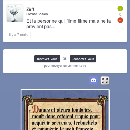
+
Zirff
Lombric Shaolin
0
-
Et la personne qui filme filme mais ne la
prévient pas...
Il y a 7 mois
ou
Inscrivez-vous
Connectez-vous
pour envoyer un commentaire