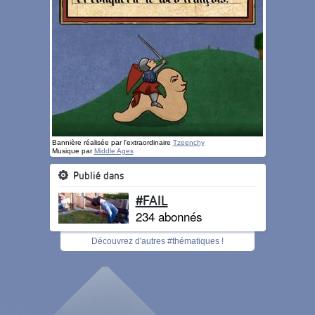
Bannière réalisée par l'extraordinaire
Tzeenchy
Musique par
Middle Ages
Publié dans
#FAIL
234 abonnés
Découvrez d'autres #thématiques !