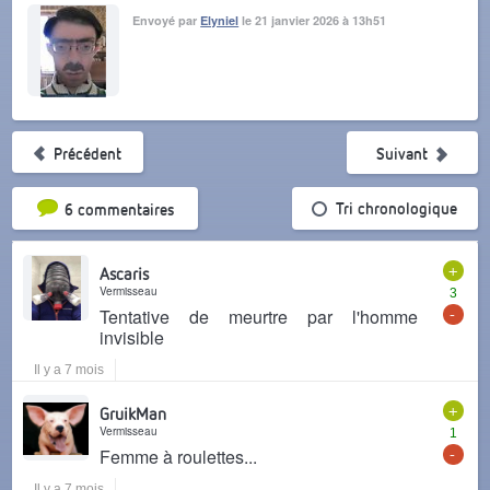
Envoyé par
Elyniel
le 21 janvier 2026 à 13h51
Précédent
Suivant
Tri par popularité
Tri chronologique
6 commentaires
+
Ascaris
Vermisseau
3
-
Tentative de meurtre par l'homme
invisible
Il y a 7 mois
+
GruikMan
Vermisseau
1
-
Femme à roulettes...
Il y a 7 mois