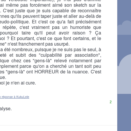
 j'ai même pas forcément aimé son sketch sur la
. C'est juste que je suis capable de reconnaître
nes qu'ils peuvent taper juste et aller au-delà de
eudo-politique. Et c'est ce qu'a fait précisément
 répète, c'est vraiment pas un humoriste que
 pourquoi taire qu'il peut avoir raison ? Ça
oi ? Et pourtant, c'est ce que font certains, et le
me" n'est franchement pas usurpé.
a été nombreux, puisque je ne suis pas le seul, à
eté et subit des "culpabilité par association",
ique chez ces "gens-là" relevé notamment par
mplement parce qu'on a cherché un tant soit peu
ces "gens-là" ont HORREUR de la nuance. C'est
ue.
oi je n'en ai cure.
n réponse à KukuLele
2
alyse.