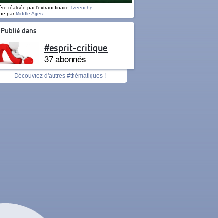
re réalisée par l'extraordinaire
Tzeenchy
ue par
Middle Ages
Publié dans
#esprit-critique
37 abonnés
Découvrez d'autres #thématiques !