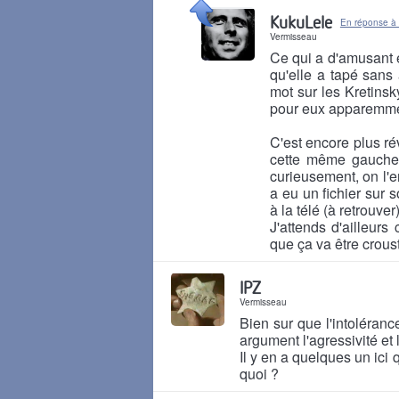
Il y a 8 mois
KukuLele
En réponse à
Vermisseau
Ce qui a d'amusant e
qu'elle a tapé sans 
mot sur les Kretinsk
pour eux apparemme
C'est encore plus ré
cette même gauche e
curieusement, on l'en
a eu un fichier sur 
à la télé (à retrouver)
J'attends d'ailleurs
que ça va être croust
Il y a 8 mois
IPZ
Vermisseau
Bien sur que l'intoléran
argument l'agressivité et 
Il y en a quelques un ici 
quoi ?