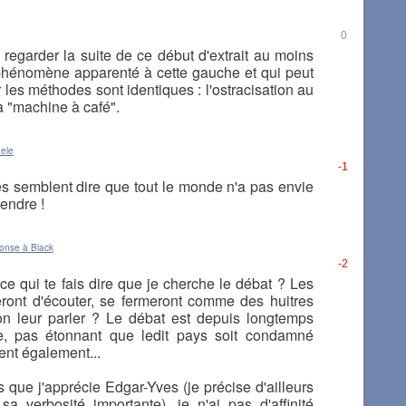
0
 regarder la suite de ce début d'extrait au moins
 phénomène apparenté à cette gauche et qui peut
 les méthodes sont identiques : l'ostracisation au
a "machine à café".
ele
-1
es semblent dire que tout le monde n'a pas envie
rendre !
onse à Black
-2
ce qui te fais dire que je cherche le débat ? Les
eront d'écouter, se fermeront comme des huitres
n leur parler ? Le débat est depuis longtemps
e, pas étonnant que ledit pays soit condamné
nt également...
que j'apprécie Edgar-Yves (je précise d'ailleurs
sa verbosité importante), je n'ai pas d'affinité