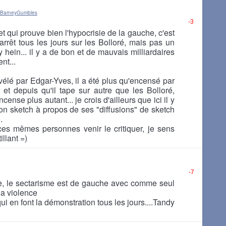
 BarneyGumbles
-3
t qui prouve bien l'hypocrisie de la gauche, c'est
arrêt tous les jours sur les Bolloré, mais pas un
y hein... il y a de bon et de mauvais milliardaires
nt...
vélé par Edgar-Yves, il a été plus qu'encensé par
t depuis qu'il tape sur autre que les Bolloré,
cense plus autant... je crois d'ailleurs que ici il y
son sketch à propos de ses "diffusions" de sketch
.
 ces mêmes personnes venir le critiquer, je sens
illant =)
-7
ce, le sectarisme est de gauche avec comme seul
la violence
qui en font la démonstration tous les jours....Tandy