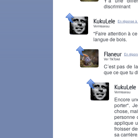
Y’a une diffé
discriminant
Il y a 8 mois
KukuLele
En réponse à 
Vermisseau
"Faire attention à ce
langue de bois.
Il y a 8 mois
Flaneur
En répon
Ver TikToké
C’est pas de la
que ce que tu d
Il y a 8 mois
KukuLele
Vermisseau
Encore une 
porter". J
chose, mai
personne q
applique 
froisser d
sa carrière