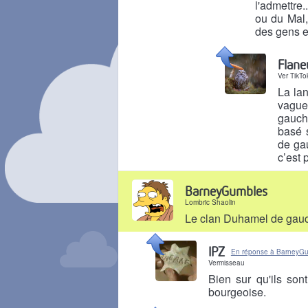
l'admettre.
ou du Mal,
des gens e
Il y a 8 mois
Flane
Ver TikTo
La lan
vague
gauch
basé s
de ga
c’est 
Il y a 8 mois
BarneyGumbles
Lombric Shaolin
Le clan Duhamel de ga
Il y a 8 mois
IPZ
En réponse à BarneyG
Vermisseau
Bien sur qu'ils son
bourgeoise.