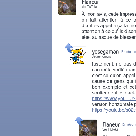
Flaneur
Ver TikToké
À mon avis, cette impress
on fait attention à ce 
d’autres appelle ça la mor
attention à ce qu’ils dise
tête, au risque de blesser 
Il y a 8 mois
yosegaman
En répons
Jeune lombric
justement, ne pas d
cacher la vérité (pas
c'est ce qu'on appel
cause de gens qui 
bon exemple et cet
soutiennent le black 
https://www.you...U
version horizontale 
https://youtu.be/s8
Il y a 8 mois
Flaneur
En répon
Ver TikToké