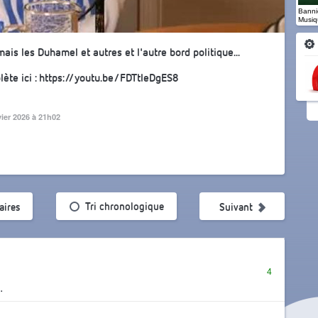
Banniè
Musiq
mais les Duhamel et autres et l'autre bord politique...
lète ici : https://youtu.be/FDTtIeDgES8
vier 2026 à 21h02
ularité
Tri chronologique
ires
Suivant
4
.