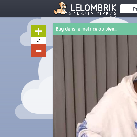
LELOMBRIK
P
⠁⠉⠉⠮⠎ ⠁⠧⠑⠥⠛⠇⠑⠂ ⠉⠇⠊⠟⠥⠑⠵
⠊⠉⠊
Bug dans la matrice ou bien...
-1