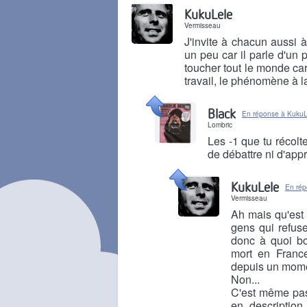
Il y a 8 mois
KukuLele
Vermisseau
J'invite à chacun aussi à
un peu car il parle d'un
toucher tout le monde car
travail, le phénomène à l
Il y a 8 mois
Black
En réponse à KukuL
Lombric
Les -1 que tu récolt
de débattre ni d'app
Il y a 8 mois
KukuLele
En rép
Vermisseau
Ah mais qu'est 
gens qui refus
donc à quoi bo
mort en Franc
depuis un mome
Non...
C'est même pas 
en description 