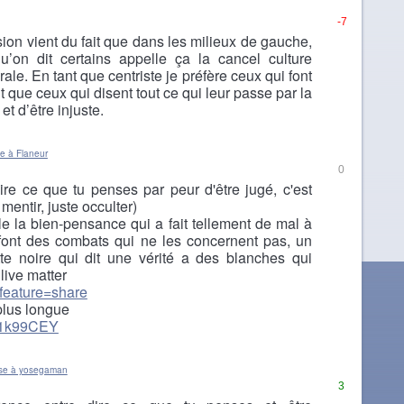
-7
ion vient du fait que dans les milieux de gauche,
qu’on dit certains appelle ça la cancel culture
ale. En tant que centriste je préfère ceux qui font
nt que ceux qui disent tout ce qui leur passe par la
et d’être injuste.
e à Flaneur
0
ire ce que tu penses par peur d'être jugé, c'est
 mentir, juste occulter)
le la bien-pensance qui a fait tellement de mal à
font des combats qui ne les concernent pas, un
te noire qui dit une vérité a des blanches qui
live matter
?feature=share
plus longue
2t1k99CEY
se à yosegaman
3