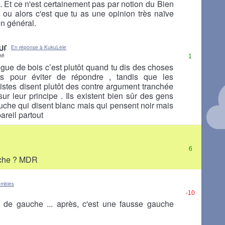
.. Et ce n'est certainement pas par notion du Bien
 ou alors c'est que tu as une opinion très naïve
n général.
ur
En réponse à KukuLele
ké
1
gue de bois c’est plutôt quand tu dis des choses
s pour éviter de répondre , tandis que les
istes disent plutôt des contre argument tranchée
ur leur principe . Ils existent bien sûr des gens
uche qui disent blanc mais qui pensent noir mais
pareil partout
6
uche ? MDR
umbles
-10
t de gauche ... après, c'est une fausse gauche