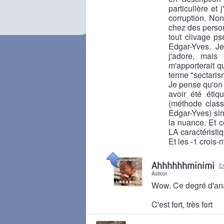
particulière et
corruption. Non
chez des person
tout clivage ps
Edgar-Yves. Je
j'adore, mais
m'apporterait qu
terme "sectaris
Je pense qu'on 
avoir été étiqu
(méthode class
Edgar-Yves) si
la nuance. Et 
LA caractéristiq
Et les -1 crois-m
Il y a 8 mois
Ahhhhhhminimi
E
Asticot
Wow. Ce degré d'an
C'est fort, très fort
Il y a 8 mois