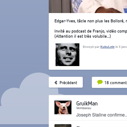
Edgar-Yves, tâcle non plus les Bolloré, 
Invité au podcast de Franjo, vidéo comp
(Attention il est très volubile...)
Envoyé par
KukuLele
le 5 jan
Tri par pop
Précédent
18 commenta
GruikMan
Vermisseau
Joseph Staline confirme..
Il y a 8 mois