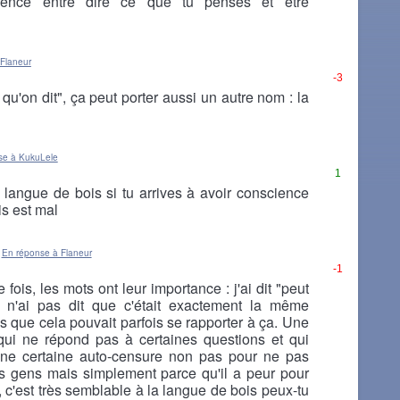
rence entre dire ce que tu penses et être
Flaneur
-3
 qu'on dit", ça peut porter aussi un autre nom : la
se à KukuLele
1
 langue de bois si tu arrives à avoir conscience
is est mal
En réponse à Flaneur
-1
fois, les mots ont leur importance : j'ai dit "peut
e n'ai pas dit que c'était exactement la même
s que cela pouvait parfois se rapporter à ça. Une
ui ne répond pas à certaines questions et qui
une certaine auto-censure non pas pour ne pas
es gens mais simplement parce qu'il a peur pour
, c'est très semblable à la langue de bois peux-tu