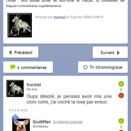
Conseil : vous pouvez activer les sous-titres en français, ils contiennent des
blagues/commentaires supplémentaires.
Envoyé par
trucmoi
le 5 janvier 2026 à 04h12
Précédent
Suivant
Tri par popularité
Tri chronologique
4 commentaires
+
trucmoi
Ver d'os
2
-
Oups désolé, je pensais avoir mis une
croix noire, j'ai coché la rose par erreur.
Il y a 8 mois
+
GruikMan
En réponse à trucmoi
Vermisseau
2