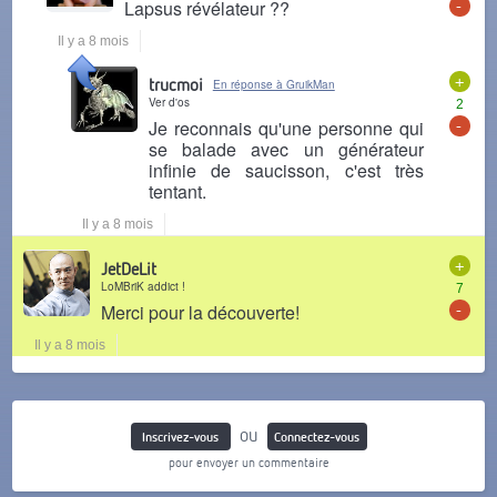
-
Lapsus révélateur ??
Il y a 8 mois
+
trucmoi
En réponse à GruikMan
Ver d'os
2
-
Je reconnais qu'une personne qui
se balade avec un générateur
infinie de saucisson, c'est très
tentant.
Il y a 8 mois
+
JetDeLit
LoMBriK addict !
7
-
Merci pour la découverte!
Il y a 8 mois
ou
Inscrivez-vous
Connectez-vous
pour envoyer un commentaire