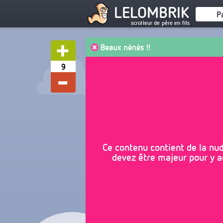
LELOMBRIK
P
scrolleur de père en fils
Beaux nénés !!
9
Ce contenu contient de la nudi
devez être majeur pour y ac