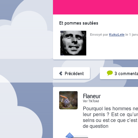
Et pommes sautées
Envoyé par
KukuLele
le 1 jan
Tri par pop
Précédent
3 commenta
Flaneur
Ver TikToké
Pourquoi les hommes ne 
leur penis ? Est ce qu’u
seins ou est ce que c’es
de question
Il y a 8 mois