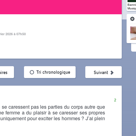
Banniè
Musiq
vier 2026 à 07h50
ularité
Tri chronologique
ires
Suivant
2
se caressent pas les parties du corps autre que
ne femme a du plaisir à se caresser ses propres
t uniquement pour exciter les hommes ? J’ai plein