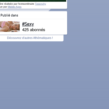
re réalisée par l'extraordinaire
Tzeenchy
ue par
Middle Ages
Publié dans
#Sexy
425 abonnés
Découvrez d'autres #thématiques !