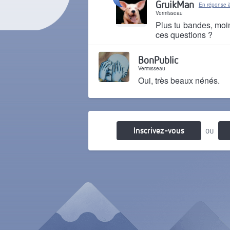
GruikMan
En réponse à
Vermisseau
Plus tu bandes, moin
ces questions ?
Il y a 8 mois
BonPublic
Vermisseau
Oui, très beaux nénés.
Il y a 8 mois
Inscrivez-vous
ou